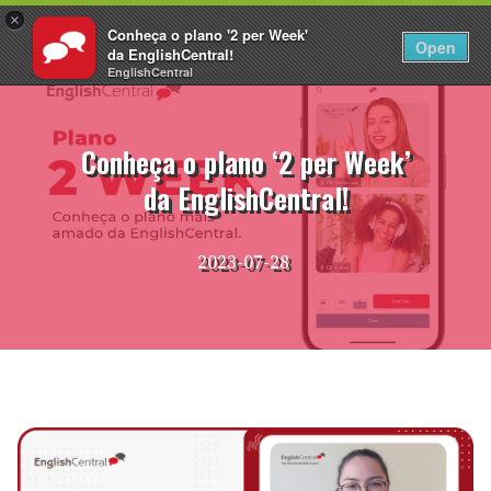
×
Conheça o plano '2 per Week'
PT
Fazer login
Open
da EnglishCentral!
EnglishCentral
Pular
para
o
Conheça o plano ‘2 per Week’
conteúdo
da EnglishCentral!
2023-07-28