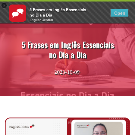
×
5 Frases em Inglês Essenciais
PT
Fazer login
Open
no Dia a Dia
EnglishCentral
Pular
para
o
5 Frases em Inglês Essenciais
conteúdo
no Dia a Dia
2023-10-09