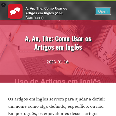
×
A, An, The: Como Usar os
PT
Fazer login
Open
Artigos em Inglês (2026
Atualizado)
Pular
EnglishCentral
para
o
A, An, The: Como Usar os
conteúdo
Artigos em Inglês
2023-01-16
Os artigos em inglês servem para ajudar a definir
um nome como algo definido, específico, ou não.
Em português, os equivalentes desses artigos