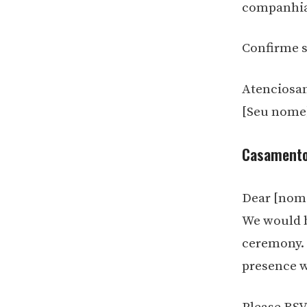
companhia.
Confirme s
Atenciosa
[Seu nome
Casamento
Dear [nom
We would b
ceremony. T
presence 