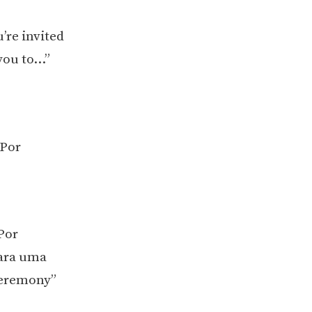
re invited
 you to…”
 Por
Por
para uma
 ceremony”