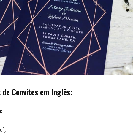
 de Convites em Inglês:
:
e],