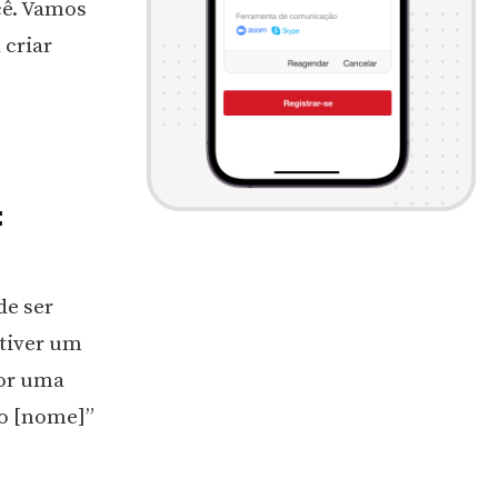
cê. Vamos
 criar
:
de ser
 tiver um
por uma
lo [nome]”