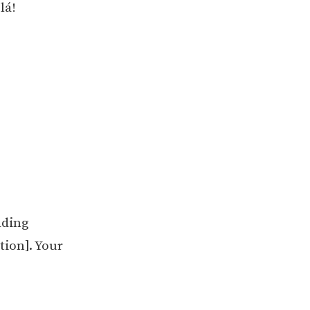
lá!
dding
tion]. Your