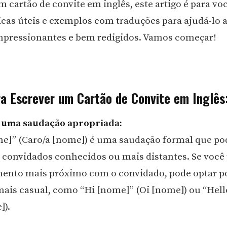
m cartão de convite em inglês, este artigo é para vo
icas úteis e exemplos com traduções para ajudá-lo a
mpressionantes e bem redigidos. Vamos começar!
ra Escrever um Cartão de Convite em Inglês
m uma saudação apropriada:
e]” (Caro/a [nome]) é uma saudação formal que po
 convidados conhecidos ou mais distantes. Se você
mento mais próximo com o convidado, pode optar 
ais casual, como “Hi [nome]” (Oi [nome]) ou “Hel
]).