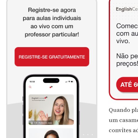
Quando pla
um casamen
convites a