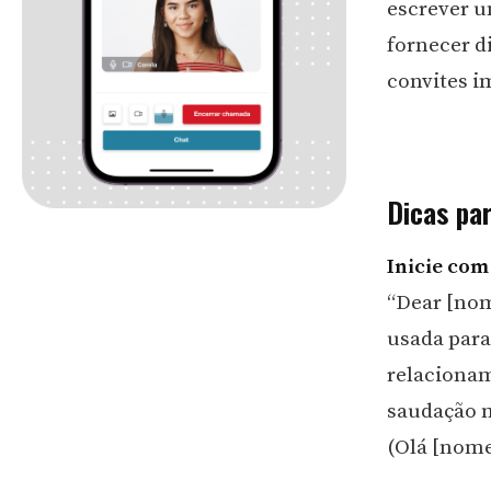
escrever u
fornecer d
convites i
Dicas pa
Inicie co
“Dear [nom
usada para
relaciona
saudação m
(Olá [nome