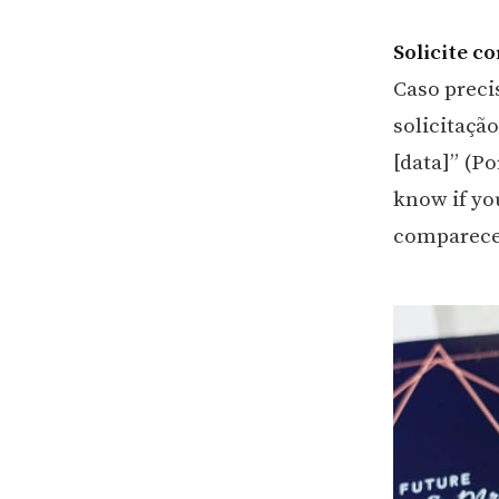
Solicite c
Caso preci
solicitaçã
[data]” (Po
know if yo
comparece