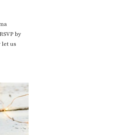
uma
 RSVP by
 let us