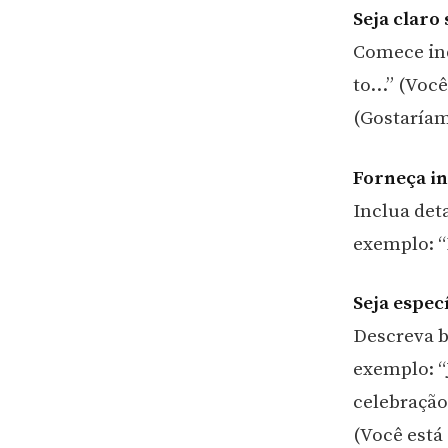
Seja claro
Comece ind
to…” (Você
(Gostaríam
Forneça i
Inclua det
exemplo: “D
Seja espec
Descreva b
exemplo: “
celebração
(Você está