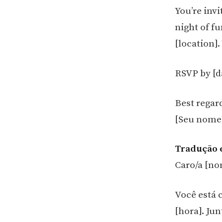
You’re invi
night of fu
[location].
RSVP by [d
Best regar
[Seu nome
Tradução 
Caro/a [no
Você está 
[hora]. Jun