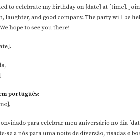
ted to celebrate my birthday on [date] at [time]. Join
n, laughter, and good company. The party will be hel
 We hope to see you there!
ate].
ds,
]
em português:
me],
convidado para celebrar meu aniversário no dia [data
te-se a nós para uma noite de diversão, risadas e bo