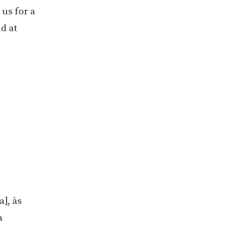
 us for a
d at
], às
a