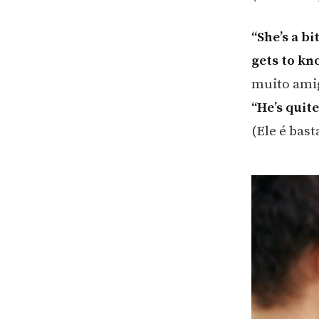
“She’s a b
gets to kn
muito amig
“He’s quite
(Ele é bas