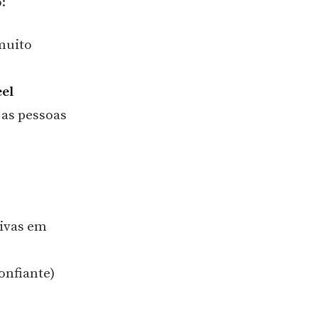
:
muito
eel
 as pessoas
tivas em
onfiante)