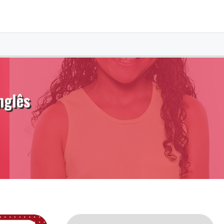
nglês