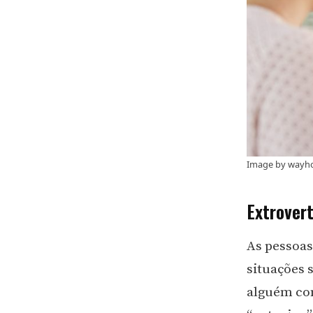
Image by wayh
Extrovert
As pessoas
situações 
alguém com