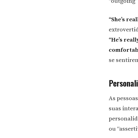
“outgoing” 
“She’s rea
extroverti
“He’s real
comfortab
se sentire
Personal
As pessoas
suas inter
personalid
ou “asserti