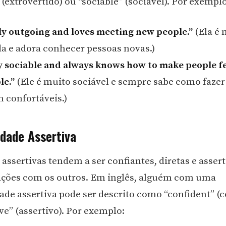
(extrovertido) ou “sociable” (sociável). Por exemplo
lly outgoing and loves meeting new people.”
(Ela é 
da e adora conhecer pessoas novas.)
ly sociable and always knows how to make people f
le.”
(Ele é muito sociável e sempre sabe como fazer
m confortáveis.)
idade Assertiva
 assertivas tendem a ser confiantes, diretas e asser
ações com os outros. Em inglês, alguém com uma
ade assertiva pode ser descrito como “confident” (c
ve” (assertivo). Por exemplo: