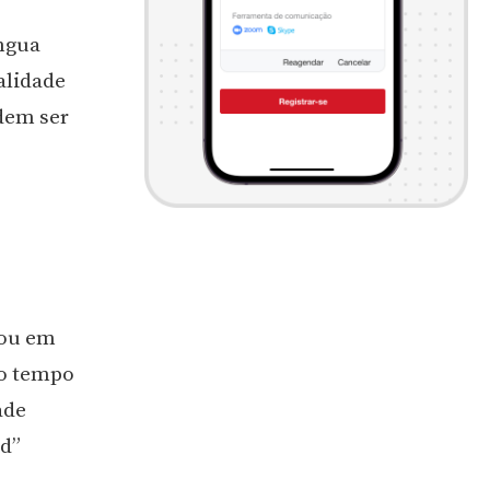
íngua
alidade
dem ser
 ou em
to tempo
ade
ed”