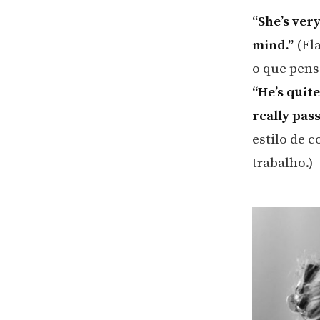
“She’s ver
mind.”
(Ela
o que pens
“He’s quite
really pas
estilo de 
trabalho.)