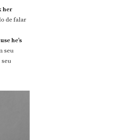
k her
o de falar
ause he’s
m seu
 seu