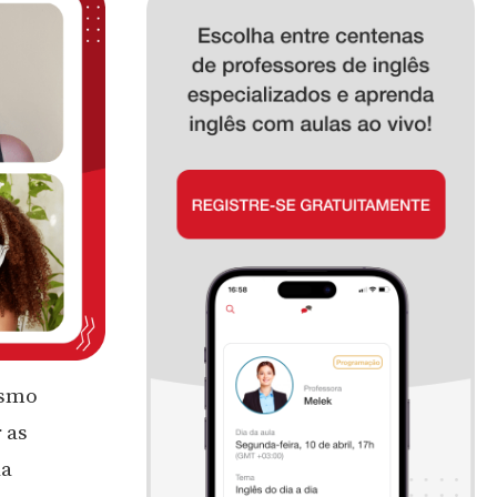
esmo
 as
da