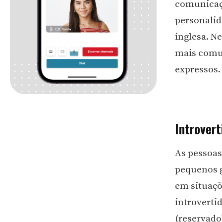
comunicaç
personalid
inglesa. N
mais comu
expressos.
Introvert
As pessoas
pequenos g
em situaçõ
introverti
(reservado