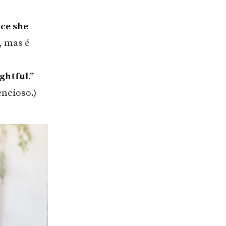
nce she
, mas é
ghtful.”
encioso.)