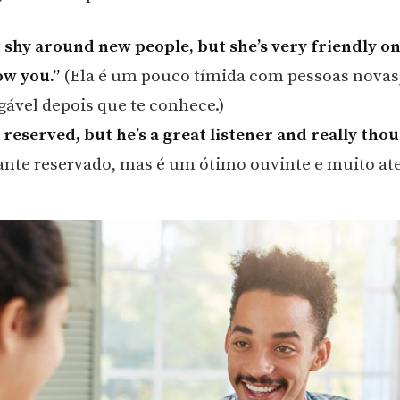
it shy around new people, but she’s very friendly o
ow you.”
(Ela é um pouco tímida com pessoas novas
ável depois que te conhece.)
 reserved, but he’s a great listener and really thou
tante reservado, mas é um ótimo ouvinte e muito at