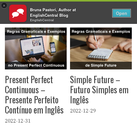
×
Bruna Pastori, Author at
PT
Fazer login
Open
EnglishCentral Blog
Pular
EnglishCentral
para
o
conteúdo
Present Perfect
Simple Future –
Continuous –
Futuro Simples em
Presente Perfeito
Inglês
Contínuo em Inglês
2022-12-29
2022-12-31