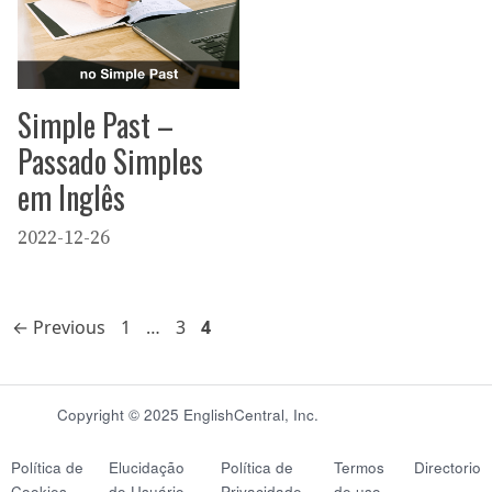
Simple Past –
Passado Simples
em Inglês
2022-12-26
Page
Page
Page
←
Previous
1
…
3
4
Copyright © 2025 EnglishCentral, Inc.
Política de
Elucidação
Política de
Termos
Directorio
Cookies
do Usuário
Privacidade
de uso