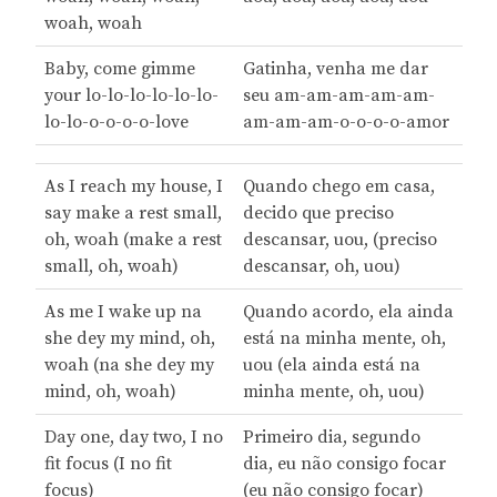
woah, woah
Baby, come gimme
Gatinha, venha me dar
your lo-lo-lo-lo-lo-lo-
seu am-am-am-am-am-
lo-lo-o-o-o-o-love
am-am-am-o-o-o-o-amor
As I reach my house, I
Quando chego em casa,
say make a rest small,
decido que preciso
oh, woah (make a rest
descansar, uou, (preciso
small, oh, woah)
descansar, oh, uou)
As me I wake up na
Quando acordo, ela ainda
she dey my mind, oh,
está na minha mente, oh,
woah (na she dey my
uou (ela ainda está na
mind, oh, woah)
minha mente, oh, uou)
Day one, day two, I no
Primeiro dia, segundo
fit focus (I no fit
dia, eu não consigo focar
focus)
(eu não consigo focar)