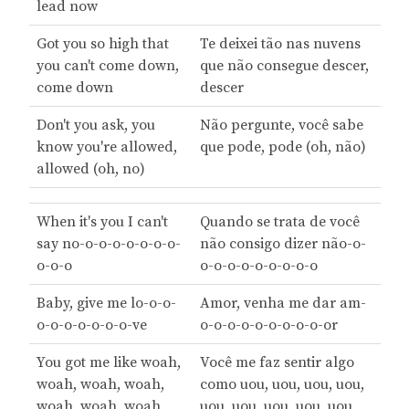
lead now
Got you so high that
Te deixei tão nas nuvens
you can't come down,
que não consegue descer,
come down
descer
Don't you ask, you
Não pergunte, você sabe
know you're allowed,
que pode, pode (oh, não)
allowed (oh, no)
When it's you I can't
Quando se trata de você
say no-o-o-o-o-o-o-o-
não consigo dizer não-o-
o-o-o
o-o-o-o-o-o-o-o-o
Baby, give me lo-o-o-
Amor, venha me dar am-
o-o-o-o-o-o-o-ve
o-o-o-o-o-o-o-o-o-or
You got me like woah,
Você me faz sentir algo
woah, woah, woah,
como uou, uou, uou, uou,
woah, woah, woah,
uou, uou, uou, uou, uou