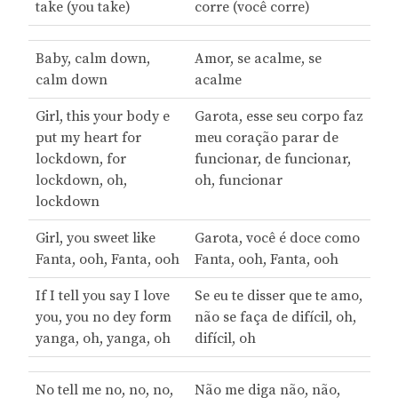
take (you take)
corre (você corre)
Baby, calm down,
Amor, se acalme, se
calm down
acalme
Girl, this your body e
Garota, esse seu corpo faz
put my heart for
meu coração parar de
lockdown, for
funcionar, de funcionar,
lockdown, oh,
oh, funcionar
lockdown
Girl, you sweet like
Garota, você é doce como
Fanta, ooh, Fanta, ooh
Fanta, ooh, Fanta, ooh
If I tell you say I love
Se eu te disser que te amo,
you, you no dey form
não se faça de difícil, oh,
yanga, oh, yanga, oh
difícil, oh
No tell me no, no, no,
Não me diga não, não,