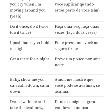
you cry when I'm
você suplicar quando
moving around you
estou perto de você (sim)
(yeah)
Do it once, do it twice
Faça uma vez, faça duas
(do it twice)
vezes (faça duas vezes)
I push back, you hold
Eu te pressiono, você me
me tight
segura firme
Get a taste for a night
Prove um pouco por uma
noite
Baby, show me you
Amor, me mostre que
can calm down, calm
você pode se acalmar, se
down
acalmar
Dance with me and
Dance comigo e agora
take the lead now,
conduza, conduza