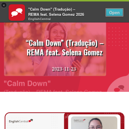
×
"Calm Down" (Tradução) –
PT
Fazer login
Open
REMA feat. Selena Gomez 2026
EnglishCentral
Pular
para
o
“Calm Down” (Tradução) –
conteúdo
REMA feat. Selena Gomez
2023-11-23