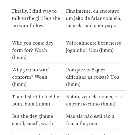
Finally, I find way to
Finalmente, eu encontro
talk to the girl but she
um jeito de falar com ela,
no wan follow
mas ela não quer papo
Who you come dey
Vai realmente ficar nesse
form for? Woah
joguinho? Uou (hmm)
(hmm)
Why you no wan'
Por que você quer
conform? Woah
dificultar as coisas? Uou
(hmm)
(hmm)
Then I start to feel her
Então, vejo ela começar a
bum, bum (hmm)
entrar no ritmo (hmm)
But she dey gimme
Mas ela não está tão a
small, small, woah
fim, a fim, uou