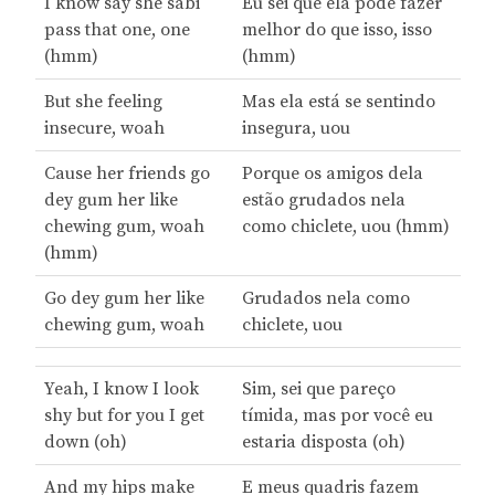
I know say she sabi
Eu sei que ela pode fazer
pass that one, onе
melhor do que isso, isso
(hmm)
(hmm)
But she feeling
Mas ela está se sentindo
insecure, woah
insegura, uou
Causе her friends go
Porque os amigos dela
dey gum her like
estão grudados nela
chewing gum, woah
como chiclete, uou (hmm)
(hmm)
Go dey gum her like
Grudados nela como
chewing gum, woah
chiclete, uou
Yeah, I know I look
Sim, sei que pareço
shy but for you I get
tímida, mas por você eu
down (oh)
estaria disposta (oh)
And my hips make
E meus quadris fazem