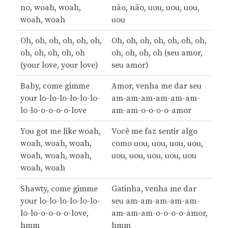
no, woah, woah,
não, não, uou, uou, uou,
woah, woah
uou
Oh, oh, oh, oh, oh, oh,
Oh, oh, oh, oh, oh, oh, oh,
oh, oh, oh, oh, oh
oh, oh, oh, oh (seu amor,
(your love, your love)
seu amor)
Baby, come gimme
Amor, venha me dar seu
your lo-lo-lo-lo-lo-lo-
am-am-am-am-am-am-
lo-lo-o-o-o-o-love
am-am-o-o-o-o-amor
You got me like woah,
Você me faz sentir algo
woah, woah, woah,
como uou, uou, uou, uou,
woah, woah, woah,
uou, uou, uou, uou, uou
woah, woah
Shawty, come gimme
Gatinha, venha me dar
your lo-lo-lo-lo-lo-lo-
seu am-am-am-am-am-
lo-lo-o-o-o-o-love,
am-am-am-o-o-o-o-amor,
hmm
hmm