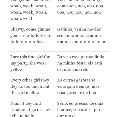
woah, woah, woah,
como uou, uou, uou, uou,
woah, woah, woah,
uou, uou, uou, uou, uou
woah, woah
Shawty, come gimme
Gatinha, venha me dar
your lo-lo-lo-lo-lo-lo-
seu am-am-am-am-am-
lo-lo-o-o-o-o-love
am-am-am-o-o-o-o-amor
I see this fine girl for
Eu vejo essa garota linda
my party, she wear
na minha festa, ela está
yellow
usando amarelo
Every other girl they
As outras garotas se
dey do too much but
esforçam demais, mas
this girl mellow
essa garota é de boa
Naim, I dey find
Sério, eu preciso de uma
situation, I go use take
chance, vou usá-la para
tell am hello
dar um oi