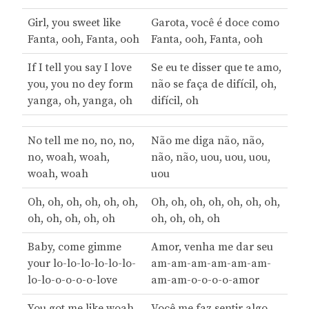
Girl, you sweet like
Garota, você é doce como
Fanta, ooh, Fanta, ooh
Fanta, ooh, Fanta, ooh
If I tell you say I love
Se eu te disser que te amo,
you, you no dey form
não se faça de difícil, oh,
yanga, oh, yanga, oh
difícil, oh
No tell me no, no, no,
Não me diga não, não,
no, woah, woah,
não, não, uou, uou, uou,
woah, woah
uou
Oh, oh, oh, oh, oh, oh,
Oh, oh, oh, oh, oh, oh, oh,
oh, oh, oh, oh, oh
oh, oh, oh, oh
Baby, come gimme
Amor, venha me dar seu
your lo-lo-lo-lo-lo-lo-
am-am-am-am-am-am-
lo-lo-o-o-o-o-love
am-am-o-o-o-o-amor
You got me like woah,
Você me faz sentir algo