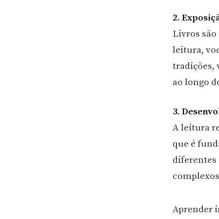
2. Exposiç
Livros são 
leitura, v
tradições,
ao longo d
3. Desenv
A leitura 
que é fun
diferentes 
complexos 
Aprender i