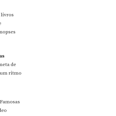
livros
e
inopses
as
meta de
r um ritmo
s Famosas
deo