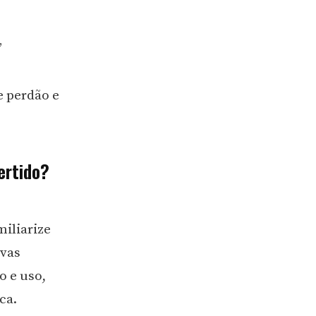
”
e perdão e
ertido?
miliarize
ovas
o e uso,
ca.