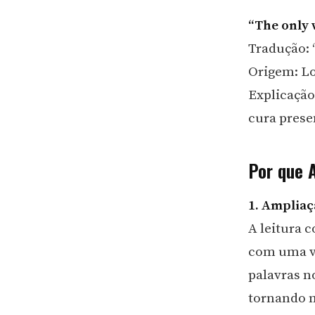
“The only w
Tradução: 
Origem: Lo
Explicação
cura prese
Por que A
1. Ampliaç
A leitura 
com uma va
palavras n
tornando m