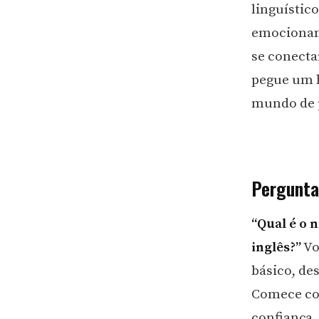
linguístic
emocionant
se conectar
pegue um l
mundo de po
Pergunta
“Qual é o 
inglês?”
Vo
básico, de
Comece com
confiança,