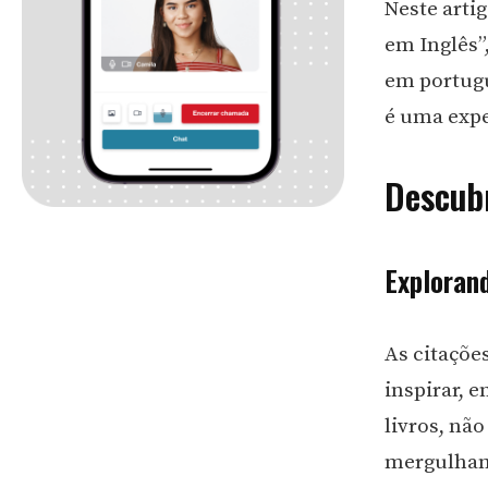
Neste arti
em Inglês
em portugu
é uma expe
Descub
Exploran
As citaçõe
inspirar, e
livros, nã
mergulhamo