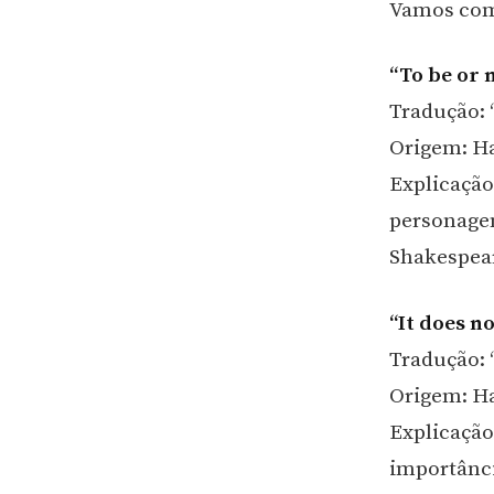
Vamos com
“To be or n
Tradução: “
Origem: Ha
Explicação:
personagem
Shakespea
“It does no
Tradução: 
Origem: Har
Explicação
importânci