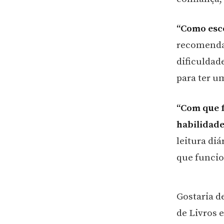
“Como esco
recomendad
dificuldad
para ter u
“Com que f
habilidade
leitura di
que funcio
Gostaria d
de Livros e