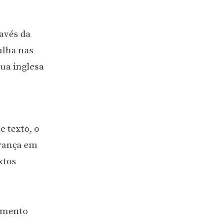
ravés da
ulha nas
ua inglesa
 texto, o
vança em
xtos
cimento