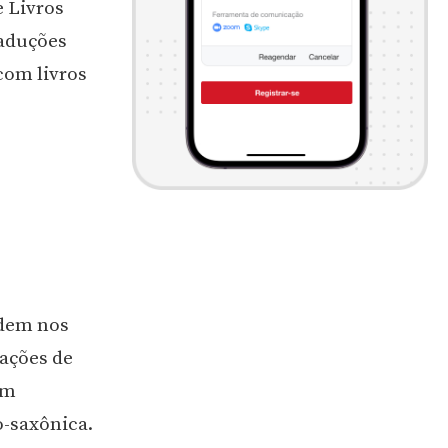
e Livros
raduções
com livros
odem nos
tações de
ém
o-saxônica.