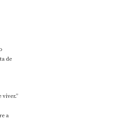
o
ta de
viver.”
re a