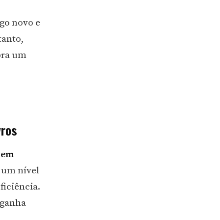
go novo e
tanto,
bra um
vros
s em
 um nível
ficiência.
e ganha