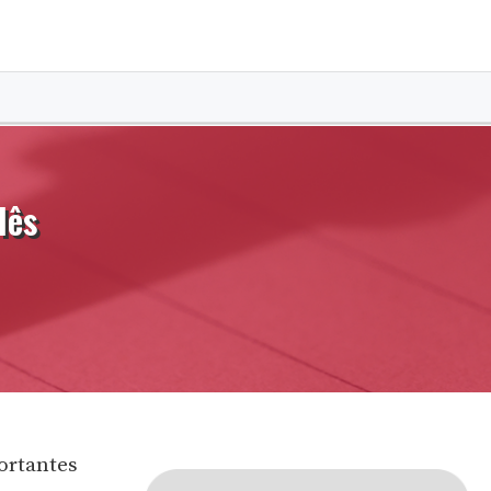
lês
ortantes