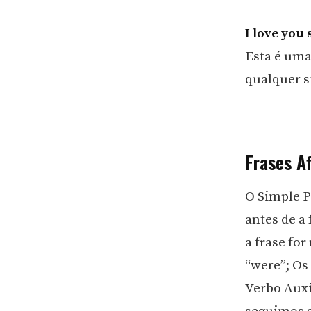
I love you
Esta é uma
qualquer s
Frases A
O Simple P
antes de a
a frase for
“were”; Os 
Verbo Auxi