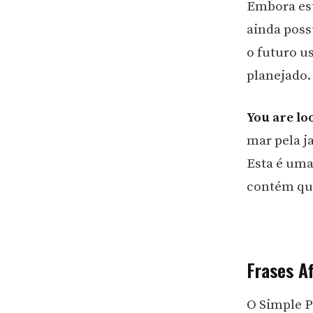
Embora est
ainda poss
o futuro u
planejado.
You are lo
mar pela ja
Esta é uma
contém qua
Frases A
O Simple P