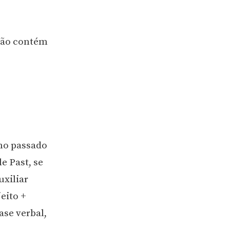
 não contém
no passado
e Past, se
uxiliar
jeito +
ase verbal,