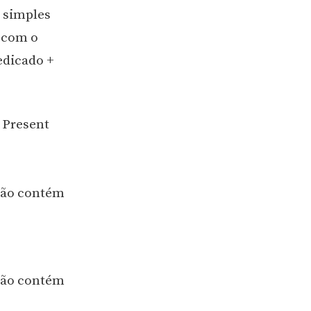
s simples
a com o
edicado +
 Present
 não contém
 não contém