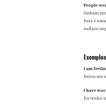
People wer
tinham me
Esta é uma
sufixos ne
Exemplos
I am feelin
Estou me 
I have wor
Eu tenho t