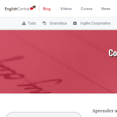
Vídeos
Cursos
News
Tudo
Gramática
Inglês Corporativo
Pular
para
o
Co
conteúdo
Aprender a