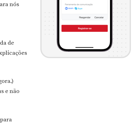
ara nós
uda de
xplicações
gora.)
s e não
para