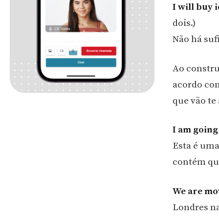
I will buy 
dois.)
Não há suf
Ao constru
acordo com
que vão te
I am going
Esta é uma
contém qua
We are mo
Londres n