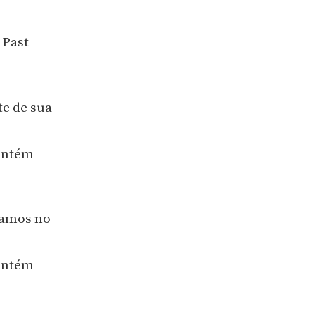
 Past
te de sua
contém
amos no
contém