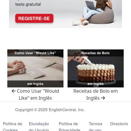
Como Usar “Would
Receitas de Bolo em
Like” em Inglês
Inglês
Copyright © 2025 EnglishCentral, Inc.
Política de
Elucidação
Política de
Termos
Directorio
Cookies
do Usuário
Privacidade
de uso