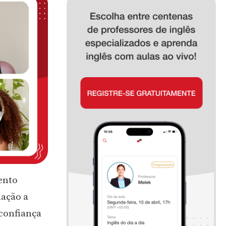
ento
lação a
 confiança