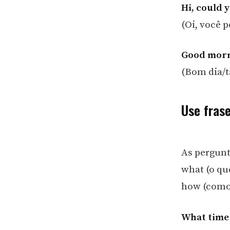
Hi, could 
(Oi, você 
Good morn
(Bom dia/t
Use frase
As pergunt
what (o qu
how (como)
What time