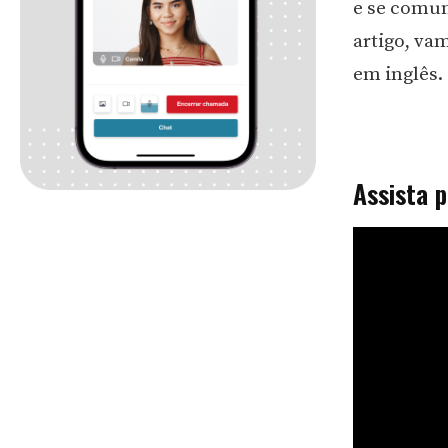
e se comun
artigo, va
em inglês.
Assista 