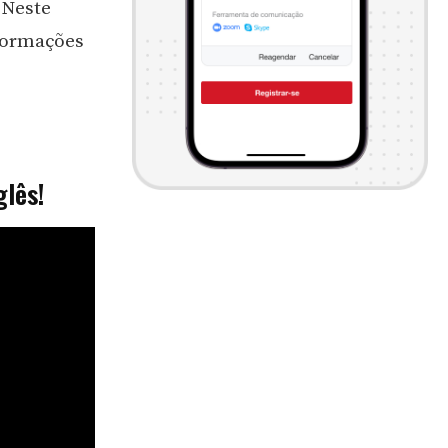
 Neste
nformações
glês!