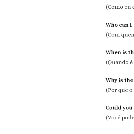
(Como eu c
Who can I 
(Com quem 
When is th
(Quando é 
Why is th
(Por que o
Could you 
(Você pode