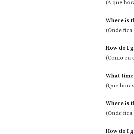
(A que hor
Where is t
(Onde fica
How do I ge
(Como eu c
What time 
(Que horas
Where is t
(Onde fica
How do I g