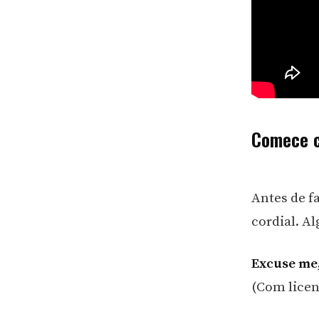
Comece 
Antes de f
cordial. A
Excuse me
(Com lice