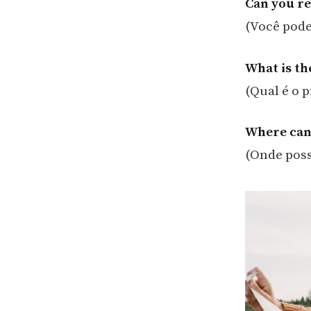
Can you r
(Você pode
What is the
(Qual é o 
Where can 
(Onde poss