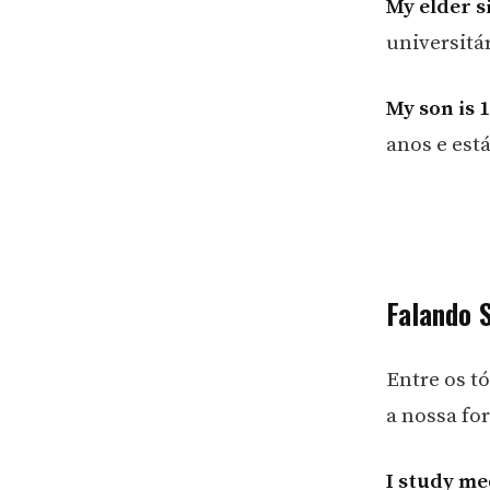
My elder si
universitár
My son is 
anos e est
Falando 
Entre os t
a nossa fo
I study me