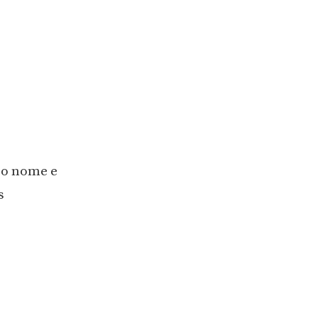
so nome e
s