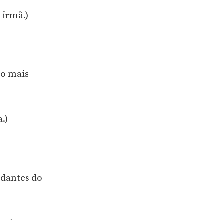
 irmã.)
o mais
.)
dantes do