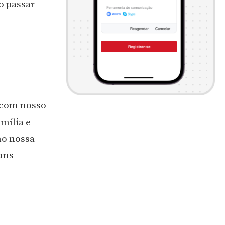
o passar
 com nosso
mília e
mo nossa
guns