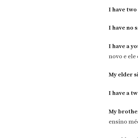
I have two
I have no s
I have a y
novo e ele 
My elder si
I have a t
My brother
ensino méd