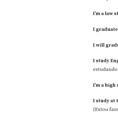
I’m a law 
I graduate
I will grad
I study En
estudando 
I’m a high
I study at
(Estou faz