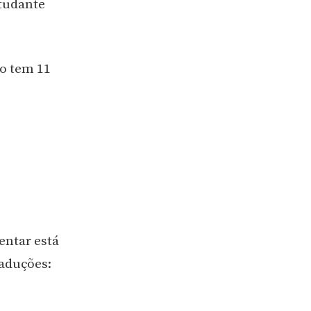
tudante
o tem 11
entar está
raduções: