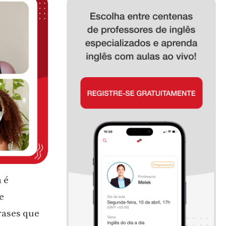
 é
e
rases que