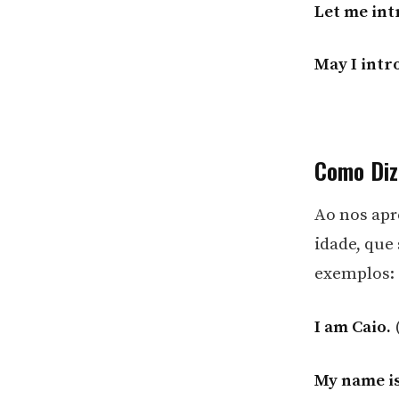
Let me int
May I intr
Como Diz
Ao nos ap
idade, que
exemplos:
I am Caio.
(
My name is