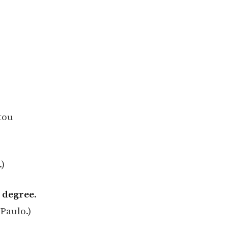
tou
)
s degree.
Paulo.)