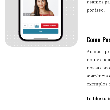
usamos par
por isso.
Como Pos
Ao nos ap
nome e ida
nossa esc
aparência 
exemplos e
I’d like to