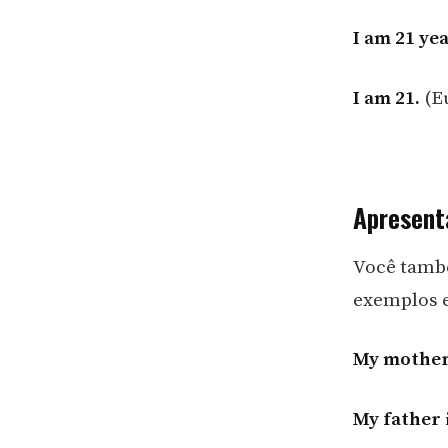
I am 21 yea
I am 21.
(Eu
Apresent
Você també
exemplos e
My mother 
My father i