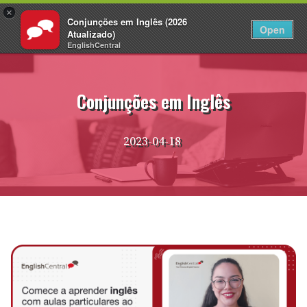
×
Conjunções em Inglês (2026
PT
Fazer login
Open
Atualizado)
EnglishCentral
Pular
para
o
Conjunções em Inglês
conteúdo
2023-04-18