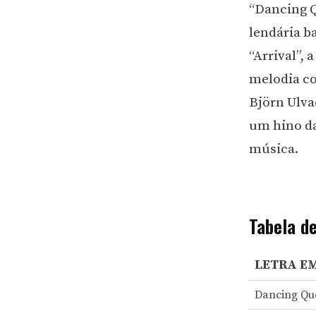
“Dancing Q
lendária 
“Arrival”,
melodia co
Björn Ulva
um hino da
música.
Tabela d
LETRA E
Dancing Qu