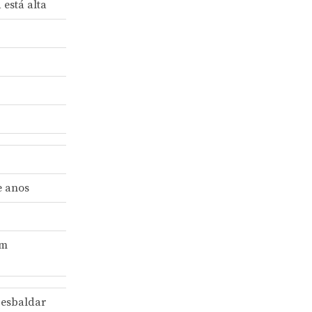
 está alta
e anos
im
 esbaldar