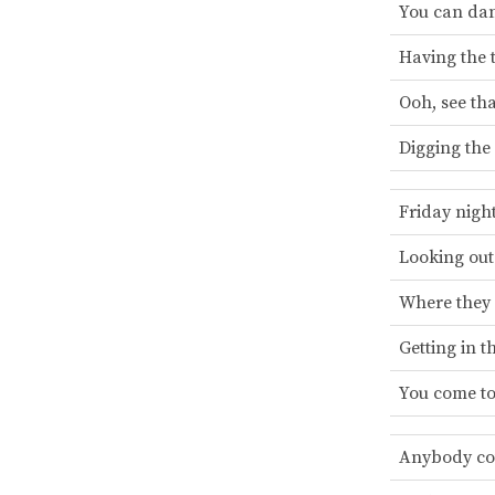
You can dan
Having the t
Ooh, see tha
Digging the
Friday night
Looking out 
Where they 
Getting in t
You come to
Anybody cou