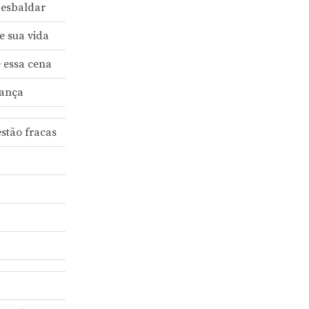
 esbaldar
e sua vida
e essa cena
dança
estão fracas