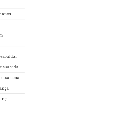
e anos
im
 esbaldar
e sua vida
e essa cena
dança
dança