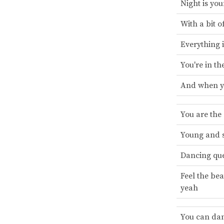
Night is yo
With a bit o
Everything i
You're in t
And when y
You are the
Young and s
Dancing qu
Feel the be
yeah
You can dan