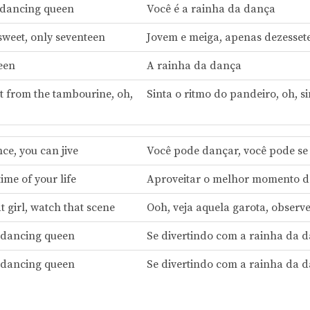
 dancing queen
Você é a rainha da dança
weet, only seventeen
Jovem e meiga, apenas dezesset
een
A rainha da dança
at from the tambourine, oh,
Sinta o ritmo do pandeiro, oh, s
ce, you can jive
Você pode dançar, você pode se
ime of your life
Aproveitar o melhor momento d
t girl, watch that scene
Ooh, veja aquela garota, observ
 dancing queen
Se divertindo com a rainha da 
 dancing queen
Se divertindo com a rainha da 