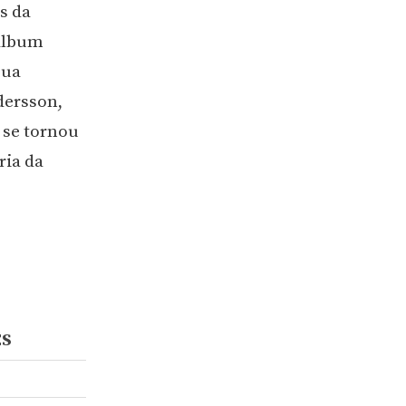
s da
 álbum
sua
dersson,
 se tornou
ria da
ÊS