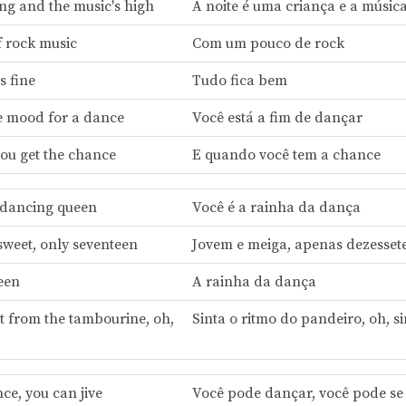
ung and the music's high
A noite é uma criança e a música
f rock music
Com um pouco de rock
s fine
Tudo fica bem
he mood for a dance
Você está a fim de dançar
ou get the chance
E quando você tem a chance
 dancing queen
Você é a rainha da dança
weet, only seventeen
Jovem e meiga, apenas dezesset
een
A rainha da dança
at from the tambourine, oh,
Sinta o ritmo do pandeiro, oh, s
ce, you can jive
Você pode dançar, você pode se