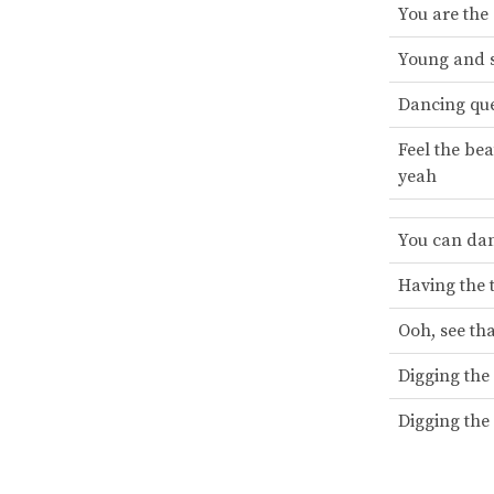
You are the
Young and s
Dancing qu
Feel the be
yeah
You can dan
Having the t
Ooh, see tha
Digging the
Digging the