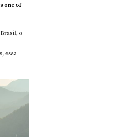
s one of
Brasil, o
s, essa