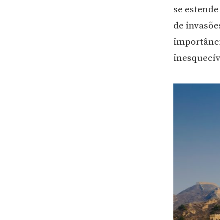
se estende
de invasõe
importânci
inesquecív