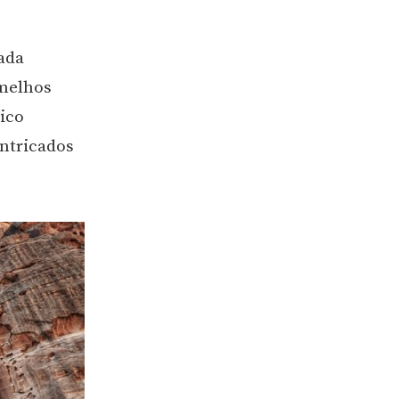
rada
rmelhos
nico
intricados