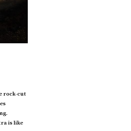
te rock-cut
ses
ng.
a is like