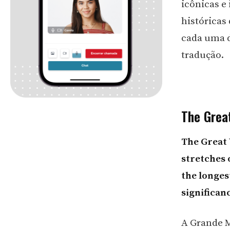
icônicas e
históricas
cada uma d
tradução.
The Grea
The Great 
stretches o
the longes
significan
A Grande M