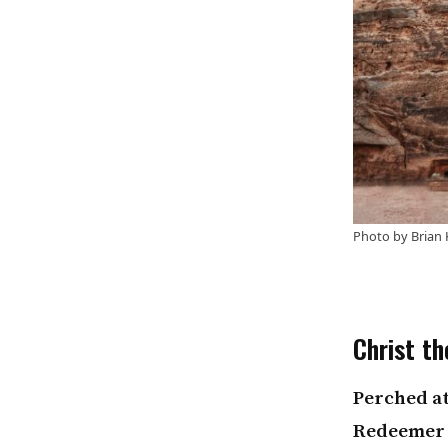
Photo by
Brian 
Christ t
Perched at
Redeemer i