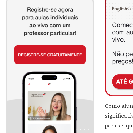
Como aluno
significat
para se ap