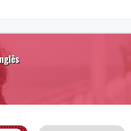
nglês