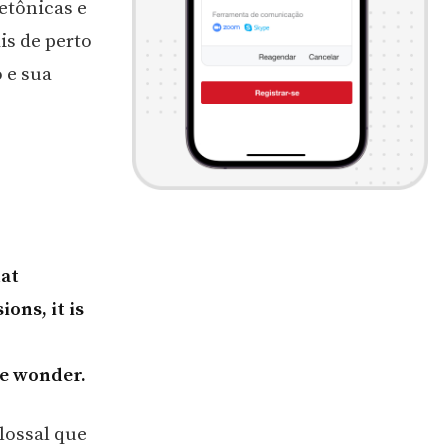
etônicas e
is de perto
 e sua
hat
ons, it is
le wonder.
lossal que