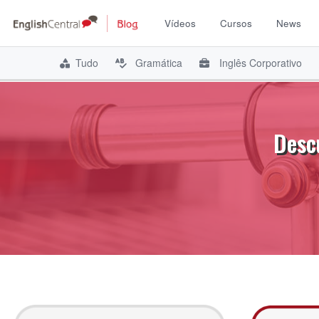
Vídeos
Cursos
News
Tudo
Gramática
Inglês Corporativo
Pular
para
o
Desc
conteúdo