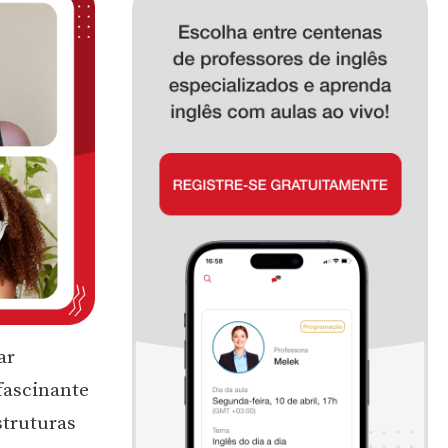
ar
fascinante
struturas