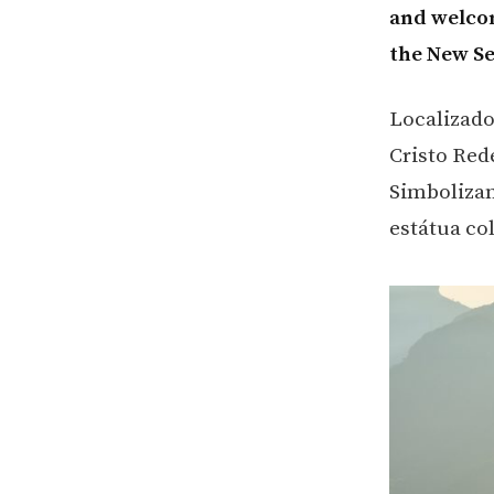
and welcom
the New S
Localizado
Cristo Red
Simbolizan
estátua co