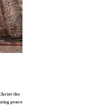
Christ the
izing peace