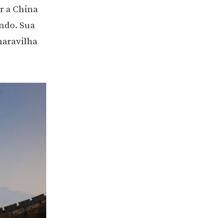
r a China
ndo. Sua
maravilha