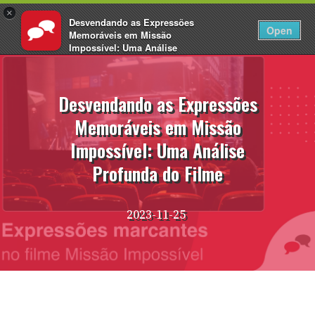
×
Desvendando as Expressões
PT
Fazer login
Open
Memoráveis em Missão
Impossível: Uma Análise
Pular
Profunda do Filme 2026
para
EnglishCentral
o
Desvendando as Expressões
conteúdo
Memoráveis em Missão
Impossível: Uma Análise
Profunda do Filme
2023-11-25