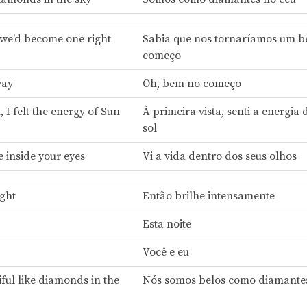
 we'd become one right
Sabia que nos tornaríamos um 
começo
way
Oh, bem no começo
t, I felt the energy of Sun
À primeira vista, senti a energia 
sol
fe inside your eyes
Vi a vida dentro dos seus olhos
ight
Então brilhe intensamente
Esta noite
Você e eu
ful like diamonds in the
Nós somos belos como diamante