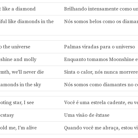
t like a diamond
Brilhando intensamente como u
ful like diamonds in the
Nós somos belos como os diaman
o the universe
Palmas viradas para o universo
shine and molly
Enquanto tomamos Moonshine 
mth, we'll never die
Sinta o calor, nós nunca morrer
diamonds in the sky
Nós somos como diamantes no c
oting star, I see
Você é uma estrela cadente, eu v
ecstasy
Uma visão de êxtase
ld me, I'm alive
Quando você me abraça, estou v