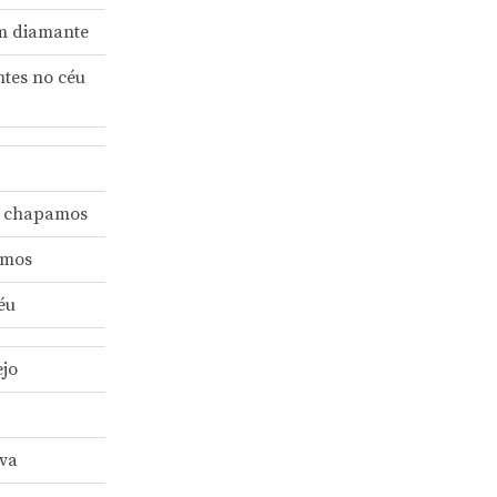
m diamante
tes no céu
e chapamos
emos
éu
ejo
iva