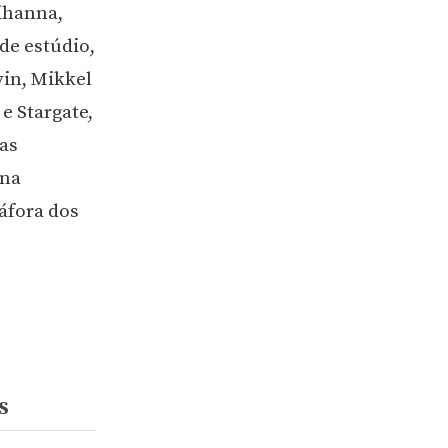
ihanna,
de estúdio,
vin, Mikkel
e Stargate,
as
nna
áfora dos
S