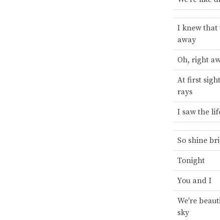
I knew that
away
Oh, right a
At first sigh
rays
I saw the li
So shine br
Tonight
You and I
We're beauti
sky