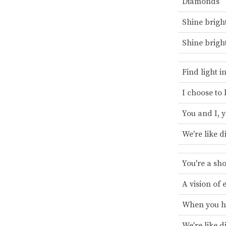
Diamonds
Shine brigh
Shine brigh
Find light i
I choose to
You and I, 
We're like 
You're a sho
A vision of 
When you ho
We're like 