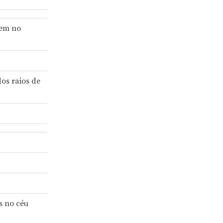
bem no
dos raios de
s no céu