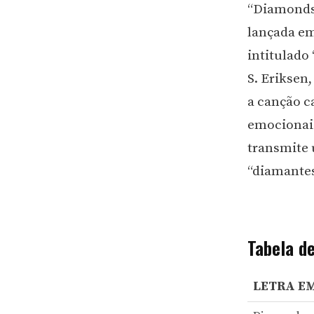
“Diamonds
lançada em
intitulado
S. Eriksen
a canção c
emocionais
transmite 
“diamantes
Tabela d
LETRA E