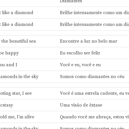
Diamantes
t like a diamond
Brilhe intensamente como um d
t like a diamond
Brilhe intensamente como um d
n the beautiful sea
Encontre a luz no belo mar
 be happy
Eu escolho ser feliz
you and I
Você e eu, você e eu
diamonds in the sky
Somos como diamantes no céu
oting star, I see
Você é uma estrela cadente, eu v
ecstasy
Uma visão de êxtase
ld me, I'm alive
Quando você me abraça, estou v
diamonds in the sky
Somos como diamantes no céu