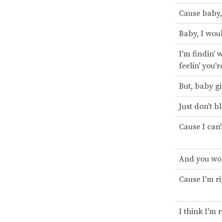
Cause baby,
Baby, I woul
I'm findin' 
feelin' you'
But, baby gi
Just don't b
Cause I can'
And you won'
Cause I'm ri
I think I'm 