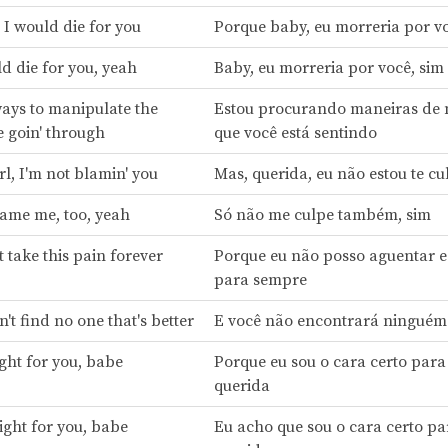
 I would die for you
Porque baby, eu morreria por v
d die for you, yeah
Baby, eu morreria por você, sim
ways to manipulate the
Estou procurando maneiras de
re goin' through
que você está sentindo
rl, I'm not blamin' you
Mas, querida, eu não estou te c
lame me, too, yeah
Só não me culpe também, sim
t take this pain forever
Porque eu não posso aguentar e
para sempre
t find no one that's better
E você não encontrará ninguém
ght for you, babe
Porque eu sou o cara certo para
querida
right for you, babe
Eu acho que sou o cara certo pa