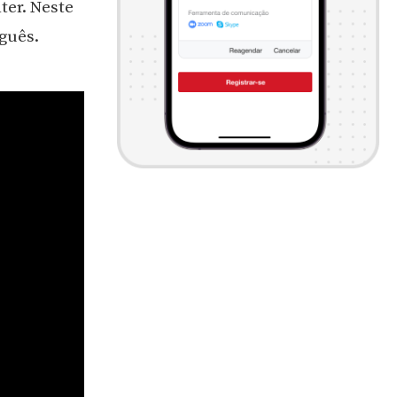
er. Neste
guês.