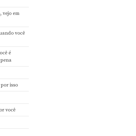
, vejo em
quando você
ocê é
a pena
por isso
or você