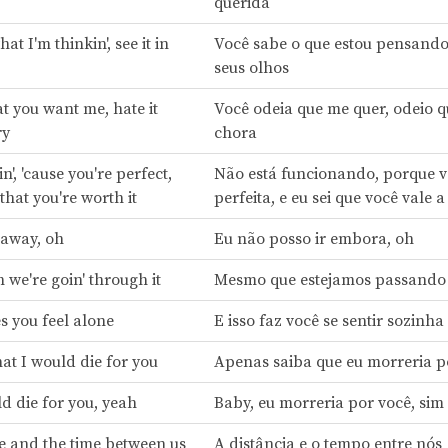
querida
t I'm thinkin', see it in
Você sabe o que estou pensando
seus olhos
t you want me, hate it
Você odeia que me quer, odeio 
ry
chora
in', 'cause you're perfect,
Não está funcionando, porque v
hat you're worth it
perfeita, e eu sei que você vale 
 away, oh
Eu não posso ir embora, oh
 we're goin' through it
Mesmo que estejamos passando 
s you feel alone
E isso faz você se sentir sozinha
at I would die for you
Apenas saiba que eu morreria p
d die for you, yeah
Baby, eu morreria por você, sim
e and the time between us
A distância e o tempo entre nós