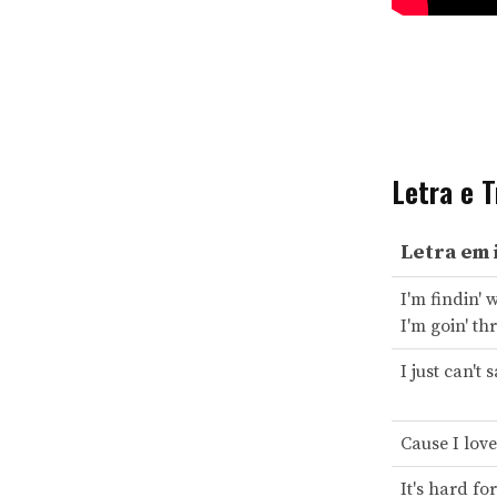
Letra e 
Letra em 
I'm findin' w
I'm goin' t
I just can't 
Cause I lov
It's hard f