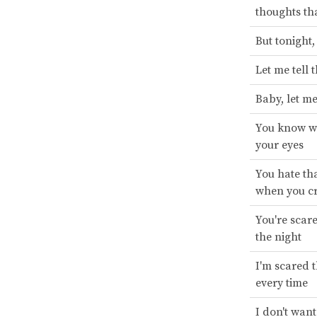
thoughts tha
But tonight,
Let me tell 
Baby, let me
You know wha
your eyes
You hate tha
when you c
You're scare
the night
I'm scared t
every time
I don't want 