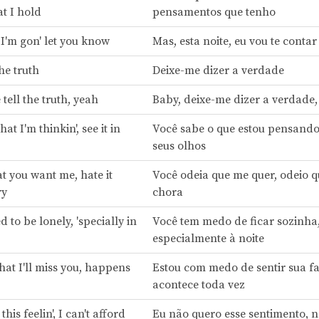
t I hold
pensamentos que tenho
 I'm gon' let you know
Mas, esta noite, eu vou te contar
the truth
Deixe-me dizer a verdade
 tell the truth, yeah
Baby, deixe-me dizer a verdade,
t I'm thinkin', see it in
Você sabe o que estou pensando
seus olhos
t you want me, hate it
Você odeia que me quer, odeio 
ry
chora
d to be lonely, 'specially in
Você tem medo de ficar sozinha
especialmente à noite
hat I'll miss you, happens
Estou com medo de sentir sua fa
acontece toda vez
this feelin', I can't afford
Eu não quero esse sentimento, 