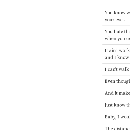
You know wha
your eyes
You hate tha
when you c
It ain't work
and I know t
I can't walk
Even though
And it make
Just know th
Baby, I woul
The distanc