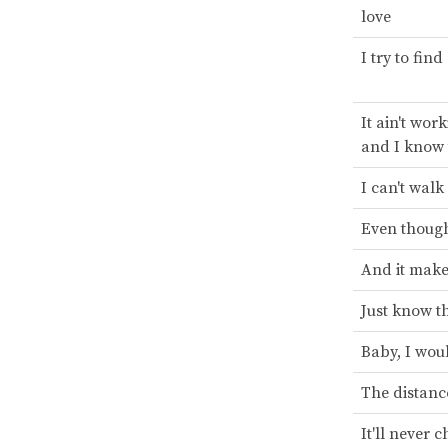
love
I try to fin
It ain't work
and I know t
I can't walk
Even though
And it make
Just know th
Baby, I woul
The distanc
It'll never