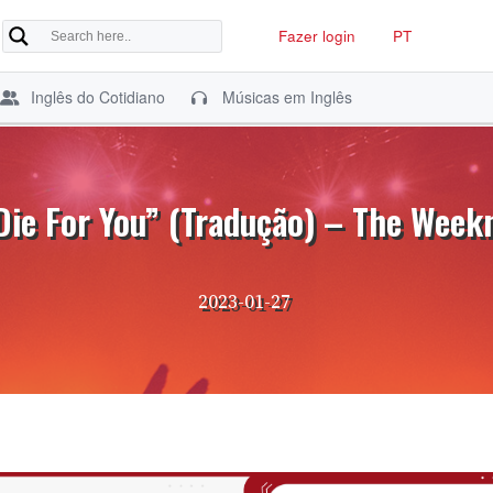
Fazer login
PT
Inglês do Cotidiano
Músicas em Inglês
Die For You” (Tradução) – The Week
2023-01-27