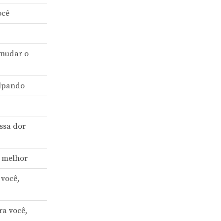
ocê
 mudar o
ulpando
ssa dor
 melhor
 você,
ra você,