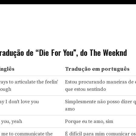
Tradução de “Die For You”, do The Weeknd
inglês
Tradução em português
ays to articulate the feelin'
Estou procurando maneiras de 
hrough
que estou sentindo
say I don't love you
Simplesmente não posso dizer q
amo
e you, yeah
Porque eu te amo, sim
or me to communicate the
É difícil para mim comunicar os