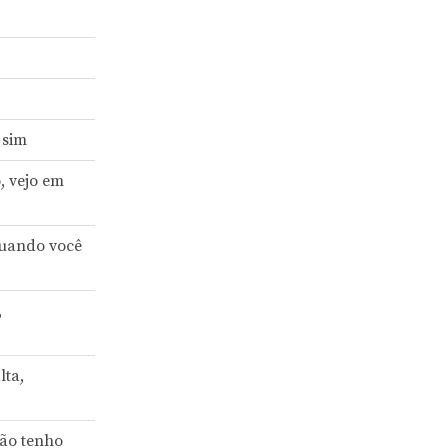
 sim
, vejo em
quando você
,
lta,
não tenho