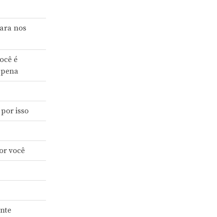
ara nos
ocê é
a pena
por isso
or você
nte