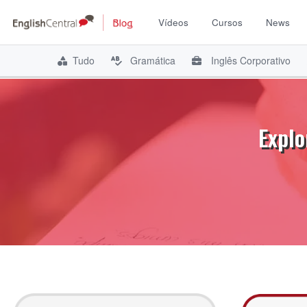
Vídeos
Cursos
News
Tudo
Gramática
Inglês Corporativo
Pular
para
o
Explo
conteúdo