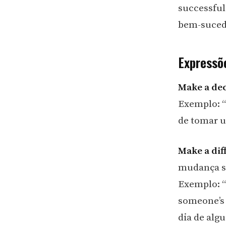
successful
bem-suced
Expressõ
Make a dec
Exemplo: “I
de tomar u
Make a dif
mudança si
Exemplo: “
someone’s 
dia de alg