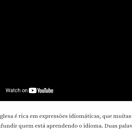
nglesa é rica em expressões idiomáticas, que muitas
undir quem está aprendendo o idioma. Duas palav