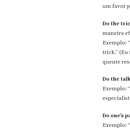
um favor p
Do the tric
maneira ef
Exemplo: “I
trick.” (E
quente res
Do the tal
Exemplo: “I
especialist
Do one’s p
Exemplo: “