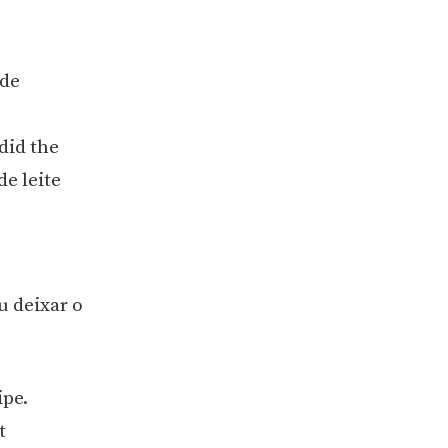
 de
did the
e leite
u deixar o
ipe.
t