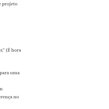
e projeto
r.” (É hora
 para uma
in
erença no