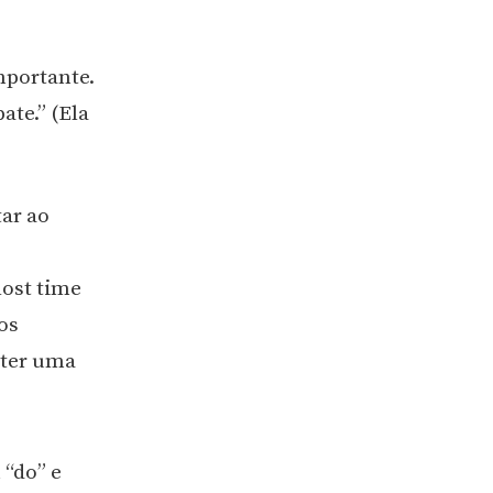
mportante.
te.” (Ela
ar ao
lost time
os
 ter uma
“do” e