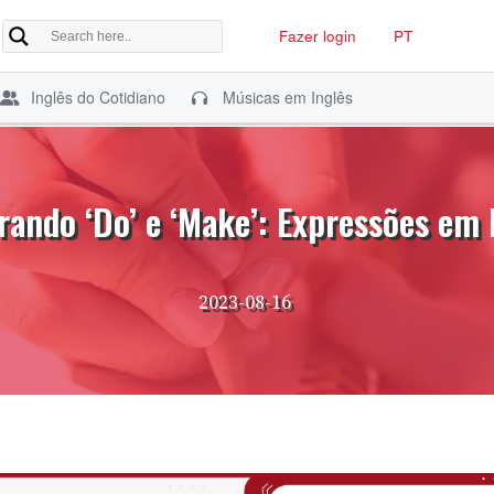
Fazer login
PT
Inglês do Cotidiano
Músicas em Inglês
rando ‘Do’ e ‘Make’: Expressões em 
2023-08-16