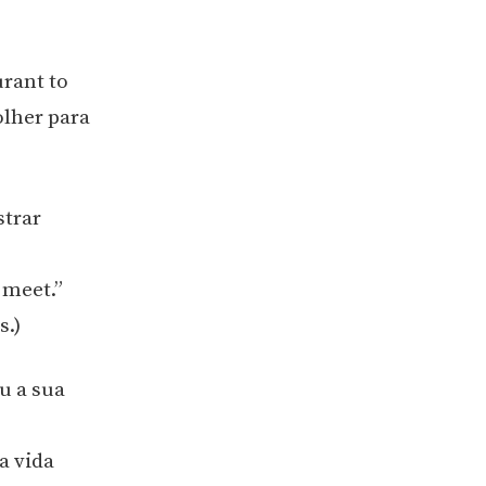
rant to
olher para
strar
 meet.”
s.)
u a sua
a vida