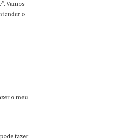
e”. Vamos
ntender o
fazer o meu
 pode fazer