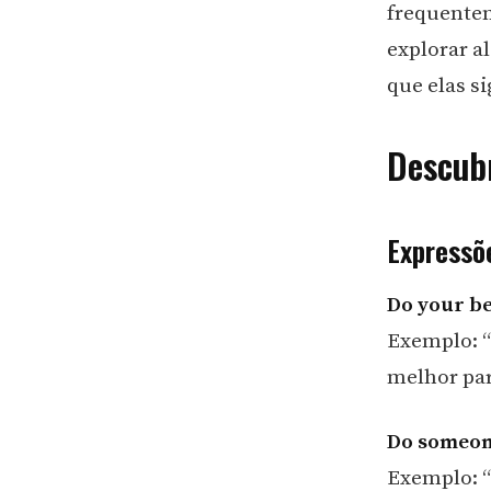
frequentem
explorar a
que elas s
Descub
Expressõ
Do your be
Exemplo: “I
melhor par
Do someon
Exemplo: “