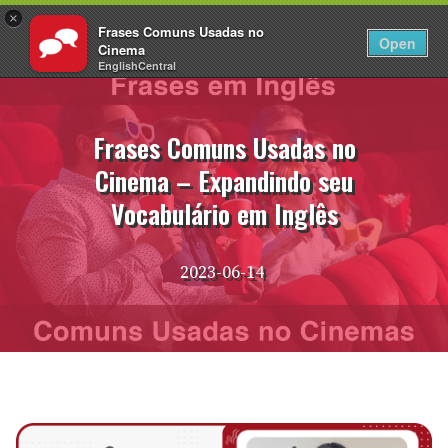
×
Frases Comuns Usadas no
PT
Fazer login
Open
Cinema
EnglishCentral
Pular
para
o
Frases Comuns Usadas no
conteúdo
Cinema – Expandindo seu
Vocabulário em Inglês
2023-06-14