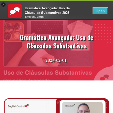
×
Gramática Avançada: Uso de
PT
Fazer login
Open
Cláusulas Substantivas 2026
EnglishCentral
Pular
para
o
Gramática Avançada: Uso de
conteúdo
Cláusulas Substantivas
2024-02-01