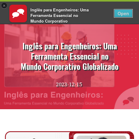
×
Inglês para Engenheiros: Uma
PT
Fazer login
Open
Ferramenta Essencial no
Mundo Corporativo
Pular
Globalizado 2026
para
EnglishCentral
o
Inglês para Engenheiros: Uma
conteúdo
Ferramenta Essencial no
Mundo Corporativo Globalizado
2023-12-15