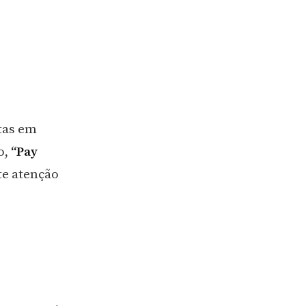
tas em
o,
“Pay
te atenção