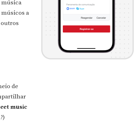
a música
r músicos a
 outros
meio de
mpartilhar
heet music
?)