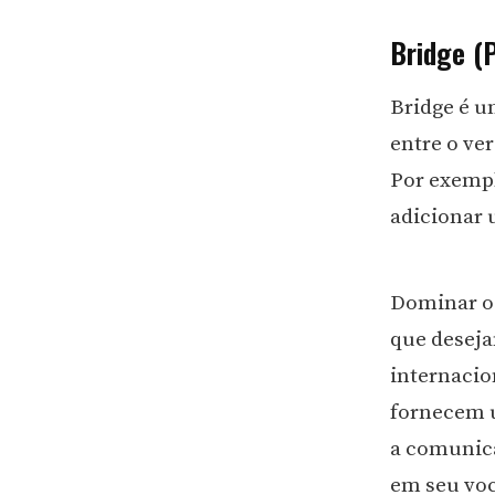
Bridge (
Bridge é u
entre o ver
Por exemp
adicionar 
Dominar o 
que deseja
internacio
fornecem u
a comunica
em seu voc