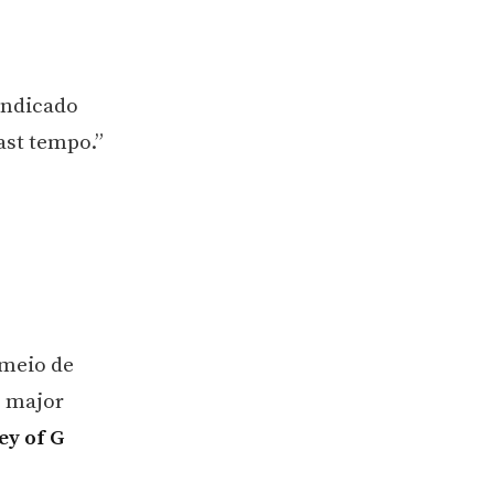
indicado
fast tempo.”
 meio de
o major
ey of G