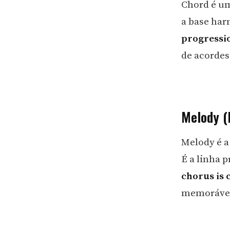
Chord é um
a base ha
progressio
de acordes 
Melody (
Melody é a
É a linha 
chorus is 
memorável