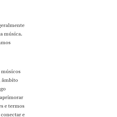
 geralmente
da música.
amos
a músicos
m âmbito
igo
 aprimorar
es e termos
 conectar e