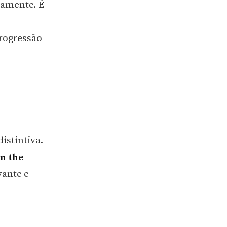
eamente. É
rogressão
istintiva.
n the
vante e