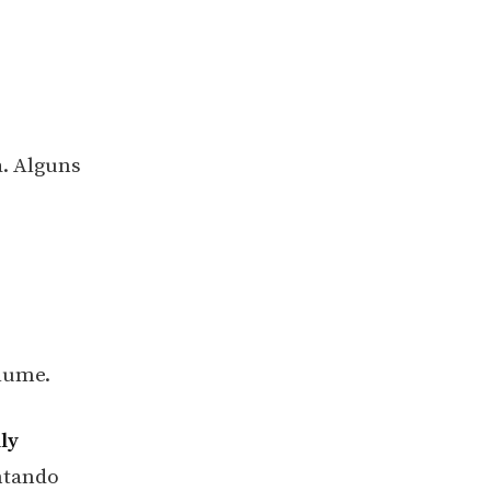
a. Alguns
lume.
ly
ntando