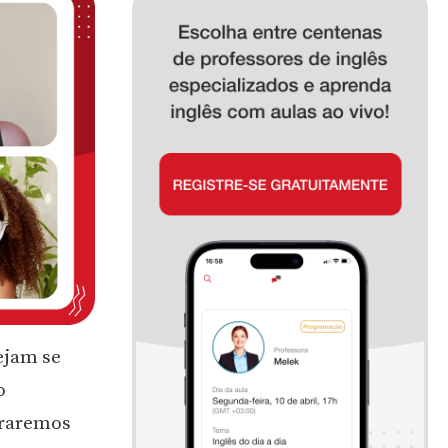
ejam se
o
oraremos