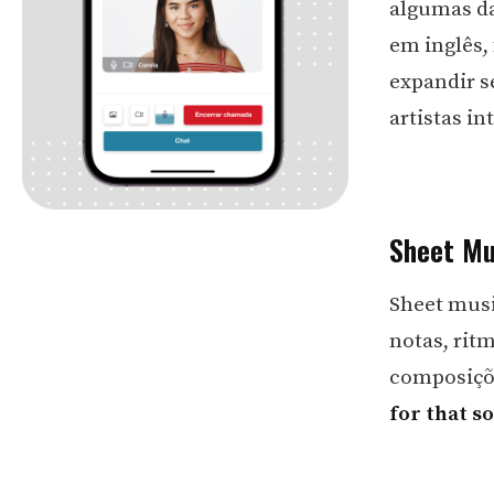
algumas da
em inglês,
expandir s
artistas in
Sheet Mus
Sheet musi
notas, rit
composiçõ
for that s