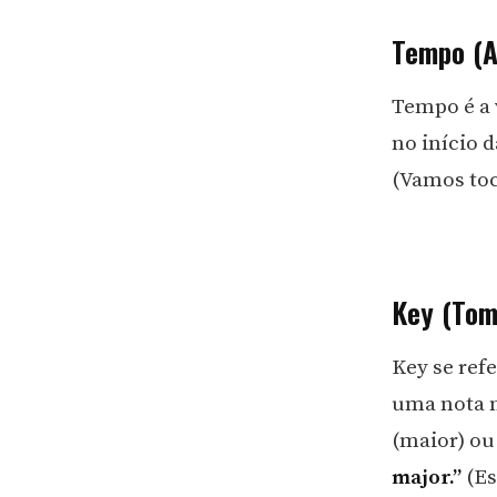
Tempo (A
Tempo é a 
no início d
(Vamos toc
Key (Tom
Key se ref
uma nota m
(maior) ou
major.”
(Es