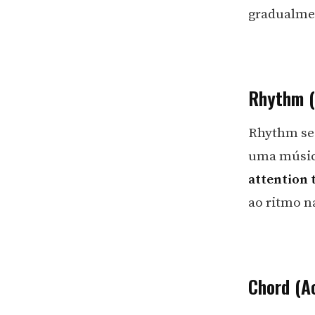
gradualmen
Rhythm (
Rhythm se 
uma música
attention 
ao ritmo na
Chord (A