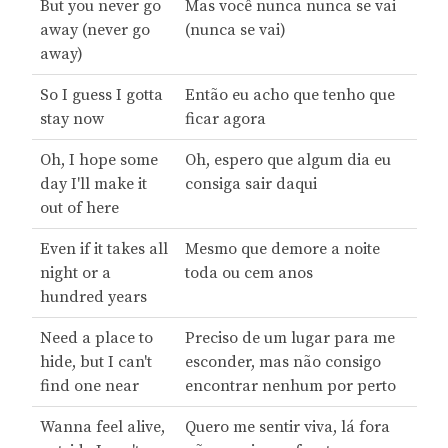
But you never go
Mas você nunca nunca se vai
away (never go
(nunca se vai)
away)
So I guess I gotta
Então eu acho que tenho que
stay now
ficar agora
Oh, I hope some
Oh, espero que algum dia eu
day I'll make it
consiga sair daqui
out of here
Even if it takes all
Mesmo que demore a noite
night or a
toda ou cem anos
hundred years
Need a place to
Preciso de um lugar para me
hide, but I can't
esconder, mas não consigo
find one near
encontrar nenhum por perto
Wanna feel alive,
Quero me sentir viva, lá fora