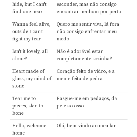
hide, but I can't
esconder, mas não consigo
find one near
encontrar nenhum por perto
Wanna feel alive,
Quero me sentir viva, lá fora
outside I can't
não consigo enfrentar meu
fight my fear
medo
Isn't it lovely, all
Não é adorável estar
alone?
completamente sozinha?
Heart made of
Coração feito de vidro, e a
glass, my mind of
mente feita de pedra
stone
Tear me to
Rasgue-me em pedaços, da
pieces, skin to
pele ao osso
bone
Hello, welcome
Olá, bem-vindo ao meu lar
home