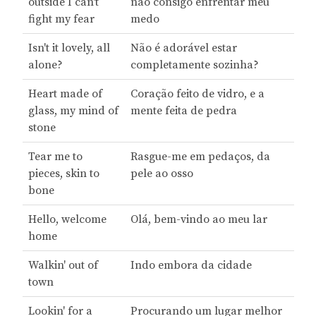
outside I can't
não consigo enfrentar meu
fight my fear
medo
Isn't it lovely, all
Não é adorável estar
alone?
completamente sozinha?
Heart made of
Coração feito de vidro, e a
glass, my mind of
mente feita de pedra
stone
Tear me to
Rasgue-me em pedaços, da
pieces, skin to
pele ao osso
bone
Hello, welcome
Olá, bem-vindo ao meu lar
home
Walkin' out of
Indo embora da cidade
town
Lookin' for a
Procurando um lugar melhor