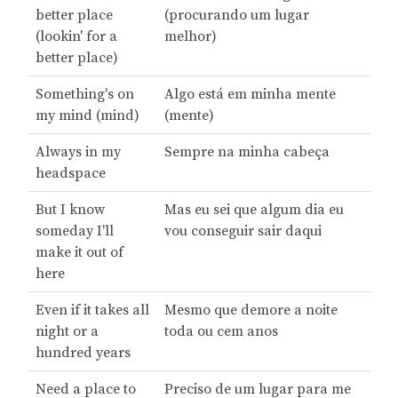
better place
(procurando um lugar
(lookin' for a
melhor)
better place)
Something's on
Algo está em minha mente
my mind (mind)
(mente)
Always in my
Sempre na minha cabeça
headspace
But I know
Mas eu sei que algum dia eu
someday I'll
vou conseguir sair daqui
make it out of
here
Even if it takes all
Mesmo que demore a noite
night or a
toda ou cem anos
hundred years
Need a place to
Preciso de um lugar para me