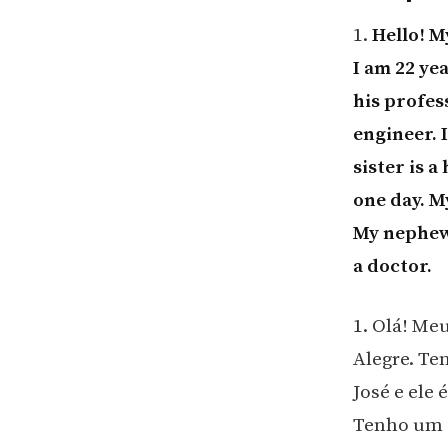
1.
Hello! M
I am 22 ye
his profes
engineer. 
sister is 
one day. M
My nephew 
a doctor.
1. Olá! Me
Alegre. Te
José e ele
Tenho um i