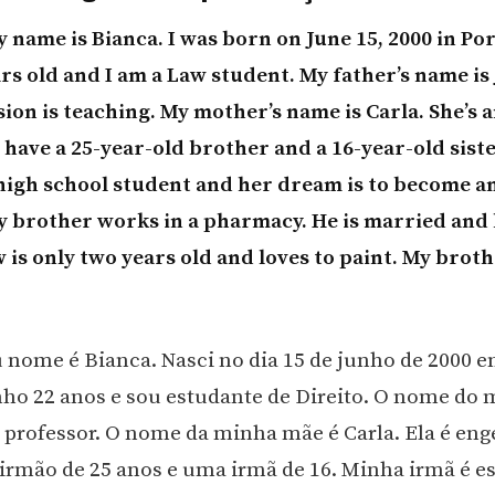
y name is Bianca. I was born on June 15, 2000 in Po
ars old and I am a Law student. My father’s name is
sion is teaching. My mother’s name is Carla. She’s 
I have a 25-year-old brother and a 16-year-old siste
a high school student and her dream is to become a
y brother works in a pharmacy. He is married and 
is only two years old and loves to paint. My brothe
u nome é Bianca. Nasci no dia 15 de junho de 2000 
nho 22 anos e sou estudante de Direito. O nome do 
 é professor. O nome da minha mãe é Carla. Ela é eng
rmão de 25 anos e uma irmã de 16. Minha irmã é e