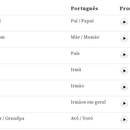
Português
Pro
d
Pai / Papai
om
Mãe / Mamãe
Pais
Irmã
Irmão
Irmãos em geral
r / Grandpa
Avô / Vovô