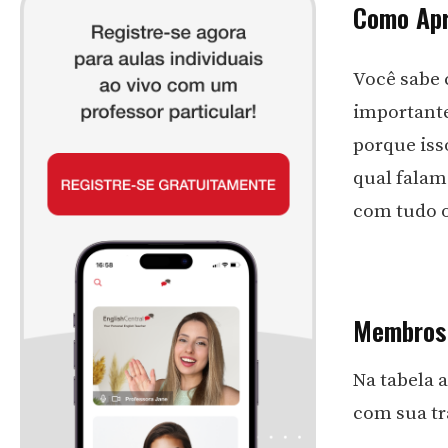
Como Apr
Você sabe 
importante
porque isso
qual falam
com tudo o
Membros 
Na tabela 
com sua tr