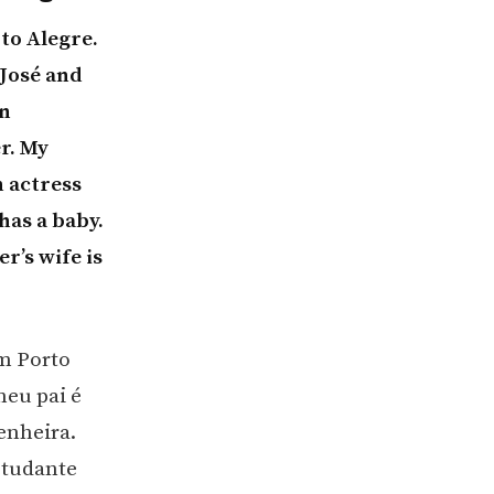
rto Alegre.
 José and
an
r. My
n actress
has a baby.
r’s wife is
em Porto
meu pai é
enheira.
studante