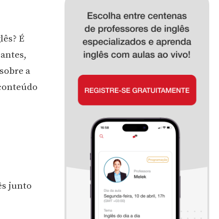
lês? É
 antes,
 sobre a
 conteúdo
ês junto