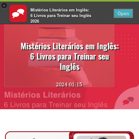
×
Mistérios Literários em Inglês:
PT
Fazer login
Open
6 Livros para Treinar seu Inglês
2026
Pular
EnglishCentral
para
o
Mistérios Literários em Inglês:
conteúdo
6 Livros para Treinar seu
Inglês
2024-01-15