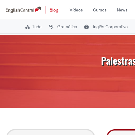
Vídeos
Cursos
News
Tudo
Gramática
Inglês Corporativo
Pular
para
o
Palestra
conteúdo