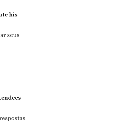
ate his
rar seus
ttendees
 respostas