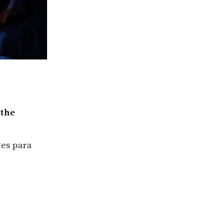
 the
tes para