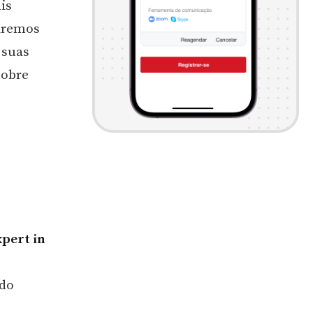
is
taremos
 suas
sobre
xpert in
ado