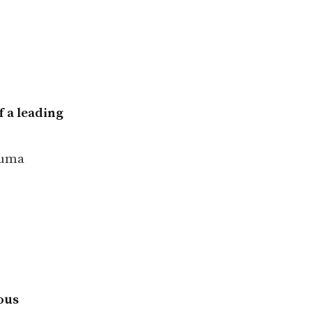
f a leading
 uma
ous