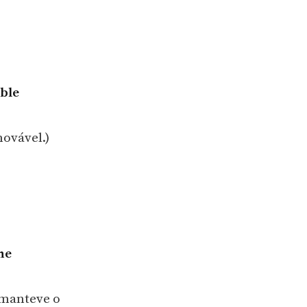
able
novável.)
he
 manteve o