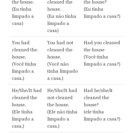
the house.
cleaned the
the house?
(Eu tinha
house.
(Eu tinha
limpado a
(Eu não tinha
limpado a casa?)
casa)
limpado a
casa)
You had
You had not
Had you cleaned
cleaned the
cleaned the
the house
house.
house.
(Você tinha
(Você tinha
(Você não
limpado a casa?)
limpado a
tinha limpado
casa.)
a casa.)
He/She/It had
He/She/It had
Had he/she/it
cleaned the
not cleaned
cleaned the
house.
the house.
house?
(Ele tinha
(Ele não tinha
(ele tinha
limpado a
limpado a
limpado a casa?)
casa.)
casa.)