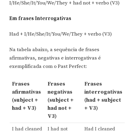
I/He/She/It/You/We/They + had not + verbo (V3)
Em frases Interrogativas
Had + I/He/She/It/You/We/They + verbo (V3)
Na tabela abaixo, a sequência de frases
afirmativas, negativas e interrogativas é
exemplificada com o Past Perfect:
Frases
Frases
Frases
afirmativas
negativas
interrogativas
(subject +
(subject +
(had + subject
had + V3)
had not +
+ V3)
V3)
I had cleaned
I had not
Had I cleaned