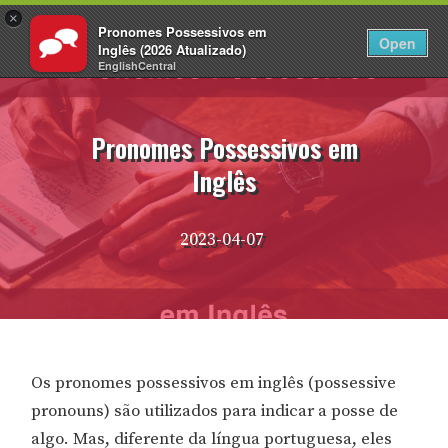
×
Pronomes Possessivos em
PT
Fazer login
Open
Inglês (2026 Atualizado)
EnglishCentral
Pular
para
o
Pronomes Possessivos em
conteúdo
Inglês
2023-04-07
Os pronomes possessivos em inglês (possessive
pronouns) são utilizados para indicar a posse de
algo. Mas, diferente da língua portuguesa, eles