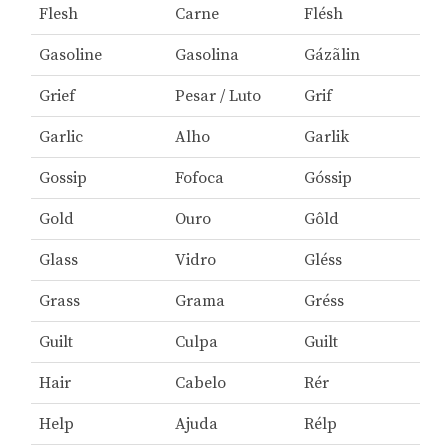
Flesh
Carne
Flésh
Gasoline
Gasolina
Gázãlin
Grief
Pesar / Luto
Grif
Garlic
Alho
Garlik
Gossip
Fofoca
Góssip
Gold
Ouro
Gôld
Glass
Vidro
Gléss
Grass
Grama
Gréss
Guilt
Culpa
Guilt
Hair
Cabelo
Rér
Help
Ajuda
Rélp