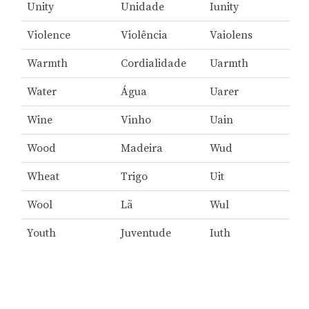
Unity
Unidade
Iunity
Violence
Violência
Vaiolens
Warmth
Cordialidade
Uarmth
Water
Água
Uarer
Wine
Vinho
Uain
Wood
Madeira
Wud
Wheat
Trigo
Uit
Wool
Lã
Wul
Youth
Juventude
Iuth