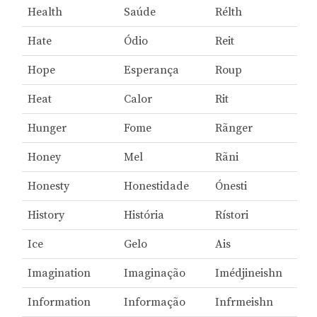
Health
Saúde
Rélth
Hate
Ódio
Reit
Hope
Esperança
Roup
Heat
Calor
Rit
Hunger
Fome
Rãnger
Honey
Mel
Rãni
Honesty
Honestidade
Ónesti
History
História
Rístori
Ice
Gelo
Ais
Imagination
Imaginação
Imédjineishn
Information
Informação
Infrmeishn