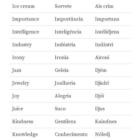
Ice cream
Sorvete
Ais crim
Importance
Importância
Importans
Intelligence
Inteligência
Intélidjens
Industry
Indústria
Indãstri
Irony
Ironia
Aironi
Jam
Geleia
Djêm
Jewelry
Joalheria
Djiulri
Joy
Alegria
Djói
Juice
Suco
Djus
Kindness
Gentileza
Kaindnes
Knowledge
Conhecimento
Nóledj