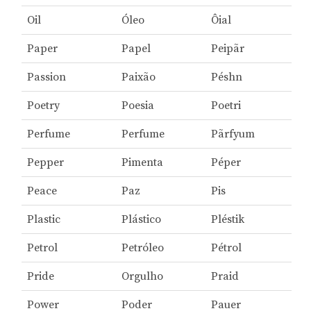
Oil
Óleo
Ôial
Paper
Papel
Peipãr
Passion
Paixão
Péshn
Poetry
Poesia
Poetri
Perfume
Perfume
Pãrfyum
Pepper
Pimenta
Péper
Peace
Paz
Pis
Plastic
Plástico
Pléstik
Petrol
Petróleo
Pétrol
Pride
Orgulho
Praid
Power
Poder
Pauer