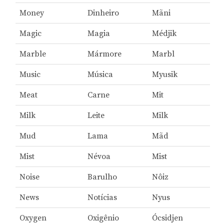
Money
Dinheiro
Mãni
Magic
Magia
Médjik
Marble
Mármore
Marbl
Music
Música
Myusik
Meat
Carne
Mit
Milk
Leite
Milk
Mud
Lama
Mãd
Mist
Névoa
Mist
Noise
Barulho
Nôiz
News
Notícias
Nyus
Oxygen
Oxigênio
Ócsidjen