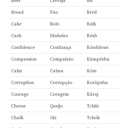
Beer
Cerveja
Bir
Bread
Pão
Bréd
Cake
Bolo
Keik
Cash
Dinheiro
Késh
Confidence
Confiança
Kónfidens
Compassion
Compaixão
Kãmpéshn
Calm
Calma
Kóm
Corruption
Corrupção
Korãpshn
Courage
Coragem
Kãraj
Cheese
Queijo
Tchiiz
Chalk
Giz
Tchók