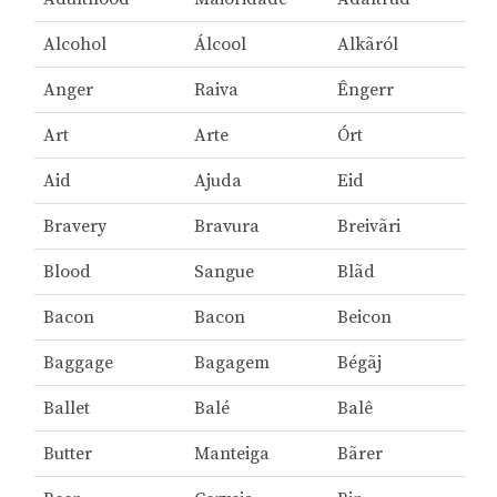
Alcohol
Álcool
Alkãról
Anger
Raiva
Êngerr
Art
Arte
Órt
Aid
Ajuda
Eid
Bravery
Bravura
Breivãri
Blood
Sangue
Blãd
Bacon
Bacon
Beicon
Baggage
Bagagem
Bégãj
Ballet
Balé
Balê
Butter
Manteiga
Bãrer