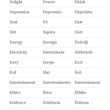
Delight
Prazer
Dãlait
Depression
Depressão
Dãpréshn
Dust
Pó
Dãst
Dirt
Sujeira
Dãrt
Energy
Energia
Énãrdji
Electricity
Eletricidade
Ãléktriciri
Envy
Inveja
Envi
Evil
Mal
Ívãl
Entertainment
Entretenimento
Enterteinment
Ethics
Ética
Éthiks
Evidence
Evidência
Évidens