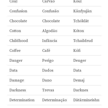
Coal
Carvão
Koul
Confusion
Confusão
Kãnfyujãn
Chocolate
Chocolate
Tchóklãt
Cotton
Algodão
Kóton
Childhood
Infância
Tchaildrud
Coffee
Café
Kófi
Danger
Perigo
Denger
Data
Dados
Data
Damage
Dano
Demaj
Darkness
Trevas
Darknes
Determination
Determinação
Dãtãrmineishn