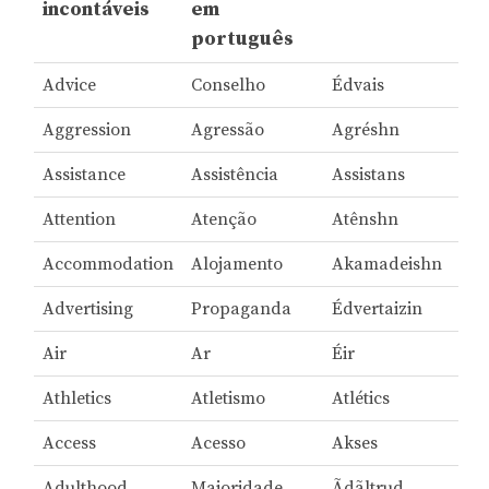
incontáveis
em
português
Advice
Conselho
Édvais
Aggression
Agressão
Agréshn
Assistance
Assistência
Assistans
Attention
Atenção
Atênshn
Accommodation
Alojamento
Akamadeishn
Advertising
Propaganda
Édvertaizin
Air
Ar
Éir
Athletics
Atletismo
Atlétics
Access
Acesso
Akses
Adulthood
Maioridade
Ãdãltrud