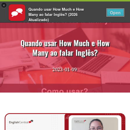
×
Quando usar How Much e How
PT
Fazer login
Open
Many ao falar Inglês? (2026
Atualizado)
Pular
EnglishCentral
para
o
Quando usar How Much e How
conteúdo
Many ao falar Inglês?
2023-01-09