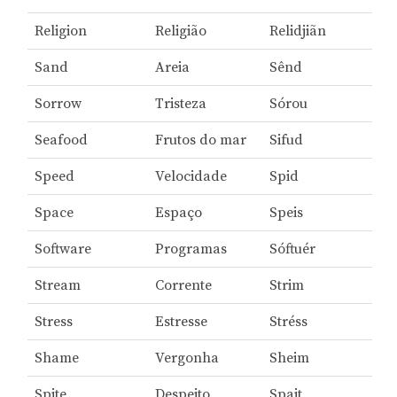
Religion
Religião
Relidjiãn
Sand
Areia
Sênd
Sorrow
Tristeza
Sórou
Seafood
Frutos do mar
Sifud
Speed
Velocidade
Spid
Space
Espaço
Speis
Software
Programas
Sóftuér
Stream
Corrente
Strim
Stress
Estresse
Stréss
Shame
Vergonha
Sheim
Spite
Despeito
Spait