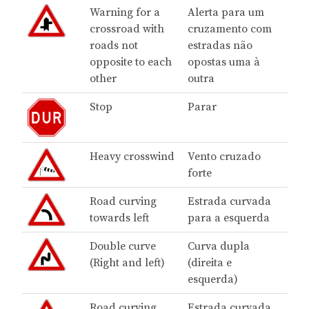
Warning for a
Alerta para um
crossroad with
cruzamento com
roads not
estradas não
opposite to each
opostas uma à
other
outra
Stop
Parar
Heavy crosswind
Vento cruzado
forte
Road curving
Estrada curvada
towards left
para a esquerda
Double curve
Curva dupla
(Right and left)
(direita e
esquerda)
Road curving
Estrada curvada