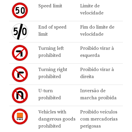
Speed limit
Limite de
velocidade
End of speed
Fim do limite de
limit
velocidade
Turning left
Proibido virar à
prohibited
esquerda
Turning right
Proibido virar à
prohibited
direita
U-turn
Inversão de
prohibited
marcha proibida
Vehicles with
Proibido veículos
dangerous goods
com mercadorias
prohibited
perigosas