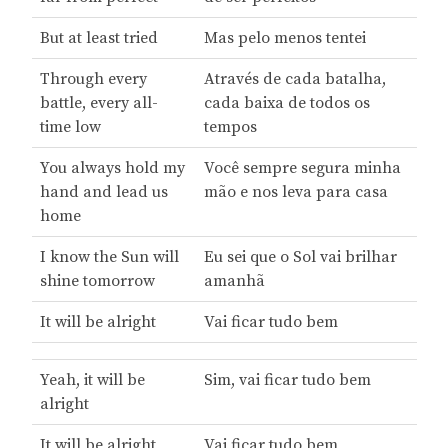
But at least tried
Mas pelo menos tentei
Through every
Através de cada batalha,
battle, every all-
cada baixa de todos os
time low
tempos
You always hold my
Você sempre segura minha
hand and lead us
mão e nos leva para casa
home
I know the Sun will
Eu sei que o Sol vai brilhar
shine tomorrow
amanhã
It will be alright
Vai ficar tudo bem
Yeah, it will be
Sim, vai ficar tudo bem
alright
It will be alright
Vai ficar tudo bem