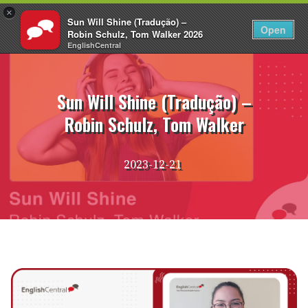
×
Sun Will Shine (Tradução) –
PT
Fazer login
Open
Robin Schulz, Tom Walker 2026
EnglishCentral
Pular
para
o
Sun Will Shine (Tradução) –
conteúdo
Robin Schulz, Tom Walker
2023-12-21