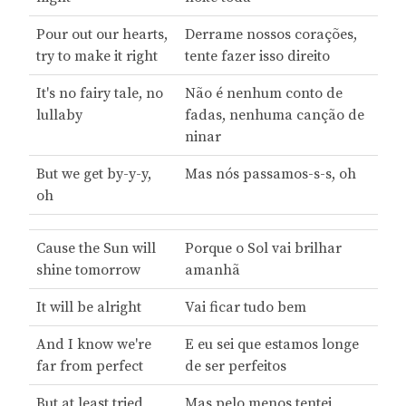
Pour out our hearts,
Derrame nossos corações,
try to make it right
tente fazer isso direito
It's no fairy tale, no
Não é nenhum conto de
lullaby
fadas, nenhuma canção de
ninar
But we get by-y-y,
Mas nós passamos-s-s, oh
oh
Cause the Sun will
Porque o Sol vai brilhar
shine tomorrow
amanhã
It will be alright
Vai ficar tudo bem
And I know we're
E eu sei que estamos longe
far from perfect
de ser perfeitos
But at least tried
Mas pelo menos tentei