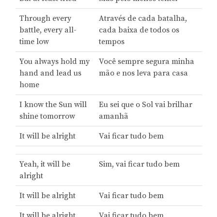
Through every
Através de cada batalha,
battle, every all-
cada baixa de todos os
time low
tempos
You always hold my
Você sempre segura minha
hand and lead us
mão e nos leva para casa
home
I know the Sun will
Eu sei que o Sol vai brilhar
shine tomorrow
amanhã
It will be alright
Vai ficar tudo bem
Yeah, it will be
Sim, vai ficar tudo bem
alright
It will be alright
Vai ficar tudo bem
It will be alright
Vai ficar tudo bem