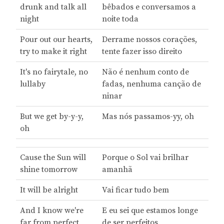
drunk and talk all
bêbados e conversamos a
night
noite toda
Pour out our hearts,
Derrame nossos corações,
try to make it right
tente fazer isso direito
It's no fairytale, no
Não é nenhum conto de
lullaby
fadas, nenhuma canção de
ninar
But we get by-y-y,
Mas nós passamos-yy, oh
oh
Cause the Sun will
Porque o Sol vai brilhar
shine tomorrow
amanhã
It will be alright
Vai ficar tudo bem
And I know we're
E eu sei que estamos longe
far from perfect
de ser perfeitos