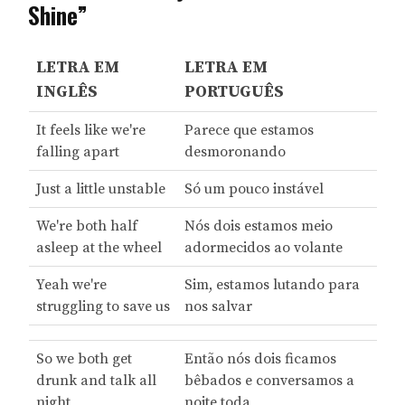
Shine”
LETRA EM
LETRA EM
INGLÊS
PORTUGUÊS
It feels like we're
Parece que estamos
falling apart
desmoronando
Just a little unstable
Só um pouco instável
We're both half
Nós dois estamos meio
asleep at the wheel
adormecidos ao volante
Yeah we're
Sim, estamos lutando para
struggling to save us
nos salvar
So we both get
Então nós dois ficamos
drunk and talk all
bêbados e conversamos a
night
noite toda