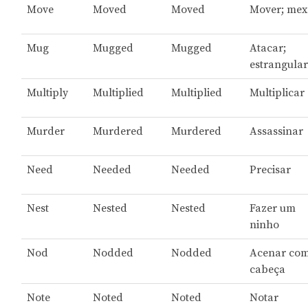
Move
Moved
Moved
Mover; mex
Mug
Mugged
Mugged
Atacar;
estrangula
Multiply
Multiplied
Multiplied
Multiplicar
Murder
Murdered
Murdered
Assassinar
Need
Needed
Needed
Precisar
Nest
Nested
Nested
Fazer um
ninho
Nod
Nodded
Nodded
Acenar com
cabeça
Note
Noted
Noted
Notar