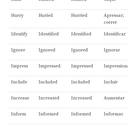
Hurry
Huried
Hurried
Apressar;
correr
Identify
Identified
Identified
Identificar
Ignore
Ignored
Ignored
Ignorar
Impress
Impressed
Impressed
Impression
Include
Included
Included
Incluir
Increase
Increased
Increased
Aumentar
Inform
Informed
Informed
Informar