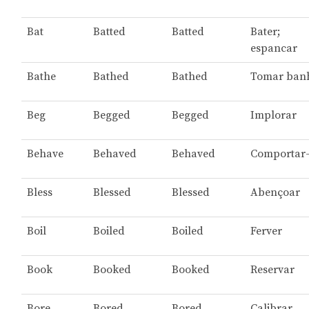
Bat
Batted
Batted
Bater;
espancar
Bathe
Bathed
Bathed
Tomar ban
Beg
Begged
Begged
Implorar
Behave
Behaved
Behaved
Comportar-
Bless
Blessed
Blessed
Abençoar
Boil
Boiled
Boiled
Ferver
Book
Booked
Booked
Reservar
Bore
Bored
Bored
Calibrar