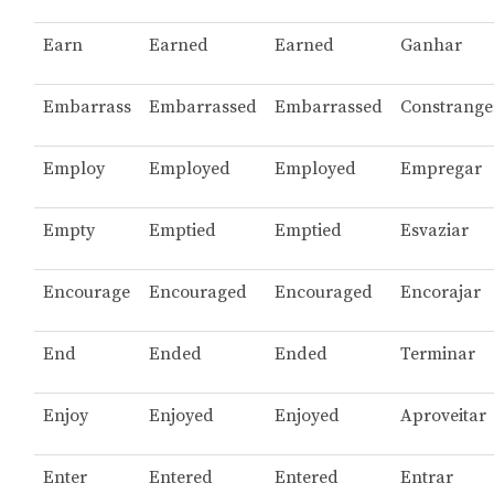
Earn
Earned
Earned
Ganhar
Embarrass
Embarrassed
Embarrassed
Constrange
Employ
Employed
Employed
Empregar
Empty
Emptied
Emptied
Esvaziar
Encourage
Encouraged
Encouraged
Encorajar
End
Ended
Ended
Terminar
Enjoy
Enjoyed
Enjoyed
Aproveitar
Enter
Entered
Entered
Entrar