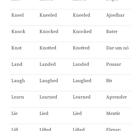
Kneel
Kneeled
Kneeled
Ajoelhar
Knock
Knocked
Knocked
Bater
Knot
Knotted
Knotted
Dar um nó
Land
Landed
Landed
Pousar
Laugh
Laughed
Laughed
Rir
Learn
Learned
Learned
Aprender
Lie
Lied
Lied
Mentir
Lift
Lifted
Lifted
Elevar;