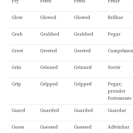
Fry
Fried
Fried
Fritar
Glow
Glowed
Glowed
Brilhar
Grab
Grabbed
Grabbed
Pegar
Greet
Greeted
Greeted
Cumprimen
Grin
Grinned
Grinned
Sorrir
Grip
Gripped
Gripped
Pegar;
prender
fortemente
Guard
Guarded
Guarded
Guardar
Guess
Guessed
Guessed
Adivinhar