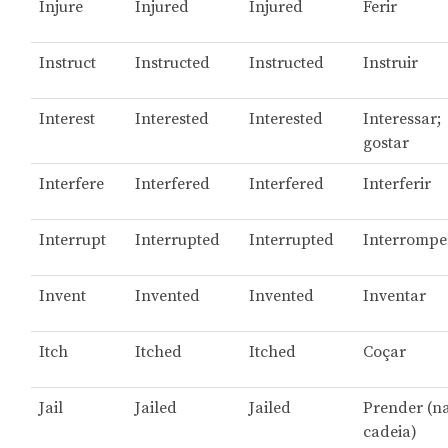
Injure
Injured
Injured
Ferir
Instruct
Instructed
Instructed
Instruir
Interest
Interested
Interested
Interessar;
gostar
Interfere
Interfered
Interfered
Interferir
Interrupt
Interrupted
Interrupted
Interrompe
Invent
Invented
Invented
Inventar
Itch
Itched
Itched
Coçar
Jail
Jailed
Jailed
Prender (n
cadeia)