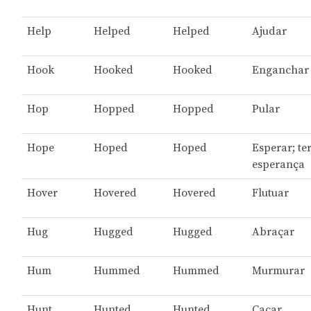
Help
Helped
Helped
Ajudar
Hook
Hooked
Hooked
Enganchar
Hop
Hopped
Hopped
Pular
Hope
Hoped
Hoped
Esperar; te
esperança
Hover
Hovered
Hovered
Flutuar
Hug
Hugged
Hugged
Abraçar
Hum
Hummed
Hummed
Murmurar
Hunt
Hunted
Hunted
Caçar