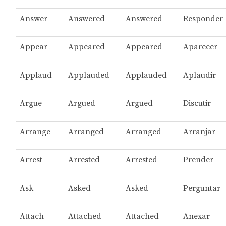
Answer
Answered
Answered
Responder
Appear
Appeared
Appeared
Aparecer
Applaud
Applauded
Applauded
Aplaudir
Argue
Argued
Argued
Discutir
Arrange
Arranged
Arranged
Arranjar
Arrest
Arrested
Arrested
Prender
Ask
Asked
Asked
Perguntar
Attach
Attached
Attached
Anexar