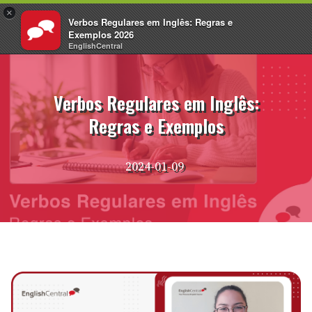
×
Verbos Regulares em Inglês: Regras e
PT
Fazer login
Exemplos 2026
EnglishCentral
Pular
para
o
Verbos Regulares em Inglês:
conteúdo
Regras e Exemplos
2024-01-09