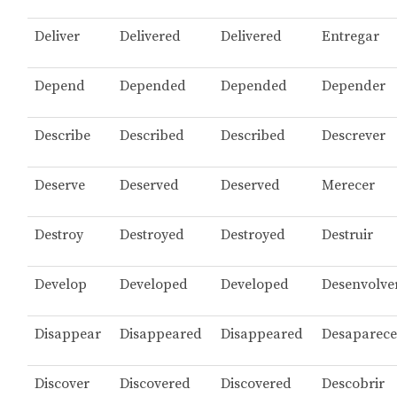
Deliver
Delivered
Delivered
Entregar
Depend
Depended
Depended
Depender
Describe
Described
Described
Descrever
Deserve
Deserved
Deserved
Merecer
Destroy
Destroyed
Destroyed
Destruir
Develop
Developed
Developed
Desenvolve
Disappear
Disappeared
Disappeared
Desaparece
Discover
Discovered
Discovered
Descobrir