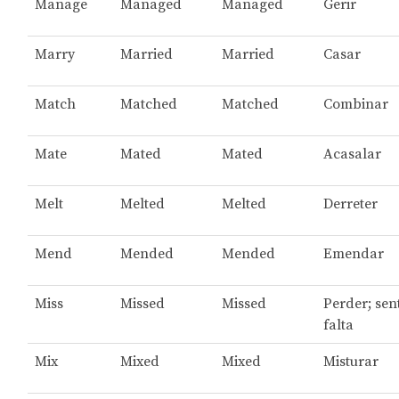
Manage
Managed
Managed
Gerir
Marry
Married
Married
Casar
Match
Matched
Matched
Combinar
Mate
Mated
Mated
Acasalar
Melt
Melted
Melted
Derreter
Mend
Mended
Mended
Emendar
Miss
Missed
Missed
Perder; sen
falta
Mix
Mixed
Mixed
Misturar