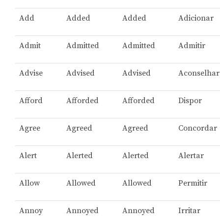
Add
Added
Added
Adicionar
Admit
Admitted
Admitted
Admitir
Advise
Advised
Advised
Aconselhar
Afford
Afforded
Afforded
Dispor
Agree
Agreed
Agreed
Concordar
Alert
Alerted
Alerted
Alertar
Allow
Allowed
Allowed
Permitir
Annoy
Annoyed
Annoyed
Irritar