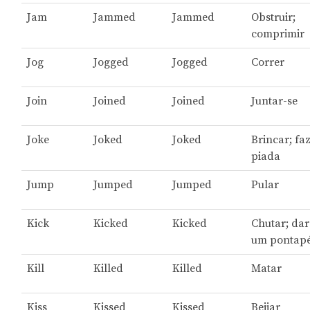
Jam
Jammed
Jammed
Obstruir;
comprimir
Jog
Jogged
Jogged
Correr
Join
Joined
Joined
Juntar-se
Joke
Joked
Joked
Brincar; fa
piada
Jump
Jumped
Jumped
Pular
Kick
Kicked
Kicked
Chutar; dar
um pontap
Kill
Killed
Killed
Matar
Kiss
Kissed
Kissed
Beijar