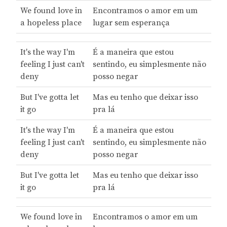
We found love in
Encontramos o amor em um
a hopeless place
lugar sem esperança
It's the way I'm
É a maneira que estou
feeling I just can't
sentindo, eu simplesmente não
deny
posso negar
But I've gotta let
Mas eu tenho que deixar isso
it go
pra lá
It's the way I'm
É a maneira que estou
feeling I just can't
sentindo, eu simplesmente não
deny
posso negar
But I've gotta let
Mas eu tenho que deixar isso
it go
pra lá
We found love in
Encontramos o amor em um