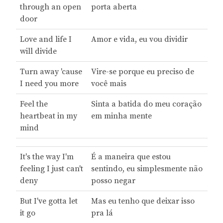
through an open
porta aberta
door
Love and life I
Amor e vida, eu vou dividir
will divide
Turn away 'cause
Vire-se porque eu preciso de
I need you more
você mais
Feel the
Sinta a batida do meu coração
heartbeat in my
em minha mente
mind
It's the way I'm
É a maneira que estou
feeling I just can't
sentindo, eu simplesmente não
deny
posso negar
But I've gotta let
Mas eu tenho que deixar isso
it go
pra lá