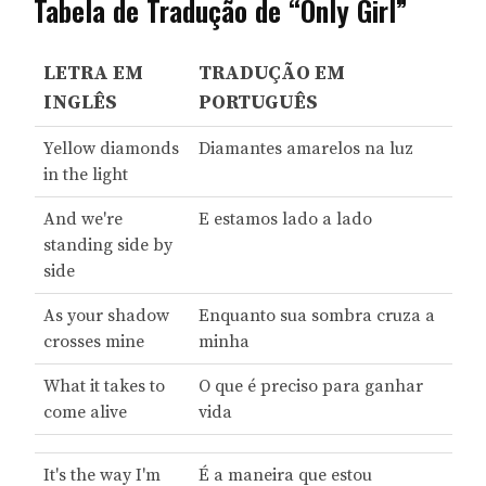
Tabela de Tradução de “Only Girl”
LETRA EM
TRADUÇÃO EM
INGLÊS
PORTUGUÊS
Yellow diamonds
Diamantes amarelos na luz
in the light
And we're
E estamos lado a lado
standing side by
side
As your shadow
Enquanto sua sombra cruza a
crosses mine
minha
What it takes to
O que é preciso para ganhar
come alive
vida
It's the way I'm
É a maneira que estou