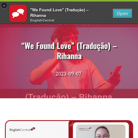
×
"We Found Love" (Tradução) –
PT
Fazer login
Open
Rihanna
EnglishCentral
Pular
para
o
“We Found Love” (Tradução) –
conteúdo
Rihanna
2023-09-07