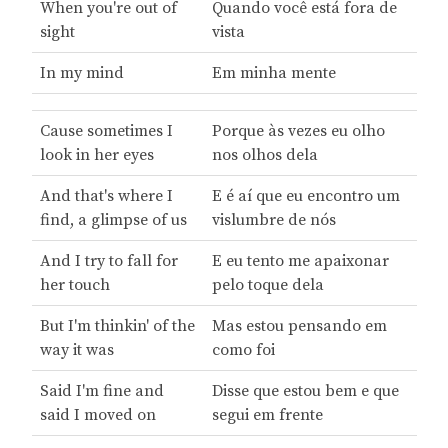
When you're out of
Quando você está fora de
sight
vista
In my mind
Em minha mente
Cause sometimes I
Porque às vezes eu olho
look in her eyes
nos olhos dela
And that's where I
E é aí que eu encontro um
find, a glimpse of us
vislumbre de nós
And I try to fall for
E eu tento me apaixonar
her touch
pelo toque dela
But I'm thinkin' of the
Mas estou pensando em
way it was
como foi
Said I'm fine and
Disse que estou bem e que
said I moved on
segui em frente