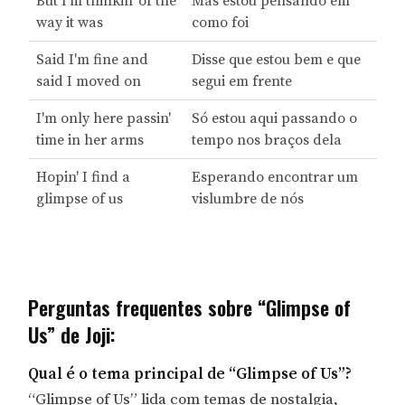
But I'm thinkin' of the
Mas estou pensando em
way it was
como foi
Said I'm fine and
Disse que estou bem e que
said I moved on
segui em frente
I'm only here passin'
Só estou aqui passando o
time in her arms
tempo nos braços dela
Hopin' I find a
Esperando encontrar um
glimpse of us
vislumbre de nós
Perguntas frequentes sobre “Glimpse of
Us” de Joji:
Qual é o tema principal de “Glimpse of Us”?
“Glimpse of Us” lida com temas de nostalgia,