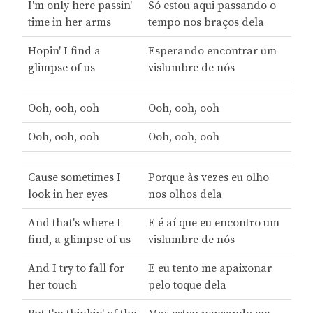
I'm only here passin'
Só estou aqui passando o
time in her arms
tempo nos braços dela
Hopin' I find a
Esperando encontrar um
glimpse of us
vislumbre de nós
Ooh, ooh, ooh
Ooh, ooh, ooh
Ooh, ooh, ooh
Ooh, ooh, ooh
Cause sometimes I
Porque às vezes eu olho
look in her eyes
nos olhos dela
And that's where I
E é aí que eu encontro um
find, a glimpse of us
vislumbre de nós
And I try to fall for
E eu tento me apaixonar
her touch
pelo toque dela