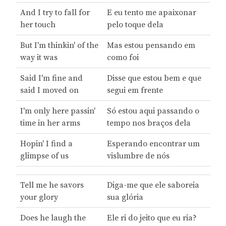
And I try to fall for
E eu tento me apaixonar
her touch
pelo toque dela
But I'm thinkin' of the
Mas estou pensando em
way it was
como foi
Said I'm fine and
Disse que estou bem e que
said I moved on
segui em frente
I'm only here passin'
Só estou aqui passando o
time in her arms
tempo nos braços dela
Hopin' I find a
Esperando encontrar um
glimpse of us
vislumbre de nós
Tell me he savors
Diga-me que ele saboreia
your glory
sua glória
Does he laugh the
Ele ri do jeito que eu ria?