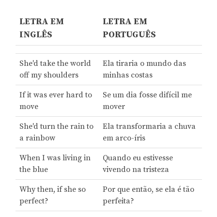
LETRA EM
LETRA EM
INGLÊS
PORTUGUÊS
She'd take the world
Ela tiraria o mundo das
off my shoulders
minhas costas
If it was ever hard to
Se um dia fosse difícil me
move
mover
She'd turn the rain to
Ela transformaria a chuva
a rainbow
em arco-íris
When I was living in
Quando eu estivesse
the blue
vivendo na tristeza
Why then, if she so
Por que então, se ela é tão
perfect?
perfeita?