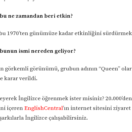
bu ne zamandan beri etkin?
u 1970’ten günümüze kadar etkinliğini sürdürmekt
bunun ismi nereden geliyor?
in görkemli görünümü, grubun adının “Queen” ola
 karar verildi.
eyerek İngilizce öğrenmek ister misiniz? 20.000’den
ini içeren
EnglishCentral
’ın internet sitesini ziyaret
şarkılarla İngilizce çalışabilirsiniz.