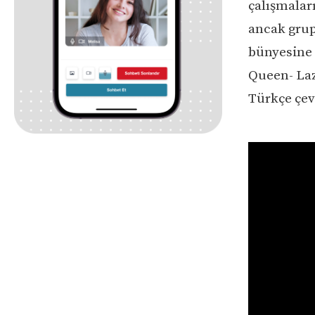
çalışmalar
ancak grup
bünyesine 
Queen- Laz
Türkçe çevi