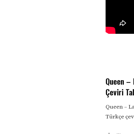
Queen – 
Çeviri Ta
Queen – La
Türkçe çevi