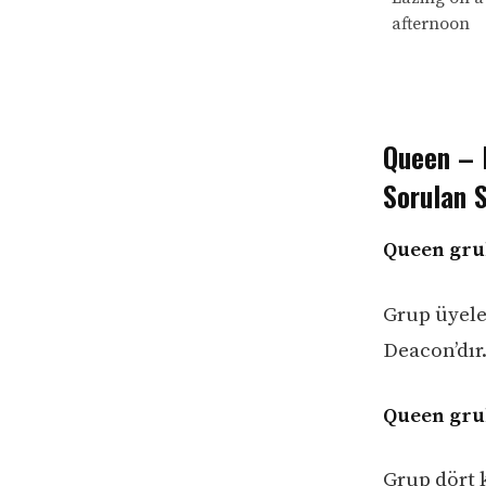
afternoon
Queen – L
Sorulan S
Queen gru
Grup üyele
Deacon’dır
Queen grub
Grup dört 