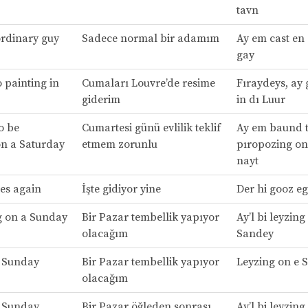
tavn
ordinary guy
Sadece normal bir adamım
Ay em cast en 
gay
o painting in
Cumaları Louvre’de resime
Fıraydeys, ay 
giderim
in dı Luur
o be
Cumartesi günü evlilik teklif
Ay em baund t
n a Saturday
etmem zorunlu
pıropozing on
nayt
es again
İşte gidiyor yine
Der hi gooz e
ng on a Sunday
Bir Pazar tembellik yapıyor
Ay’l bi leyzing
olacağım
Sandey
a Sunday
Bir Pazar tembellik yapıyor
Leyzing on e 
olacağım
a Sunday
Bir Pazar öğleden sonrası
Ay’l bi leyzing