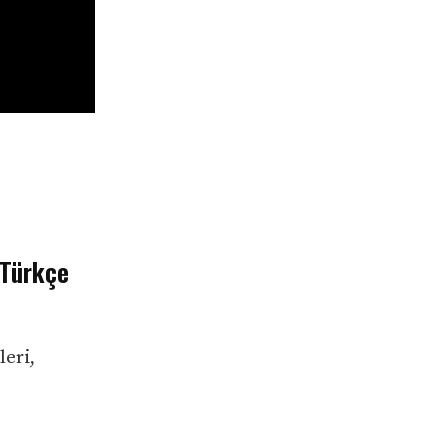
 Türkçe
eri,