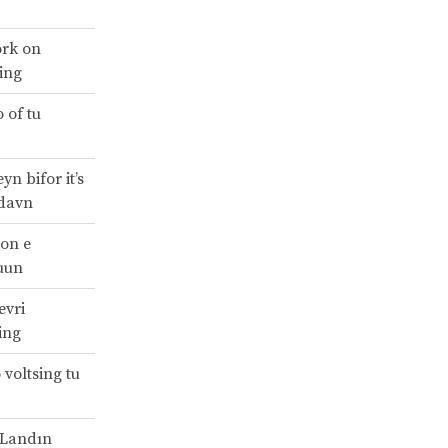
örk on
ing
 of tu
yn bifor it’s
 davn
 on e
uun
evri
ing
 voltsing tu
 Landın