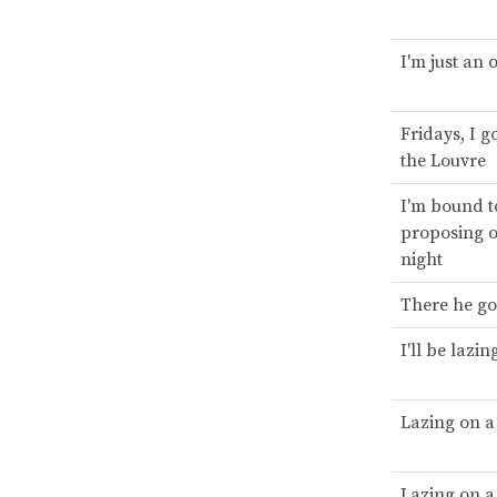
I'm just an 
Fridays, I g
the Louvre
I'm bound t
proposing o
night
There he go
I'll be lazi
Lazing on 
Lazing on 