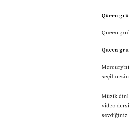
Queen gru
Queen grub
Queen gru
Mercury’n
seçilmesine
Müzik dinl
video ders
sevdiğiniz 