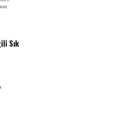
uun
ili Sık
n