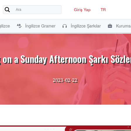
Giriş Yap
TR
ilizce
İngilizce Gramer
İngilizce Şarkılar
Kurumsa
 on a Sunday Afternoon Şarkı Sözler
2023-02-22