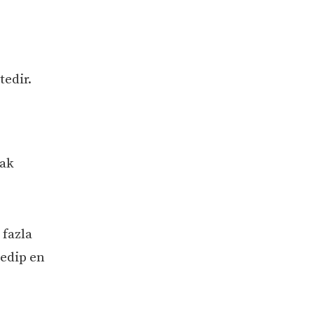
edir.
rak
 fazla
 edip en