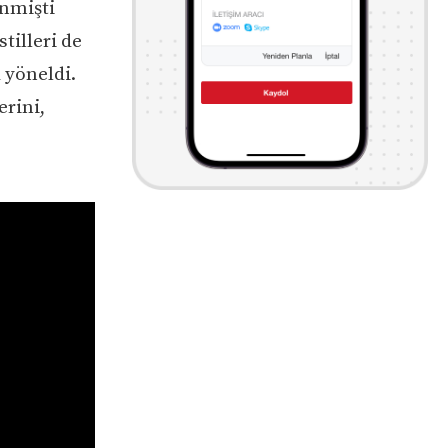
enmişti
tilleri de
 yöneldi.
erini,