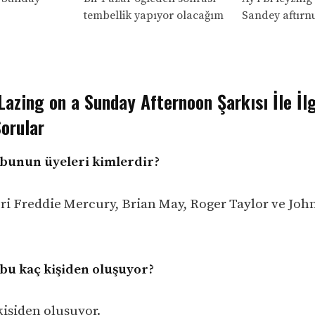
tembellik yapıyor olacağım
Sandey aftırn
azing on a Sunday Afternoon Şarkısı İle İlg
orular
bunun üyeleri kimlerdir?
ri Freddie Mercury, Brian May, Roger Taylor ve Joh
.
u kaç kişiden oluşuyor?
kişiden oluşuyor.