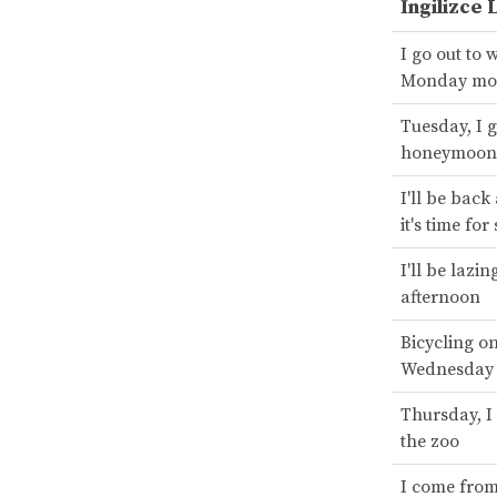
İngilizce 
I go out to 
Monday mo
Tuesday, I g
honeymoon
I'll be back
it's time f
I'll be lazi
afternoon
Bicycling o
Wednesday 
Thursday, I
the zoo
I come fro