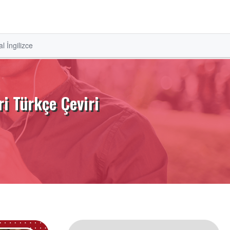
l İngilizce
i Türkçe Çeviri