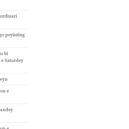
ordinari
go peyinting
u bi
 e Saturdey
geyn
 on e
Sandey
 on e