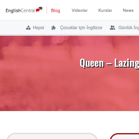
Videolar
Kurslar
News
Hepsi
Çocuklar için İngilizce
Günlük İng
İçeriğe
atla
Queen – Lazing