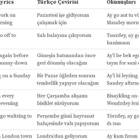
Lyrics
Türkçe Çevirisi
Okunuşları
work on
Pazartesi işe gidiyorum
Ay go aut tu v
rning
çalışmak için
Mandey morn
o off to
Salı balayına çıkıyorum
Tuuzdey, ay go
hanimuun
 again before
Güneşin batımından önce
Ay’l be bek ege
or sunny-down
geri dönmüş olacağım
taym for sani
ng on a Sunday
Bir Pazar öğleden sonrası
Ay’l bi leyzing
tembellik yapıyor olacağım
Sandey aftırn
n every
Her Çarşamba akşamı
Bisaykling on 
evening
bisiklet sürüyorum
Wendzdey ivn
 go waltzing to
Perşembe günü hayvanat
Törzdey, ay go
bahçesinde vals yapıyorum
dı zuu
m London town
Londra’dan geliyorum
Ay kam fırom