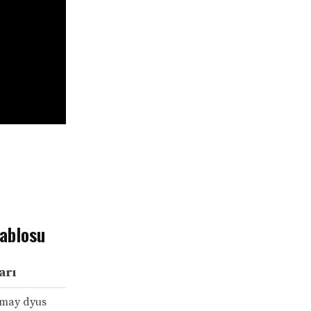
Tablosu
arı
 may dyus