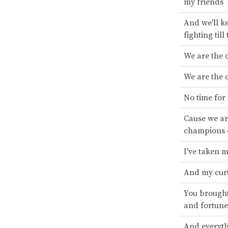
my friends
And we'll k
fighting till
We are the
We are the
No time for 
Cause we ar
champions 
I've taken 
And my curt
You brough
and fortune
And everyth