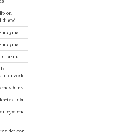
ds
iip on
ll di end
çempiyıns
çempiyıns
or luzırs
dı
 of dı vorld
n may baus
körtın kols
mi feym end
ting det goz