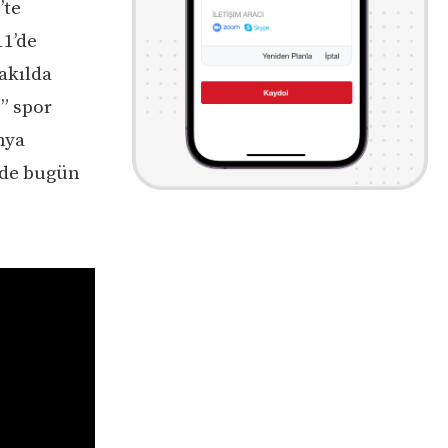
’te
11’de
akılda
” spor
nya
 de bugün