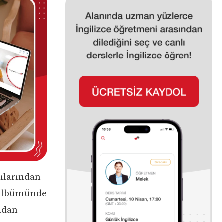
kılarından
” albümünde
ından