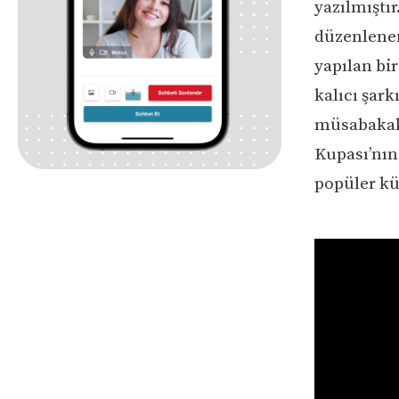
yazılmıştır
düzenlenen
yapılan bi
kalıcı şar
müsabakala
Kupası’nın
popüler kül