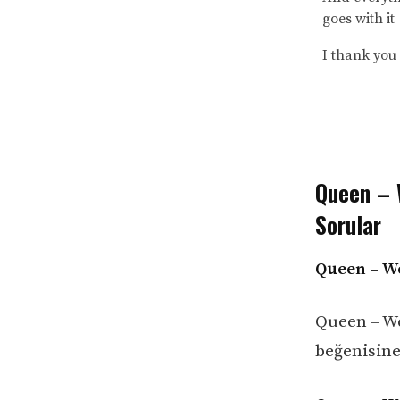
goes with it
I thank you 
Queen – W
Sorular
Queen – We
Queen – We
beğenisin