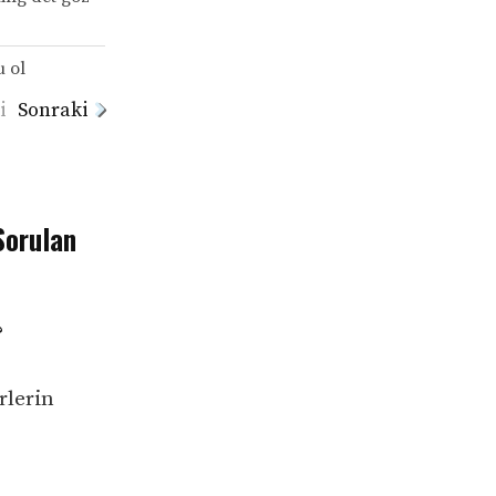
u ol
i
Sonraki
Sorulan
?
rlerin