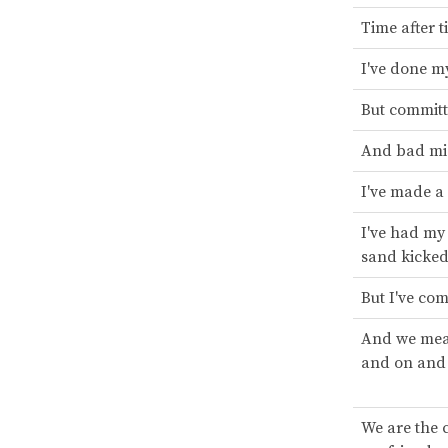
Time after 
I've done m
But committ
And bad mi
I've made a
I've had my
sand kicked
But I've co
And we mea
and on and
We are the 