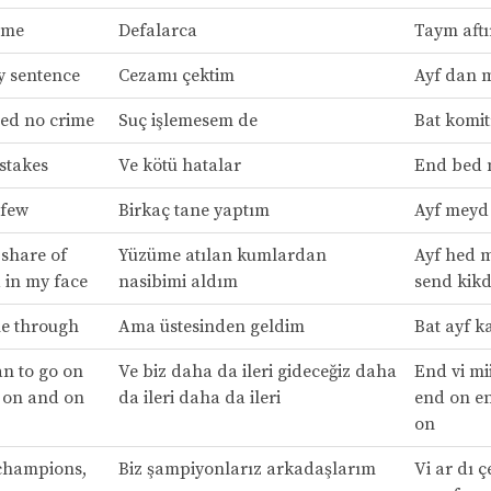
time
Defalarca
Taym aftı
y sentence
Cezamı çektim
Ayf dan 
ed no crime
Suç işlemesem de
Bat komi
stakes
Ve kötü hatalar
End bed 
 few
Birkaç tane yaptım
Ayf meyd 
 share of
Yüzüme atılan kumlardan
Ayf hed m
 in my face
nasibimi aldım
send kikd
me through
Ama üstesinden geldim
Bat ayf k
n to go on
Ve biz daha da ileri gideceğiz daha
End vi mi
 on and on
da ileri daha da ileri
end on e
on
champions,
Biz şampiyonlarız arkadaşlarım
Vi ar dı 