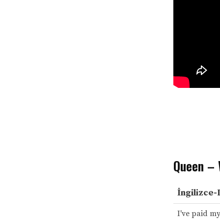
Queen – 
İngilizce-
I've paid m