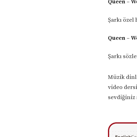
Queen – We
Şarkı özel 
Queen – We
Şarkı sözl
Müzik dinl
video ders
sevdiğiniz 