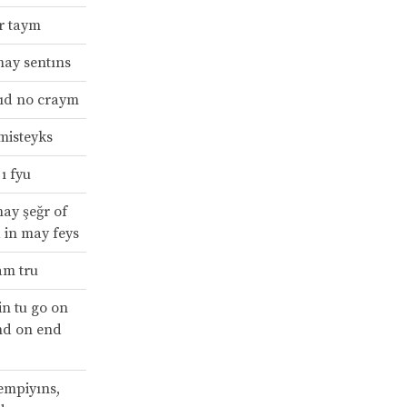
r taym
may sentıns
tıd no craym
misteyks
ı fyu
ay şeğr of
 in may feys
am tru
in tu go on
nd on end
çempiyıns,