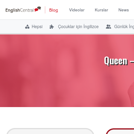
Videolar
Kurslar
News
Hepsi
Çocuklar için İngilizce
Günlük İng
İçeriğe
atla
Queen –