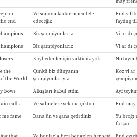
may fren
eep on
Ve sonuna kadar mücadele
End vill k
 the end
edeceğiz
fayting ti
 champions
Biz şampiyonlarız
Vi ar dı 
 champions
Biz şampiyonlarız
Vi ar dı 
losers
Kaybedenler için vaktimiz yok
No taym f
e the
Çünkü biz dünyanın
Koz vi ar 
of the World
şampiyonlarıyız
çempiyıns
my bows
Alkışları kabul ettim
Ayf teykı
ain calls
Ve sahnelere selama çıktım
End may 
t me fame
Bana ün ve şans getirdiniz
Yu broğt 
forçun
ing that
Ve bunlarla beraber gelen her şeyi
End evıri