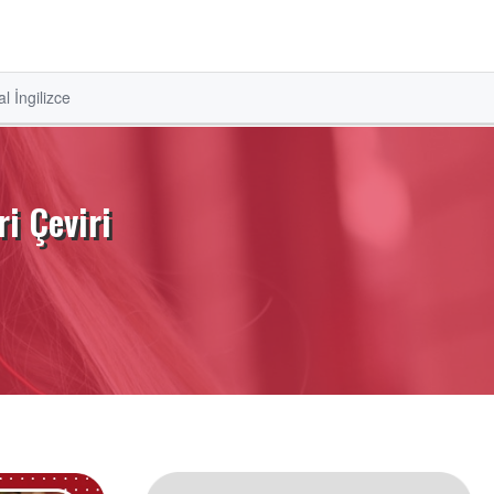
l İngilizce
i Çeviri