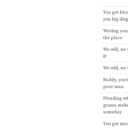
You got blo
you big dis
Waving your
the place
We will, we 
it!
We will, we 
Buddy, you'
poor man
Pleading wi
gonna make
someday
You got mud