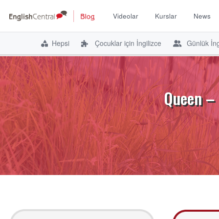
Videolar
Kurslar
News
Hepsi
Çocuklar için İngilizce
Günlük İng
İçeriğe
atla
Queen – 