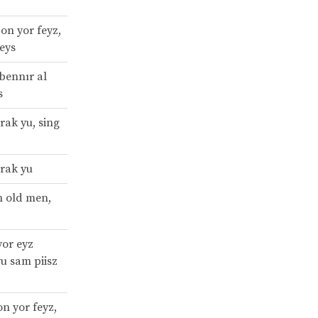
 on yor feyz,
reys
bennır al
s
l rak yu, sing
l rak yu
n old men,
 yor eyz
u sam piisz
n yor feyz,