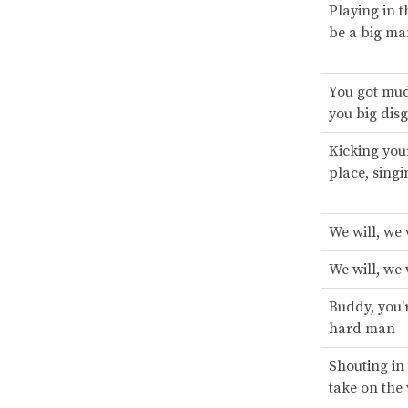
Playing in t
be a big m
You got mud
you big dis
Kicking your
place, singi
We will, we 
We will, we 
Buddy, you'
hard man
Shouting in 
take on the