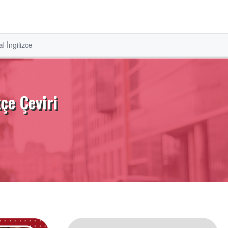
l İngilizce
çe Çeviri