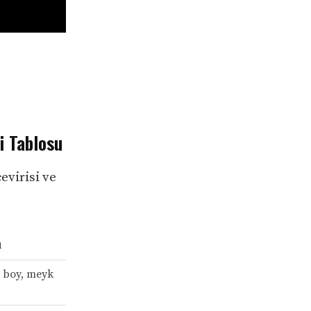
i Tablosu
evirisi ve
ı
a boy, meyk