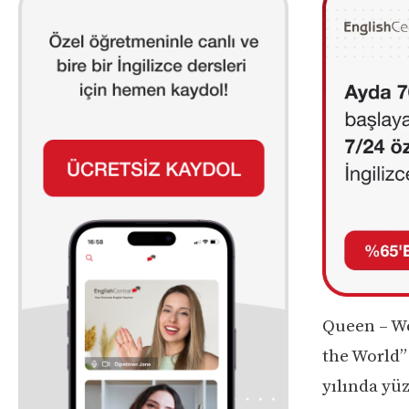
Queen – We 
the World”
yılında yüz