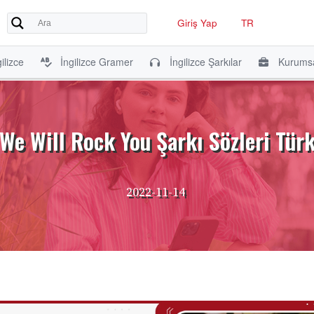
Giriş Yap
TR
ilizce
İngilizce Gramer
İngilizce Şarkılar
Kurumsa
We Will Rock You Şarkı Sözleri Türk
2022-11-14