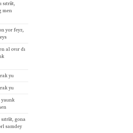
 sıtriit,
ig men
n yor feyz,
reys
en al ovır dı
nk
l rak yu
l rak yu
a yaunk
men
 sıtriit, gona
örl samdey