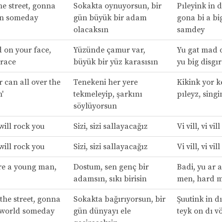
he street, gonna
Sokakta oynuyorsun, bir
Pıleyink in dı
an someday
gün büyük bir adam
gona bi a b
olacaksın
samdey
 on your face,
Yüzünde çamur var,
Yu gat mad o
grace
büyük bir yüz karasısın
yu big disgı
 can all over the
Tenekeni her yere
Kikink yor k
n'
tekmeleyip, şarkını
pıleyz, singi
söylüyorsun
will rock you
Sizi, sizi sallayacağız
Vi vill, vi vil
will rock you
Sizi, sizi sallayacağız
Vi vill, vi vil
re a young man,
Dostum, sen genç bir
Badi, yu ar 
adamsın, sıkı birisin
men, hard 
the street, gonna
Sokakta bağırıyorsun, bir
Şuutink in dı
 world someday
gün dünyayı ele
teyk on dı v