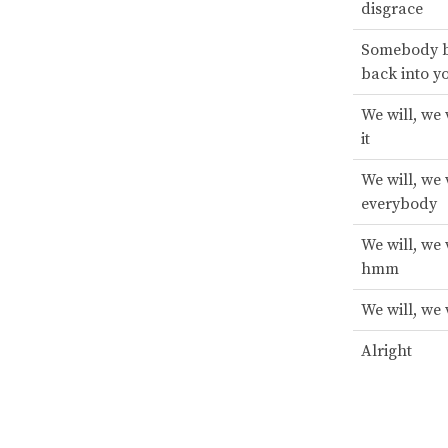
disgrace
Somebody b
back into y
We will, we 
it
We will, we 
everybody
We will, we 
hmm
We will, we 
Alright