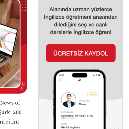
 “News of
Şarkı 2001
nın ritim