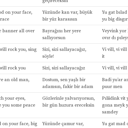
geçireceksin
od on your face,
Yüzünde kan var, büyük
Yu gat bılad
grace
bir yüz karasısın
yu big disgı
 banner all over
Bayrağını her yere
Veyvink yor 
sallıyorsun
ovır dı pıley
will rock you, sing
Sizi, sizi sallayacağız,
Vi vill, vi vil
söyle!
it
will rock you
Sizi, sizi sallayacağız
Vi vill, vi vil
re an old man,
Dostum, sen yaşlı bir
Badi yu’ar a
adamsın, fakir bir adam
puur men
th your eyes,
Gözlerinle yalvarıyorsun,
Pıliidink vit
 you some peace
bir gün huzura ereceksin
gona meyk y
samdey
 on your face, big
Yüzünde çamur var,
Yu gat mad o