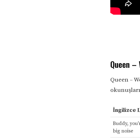
Queen – W
Queen – We 
okunuşları 
İngilizce 
Buddy, you'
big noise