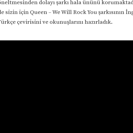
neltmesinden dolayı şarkı hala ününü korumaktad
e sizin için Queen – We Will Rock You şarkısının İng
Türkçe çevirisini ve okunuşlarını hazırladık.