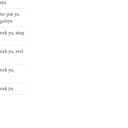
reys
ır put yu
 pıleys
l rak yu, sing
l rak yu, evri
l rak yu,
l rak yu