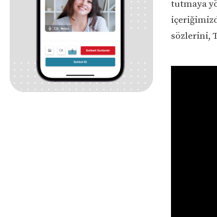
tutmaya yö
içeriğimizd
sözlerini, 