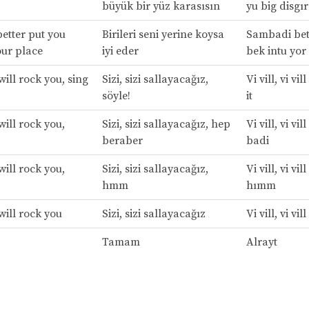
büyük bir yüz karasısın
yu big disgı
etter put you
Birileri seni yerine koysa
Sambadi bett
our place
iyi eder
bek intu yor
will rock you, sing
Sizi, sizi sallayacağız,
Vi vill, vi vil
söyle!
it
will rock you,
Sizi, sizi sallayacağız, hep
Vi vill, vi vil
beraber
badi
will rock you,
Sizi, sizi sallayacağız,
Vi vill, vi vil
hmm
hımm
will rock you
Sizi, sizi sallayacağız
Vi vill, vi vil
Tamam
Alrayt