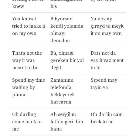
knew
his
You know I
Biliyorsun
Yu nov ay
tried to make it
kendi yolumda
çırayd tu meyk
on my own
olmayı
it on may own
denedim
That’s not the
Bu, olması
Dats not da
way it was
gereken bir yol
vay it vaz ment
meant to be
değil
tu bi
Spend my time
Zamanımı
Sıpend may
waiting by
telefonda
taym va
phone
bekleyerek
harcarım
Oh darling
Ah sevgilim
Oh darlin cam
come back to
lütfen geri dön
beck tu mi
me
bana