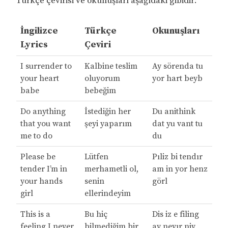
Türkçe çevirisi ve okunuşları aşağıdaki gibidir:
İngilizce
Türkçe
Okunuşları
Lyrics
Çeviri
I surrender to
Kalbine teslim
Ay sörenda tu
your heart
oluyorum
yor hart beyb
babe
bebeğim
Do anything
İstediğin her
Du anithink
that you want
şeyi yaparım
dat yu vant tu
me to do
du
Please be
Lütfen
Pıliz bi tendır
tender I’m in
merhametli ol,
am in yor henz
your hands
senin
görl
girl
ellerindeyim
This is a
Bu hiç
Dis iz e filing
feeling I never
bilmediğim bir
ay nevır niv