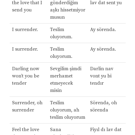
the love that I
gönderdiğim
lav dat sent yu
send you
aşkı hissetmiyor
musun
I surrender.
Teslim
Ay sörenda.
oluyorum.
I surrender.
Teslim
Ay sörenda.
oluyorum.
Darling now
Sevgilim şimdi
Darlin nav
won’t you be
merhamet
vont yu bi
tender
etmeyecek
tendır
misin
Surrender, oh
Teslim
Sörenda, oh
surrender
oluyorum, ah
sörenda
teslim oluyorum
Feel the love
Sana
Fiyıl dı lav dat