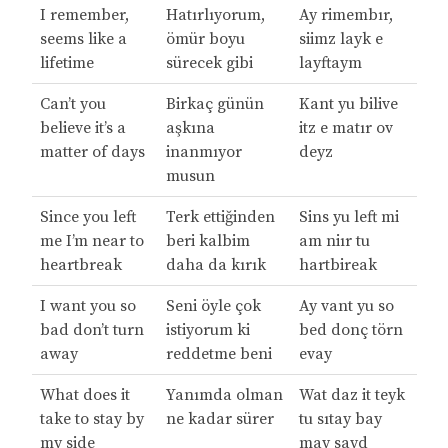
I remember,
Hatırlıyorum,
Ay rimembır,
seems like a
ömür boyu
siimz layk e
lifetime
sürecek gibi
layftaym
Can’t you
Birkaç günün
Kant yu bilive
believe it’s a
aşkına
itz e matır ov
matter of days
inanmıyor
deyz
musun
Since you left
Terk ettiğinden
Sins yu left mi
me I’m near to
beri kalbim
am niır tu
heartbreak
daha da kırık
hartbireak
I want you so
Seni öyle çok
Ay vant yu so
bad don’t turn
istiyorum ki
bed donç törn
away
reddetme beni
evay
What does it
Yanımda olman
Wat daz it teyk
take to stay by
ne kadar sürer
tu sıtay bay
my side
may sayd