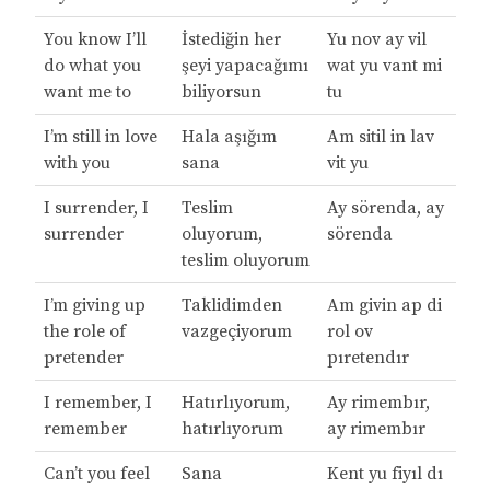
You know I’ll
İstediğin her
Yu nov ay vil
do what you
şeyi yapacağımı
wat yu vant mi
want me to
biliyorsun
tu
I’m still in love
Hala aşığım
Am sitil in lav
with you
sana
vit yu
I surrender, I
Teslim
Ay sörenda, ay
surrender
oluyorum,
sörenda
teslim oluyorum
I’m giving up
Taklidimden
Am givin ap di
the role of
vazgeçiyorum
rol ov
pretender
pıretendır
I remember, I
Hatırlıyorum,
Ay rimembır,
remember
hatırlıyorum
ay rimembır
Can’t you feel
Sana
Kent yu fiyıl dı