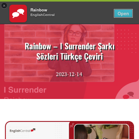
×
Rainbow
TR
Giriş Yap
Open
EnglishCentral
İçeriğe
atla
Rainbow – I Surrender Şarkı
Sözleri Türkçe Çeviri
2023-12-14