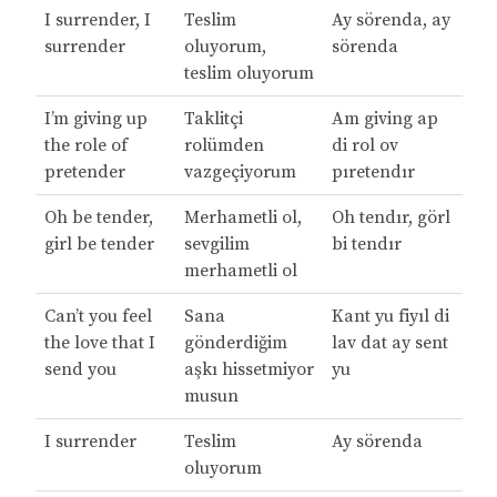
I surrender, I
Teslim
Ay sörenda, ay
surrender
oluyorum,
sörenda
teslim oluyorum
I’m giving up
Taklitçi
Am giving ap
the role of
rolümden
di rol ov
pretender
vazgeçiyorum
pıretendır
Oh be tender,
Merhametli ol,
Oh tendır, görl
girl be tender
sevgilim
bi tendır
merhametli ol
Can’t you feel
Sana
Kant yu fiyıl di
the love that I
gönderdiğim
lav dat ay sent
send you
aşkı hissetmiyor
yu
musun
I surrender
Teslim
Ay sörenda
oluyorum