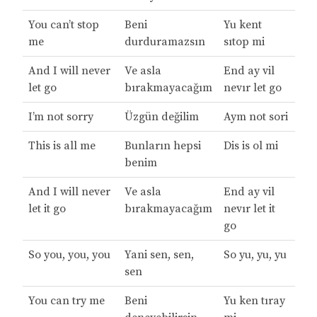
You can’t stop
Beni
Yu kent
me
durduramazsın
sıtop mi
And I will never
Ve asla
End ay vil
let go
bırakmayacağım
nevır let go
I’m not sorry
Üzgün değilim
Aym not sori
This is all me
Bunların hepsi
Dis is ol mi
benim
And I will never
Ve asla
End ay vil
let it go
bırakmayacağım
nevır let it
go
So you, you, you
Yani sen, sen,
So yu, yu, yu
sen
You can try me
Beni
Yu ken tıray