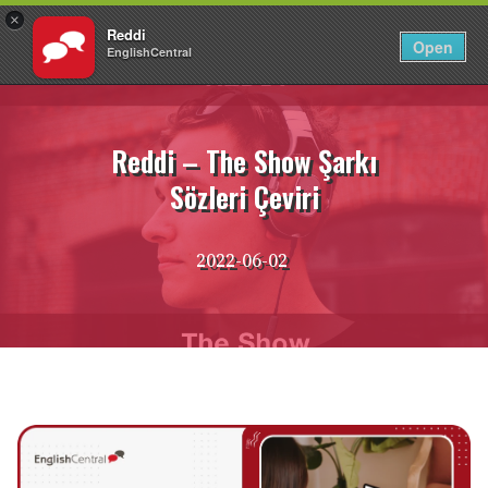
×
Reddi
TR
Giriş Yap
Open
EnglishCentral
İçeriğe
atla
Reddi – The Show Şarkı
Sözleri Çeviri
2022-06-02