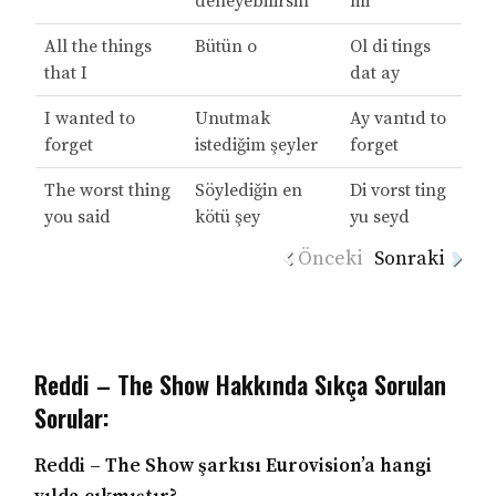
deneyebilirsin
mi
All the things
Bütün o
Ol di tings
that I
dat ay
I wanted to
Unutmak
Ay vantıd to
forget
istediğim şeyler
forget
The worst thing
Söylediğin en
Di vorst ting
you said
kötü şey
yu seyd
Önceki
Sonraki
Reddi – The Show Hakkında Sıkça Sorulan
Sorular:
Reddi – The Show şarkısı Eurovision’a hangi