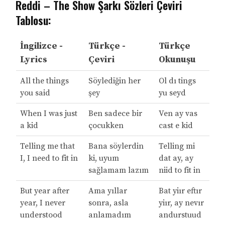
Reddi – The Show Şarkı Sözleri Çeviri
Tablosu:
İngilizce -
Türkçe -
Türkçe
Lyrics
Çeviri
Okunuşu
All the things
Söylediğin her
Ol dı tings
you said
şey
yu seyd
When I was just
Ben sadece bir
Ven ay vas
a kid
çocukken
cast e kid
Telling me that
Bana söylerdin
Telling mi
I, I need to fit in
ki, uyum
dat ay, ay
sağlamam lazım
niid to fit in
But year after
Ama yıllar
Bat yiır eftır
year, I never
sonra, asla
yiır, ay nevır
understood
anlamadım
andurstuud