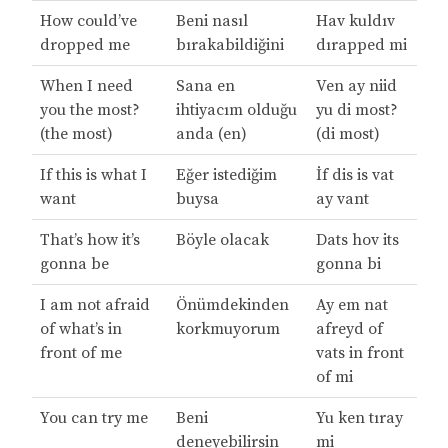
How could’ve
Beni nasıl
Hav kuldıv
dropped me
bırakabildiğini
dırapped mi
When I need
Sana en
Ven ay niid
you the most?
ihtiyacım olduğu
yu di most?
(the most)
anda (en)
(di most)
If this is what I
Eğer istediğim
İf dis is vat
want
buysa
ay vant
That’s how it’s
Böyle olacak
Dats hov its
gonna be
gonna bi
I am not afraid
Önümdekinden
Ay em nat
of what’s in
korkmuyorum
afreyd of
front of me
vats in front
of mi
You can try me
Beni
Yu ken tıray
deneyebilirsin
mi