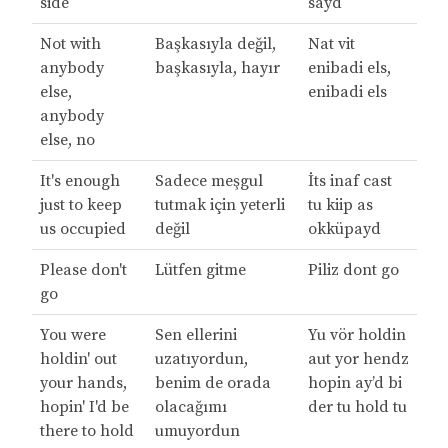
side
sayd
Not with
Başkasıyla değil,
Nat vit
anybody
başkasıyla, hayır
enibadi els,
else,
enibadi els
anybody
else, no
It's enough
Sadece meşgul
İts inaf cast
just to keep
tutmak için yeterli
tu kiip as
us occupied
değil
okküpayd
Please don't
Lütfen gitme
Piliz dont go
go
You were
Sen ellerini
Yu vör holdin
holdin' out
uzatıyordun,
aut yor hendz
your hands,
benim de orada
hopin ay’d bi
hopin' I'd be
olacağımı
der tu hold tu
there to hold
umuyordun