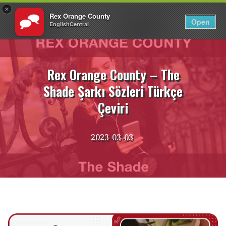
×
Rex Orange County
TR
Giriş Yap
Open
EnglishCentral
İçeriğe
atla
Rex Orange County – The
Shade Şarkı Sözleri Türkçe
Çeviri
2023-03-03