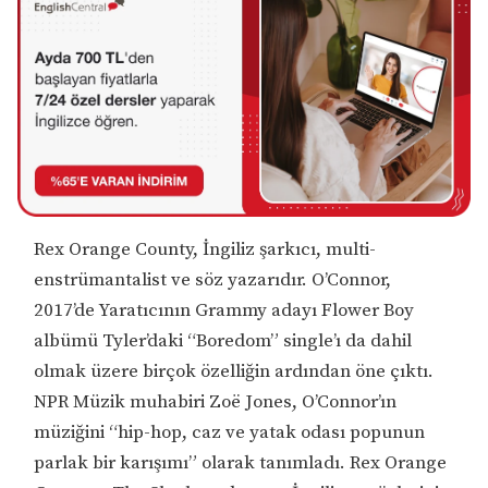
Rex Orange County, İngiliz şarkıcı, multi-
enstrümantalist ve söz yazarıdır. O’Connor,
2017’de Yaratıcının Grammy adayı Flower Boy
albümü Tyler’daki “Boredom” single’ı da dahil
olmak üzere birçok özelliğin ardından öne çıktı.
NPR Müzik muhabiri Zoë Jones, O’Connor’ın
müziğini “hip-hop, caz ve yatak odası popunun
parlak bir karışımı” olarak tanımladı. Rex Orange