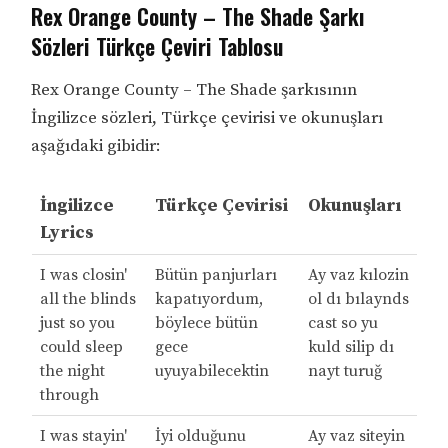
Rex Orange County – The Shade Şarkı
Sözleri Türkçe Çeviri Tablosu
Rex Orange County – The Shade şarkısının
İngilizce sözleri, Türkçe çevirisi ve okunuşları
aşağıdaki gibidir:
İngilizce
Türkçe Çevirisi
Okunuşları
Lyrics
I was closin'
Bütün panjurları
Ay vaz kılozin
all the blinds
kapatıyordum,
ol dı bılaynds
just so you
böylece bütün
cast so yu
could sleep
gece
kuld silip dı
the night
uyuyabilecektin
nayt turuğ
through
I was stayin'
İyi olduğunu
Ay vaz siteyin