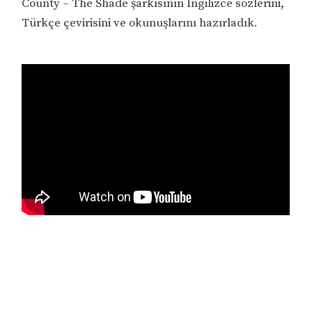
County – The Shade şarkısının İngilizce sözlerini,
Türkçe çevirisini ve okunuşlarını hazırladık.