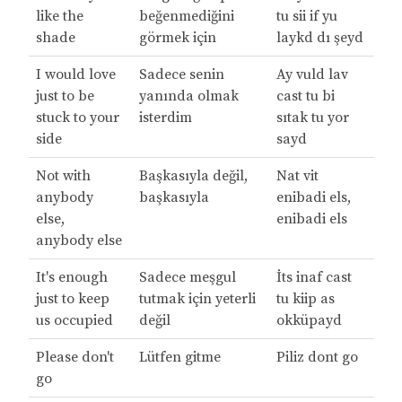
like the
beğenmediğini
tu sii if yu
shade
görmek için
laykd dı şeyd
I would love
Sadece senin
Ay vuld lav
just to be
yanında olmak
cast tu bi
stuck to your
isterdim
sıtak tu yor
side
sayd
Not with
Başkasıyla değil,
Nat vit
anybody
başkasıyla
enibadi els,
else,
enibadi els
anybody else
It's enough
Sadece meşgul
İts inaf cast
just to keep
tutmak için yeterli
tu kiip as
us occupied
değil
okküpayd
Please don't
Lütfen gitme
Piliz dont go
go