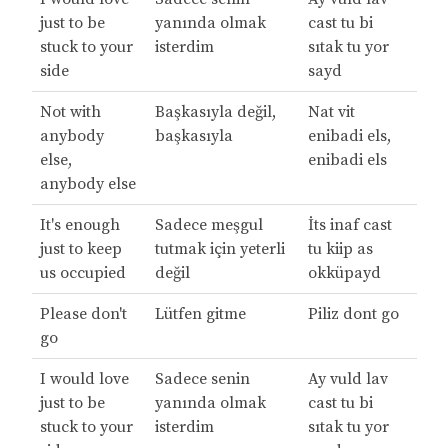
just to be
yanında olmak
cast tu bi
stuck to your
isterdim
sıtak tu yor
side
sayd
Not with
Başkasıyla değil,
Nat vit
anybody
başkasıyla
enibadi els,
else,
enibadi els
anybody else
It's enough
Sadece meşgul
İts inaf cast
just to keep
tutmak için yeterli
tu kiip as
us occupied
değil
okküpayd
Please don't
Lütfen gitme
Piliz dont go
go
I would love
Sadece senin
Ay vuld lav
just to be
yanında olmak
cast tu bi
stuck to your
isterdim
sıtak tu yor