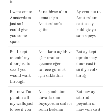
to
I went out to
Sana biraz alan
Ay vent aut to
Amsterdam
açmak için
Amsterdam
just so I
Amsterdam’a
cast so ay
could give
gittim
kuld giv yu
you some
sam sipeys
space
But I kept
Ama kapı açıldı ve
Bat ay kept
openin' my
eğer oradan
opınin may
door just to
geçmez eğer
duur cast tu
see if you
sadece görmek
sii if yu volk
would walk
için sakladım
turuğ
through
But now I'm
Ama şimdi tüm
Bat nav ay
paintin' all
duvarlarımı
sıtartıd
my walls just
boyuyorum sadece
peyintin ol
to see if you
rengi beğenip
may vols cast