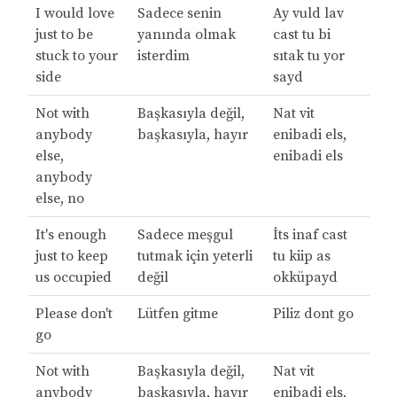
I would love
Sadece senin
Ay vuld lav
just to be
yanında olmak
cast tu bi
stuck to your
isterdim
sıtak tu yor
side
sayd
Not with
Başkasıyla değil,
Nat vit
anybody
başkasıyla, hayır
enibadi els,
else,
enibadi els
anybody
else, no
It's enough
Sadece meşgul
İts inaf cast
just to keep
tutmak için yeterli
tu kiip as
us occupied
değil
okküpayd
Please don't
Lütfen gitme
Piliz dont go
go
Not with
Başkasıyla değil,
Nat vit
anybody
başkasıyla, hayır
enibadi els,