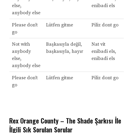
else,
enibadi els
anybody else
Please don't
Lütfen gitme
Piliz dont go
go
Not with
Başkasıyla değil,
Nat vit
anybody
başkasıyla, hayır
enibadi els,
else,
enibadi els
anybody else
Please don't
Lütfen gitme
Piliz dont go
go
Rex Orange County – The Shade Şarkısı İle
İlgili Sık Sorulan Sorular