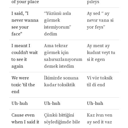
of your place
pıleys
I said, "I
“Yüzünü asla
Ay sed “ ay
never wanna
görmek
nevır vana si
see your
istemiyorum”
yor feys”
face"
dedim
I meant I
Ama tekrar
Ay ment ay
couldn't wait
görmek için
kudınt veyt tu
to see it
sabırsızlanıyorum
si it egen
again
demek istedim
We were
İkimizde sonuna
Vi vör toksik
toxic 'til the
kadar toksiktik
til di end
end
Uh-huh
Uh-huh
Uh-huh
Cause even
Çünkü bittiğini
Kaz ivın ven
when I said it
söylediğimde bile
ay sed it vaz