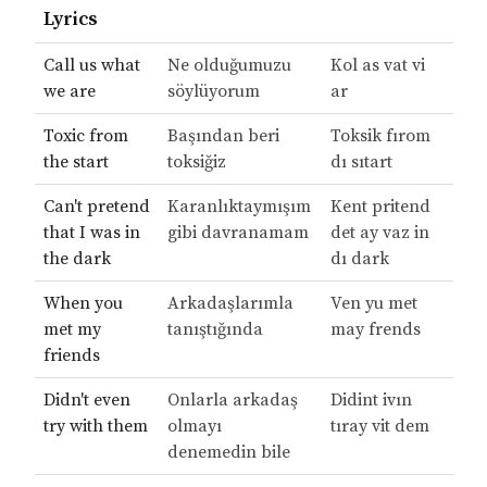
Lyrics
Call us what
Ne olduğumuzu
Kol as vat vi
we are
söylüyorum
ar
Toxic from
Başından beri
Toksik fırom
the start
toksiğiz
dı sıtart
Can't pretend
Karanlıktaymışım
Kent pritend
that I was in
gibi davranamam
det ay vaz in
the dark
dı dark
When you
Arkadaşlarımla
Ven yu met
met my
tanıştığında
may frends
friends
Didn't even
Onlarla arkadaş
Didint ivın
try with them
olmayı
tıray vit dem
denemedin bile