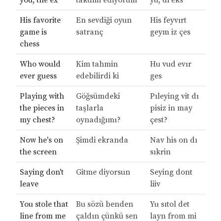
you, the ex
takdim ediyorum
yu, di eks
His favorite
En sevdiği oyun
His feyvırt
game is
satranç
geym iz çes
chess
Who would
Kim tahmin
Hu vud evır
ever guess
edebilirdi ki
ges
Playing with
Göğsümdeki
Pıleying vit dı
the pieces in
taşlarla
pisiz in may
my chest?
oynadığımı?
çest?
Now he's on
Şimdi ekranda
Nav his on dı
the screen
sıkrin
Saying don't
Gitme diyorsun
Seying dont
leave
liiv
You stole that
Bu sözü benden
Yu sıtol det
line from me
çaldın çünkü sen
layn from mi