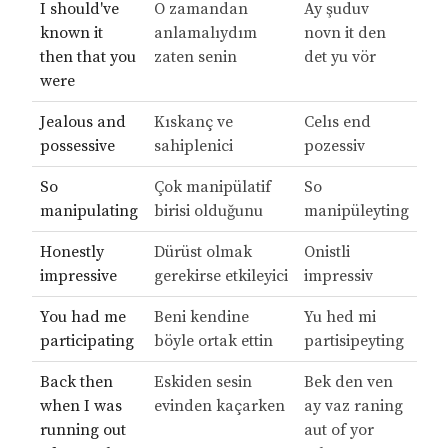
I should've
O zamandan
Ay şuduv
known it
anlamalıydım
novn it den
then that you
zaten senin
det yu vör
were
Jealous and
Kıskanç ve
Celıs end
possessive
sahiplenici
pozessiv
So
Çok manipülatif
So
manipulating
birisi olduğunu
manipüleyting
Honestly
Dürüst olmak
Onistli
impressive
gerekirse etkileyici
impressiv
You had me
Beni kendine
Yu hed mi
participating
böyle ortak ettin
partisipeyting
Back then
Eskiden sesin
Bek den ven
when I was
evinden kaçarken
ay vaz raning
running out
aut of yor