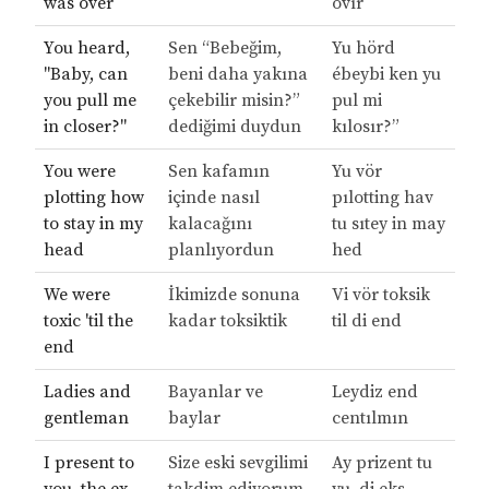
was over
ovır
You heard,
Sen “Bebeğim,
Yu hörd
"Baby, can
beni daha yakına
ébeybi ken yu
you pull me
çekebilir misin?”
pul mi
in closer?"
dediğimi duydun
kılosır?”
You were
Sen kafamın
Yu vör
plotting how
içinde nasıl
pılotting hav
to stay in my
kalacağını
tu sıtey in may
head
planlıyordun
hed
We were
İkimizde sonuna
Vi vör toksik
toxic 'til the
kadar toksiktik
til di end
end
Ladies and
Bayanlar ve
Leydiz end
gentleman
baylar
centılmın
I present to
Size eski sevgilimi
Ay prizent tu