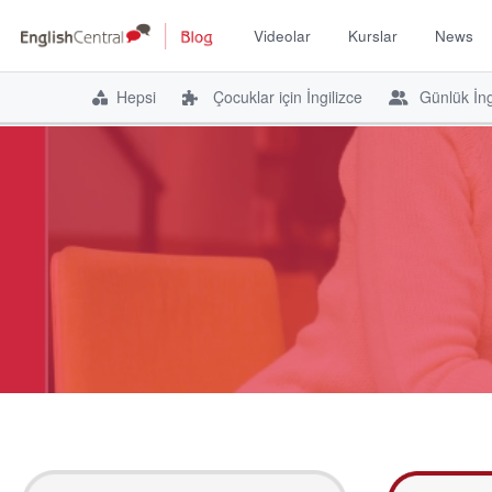
Videolar
Kurslar
News
Hepsi
Çocuklar için İngilizce
Günlük İng
İçeriğe
atla