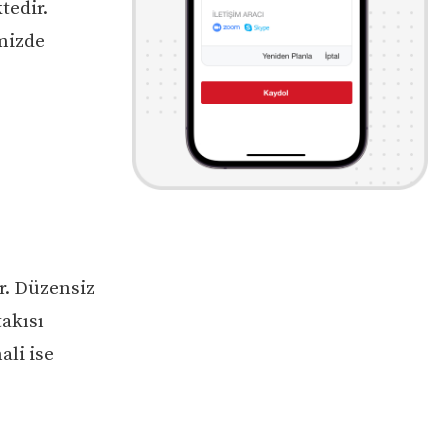
tedir.
imizde
r. Düzensiz
takısı
ali ise