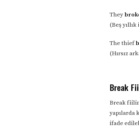
They
brok
(Beş yıllık 
The thief
b
(Hırsız ark
Break Fii
Break fiil
yapılarda k
ifade edileb