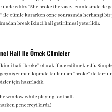
e ifade edilir. “She broke the vase.” cümlesinde de 
e” ile cümle kurarken özne sonrasında herhangi bir
ılmadan break ikinci hali getirilmesi yeterlidir.
nci Hali ile Örnek Cümleler
 ikinci hali “broke” olarak ifade edilmektedir. Simpl
 geçmiş zaman kipinde kullanılan “broke” ile kuru
izler için hazırladık.
the window while playing football.
narken pencereyi kırdı.)