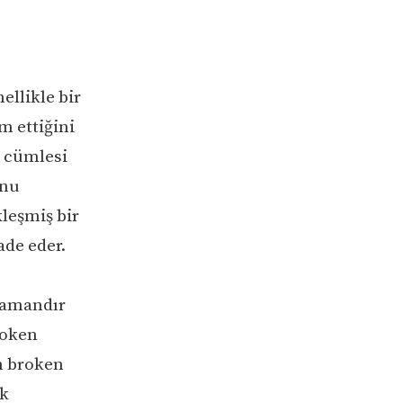
ellikle bir
m ettiğini
” cümlesi
unu
leşmiş bir
ade eder.
 zamandır
roken
en broken
ık