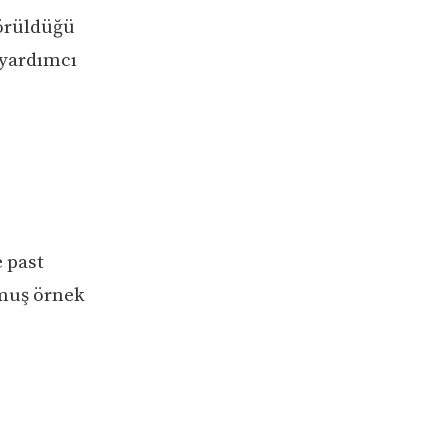
görüldüğü
 yardımcı
e past
lmuş örnek