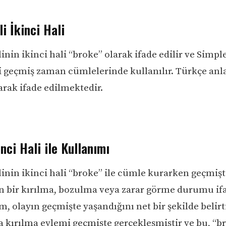
li İkinci Hali
linin ikinci hali “broke” olarak ifade edilir ve Simpl
i geçmiş zaman cümlelerinde kullanılır. Türkçe an
larak ifade edilmektedir.
nci Hali ile Kullanımı
linin ikinci hali “broke” ile cümle kurarken geçmiş
n bir kırılma, bozulma veya zarar görme durumu ifad
, olayın geçmişte yaşandığını net bir şekilde belirt
 kırılma eylemi geçmişte gerçekleşmiştir ve bu, “b