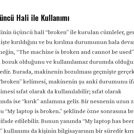
ncü Hali ile Kullanımı
linin üçüncü hali “broken” ile kurulan cümleler, gen
işte kırıldığını ve bu kırılma durumunun hala deva
Örneğin, “The machine is broken and cannot be used
 bozuk olduğunu ve kullanılamaz durumda olduğ
edir. Burada, makinenin bozulması geçmişte gerçek
 “broken” kelimesi, makinenin şu anki durumunu if
mesi sıfat olarak da kullanılabilir; sıfat olarak
ğında ise “kırık” anlamına gelir. Bir nesnenin uzun
ğu “My laptop is broken.” şeklinde özne sonrasına b
k ifade edilebilir. Bunun yanında “My laptop has be
.” kullanımı da kişinin bilgisayarının bir süredir kır