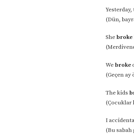
Yesterday,
(Dün, bayr
She
broke
(Merdivend
We
broke
o
(Geçen ay 
The kids
b
(Çocuklar 
I accident
(Bu sabah 