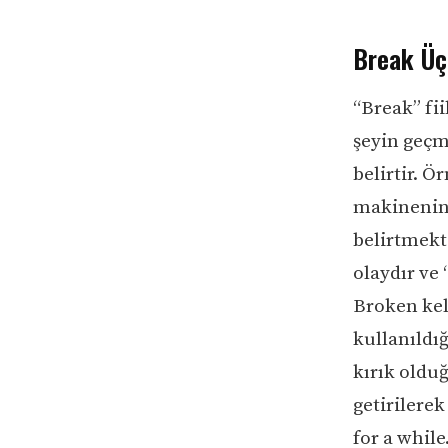
Break Üçü
“Break” fii
şeyin geçm
belirtir. 
makinenin
belirtmekt
olaydır ve
Broken keli
kullanıldı
kırık oldu
getirilere
for a while