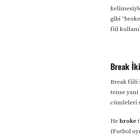
kelimesiyl
gibi “brok
fiil kullan
Break İki
Break fiili
tense yani
cümleleri s
He
broke
(Futbol oy