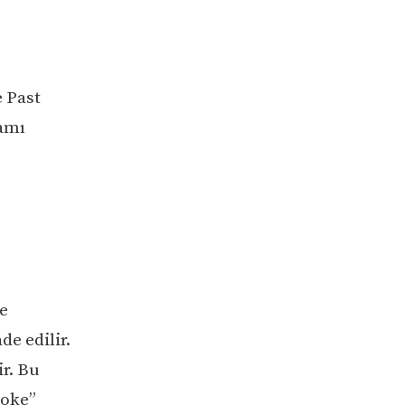
e Past
lamı
te
e edilir.
ir. Bu
roke”