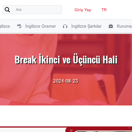
Giriş Yap
TR
ilizce
İngilizce Gramer
İngilizce Şarkılar
Kurumsa
Break İkinci ve Üçüncü Hali
2024-08-25