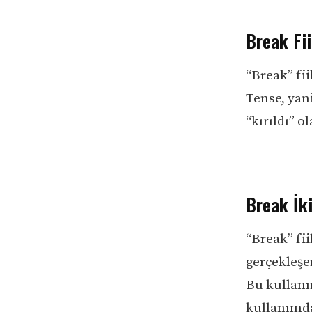
Break Fii
“Break” fii
Tense, yan
“kırıldı” o
Break İki
“Break” fii
gerçekleşe
Bu kullanım
kullanımda