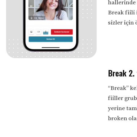
hallerinde
Break fiili
sizler için
Break 2. 
“Break” ke
fiiller gru
yerine tama
broken olar