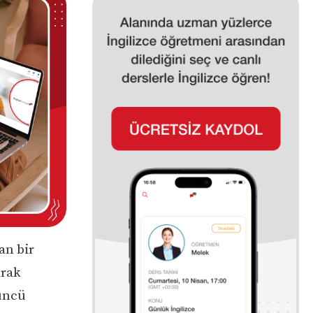
an bir
arak
çüncü