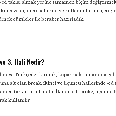
 -ed takısı almak yerine tamamen biçim değiştirmek
 ikinci ve üçüncü hallerini ve kullanımlarını içeriğ
 örnek cümleler ile beraber hazırladık.
ve 3. Hali Nedir?
limesi Türkçede “kırmak, koparmak” anlamına geli
buna ait olan break, ikinci ve üçüncü hallerinde -ed 
men farklı formlar alır. İkinci hali broke, üçüncü h
ak kullanılır.