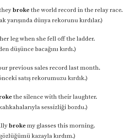
 they
broke
the world record in the relay race.
ak yarışında dünya rekorunu kırdılar.)
her leg when she fell off the ladder.
en düşünce bacağını kırdı.)
ur previous sales record last month.
önceki satış rekorumuzu kırdık.)
roke
the silence with their laughter.
kahkahalarıyla sessizliği bozdu.)
ally
broke
my glasses this morning.
gözlüğümü kazayla kırdım.)