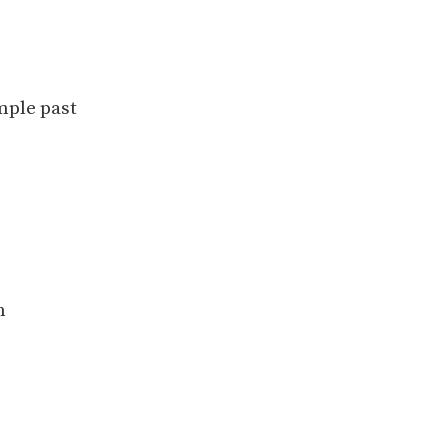
mple past
n