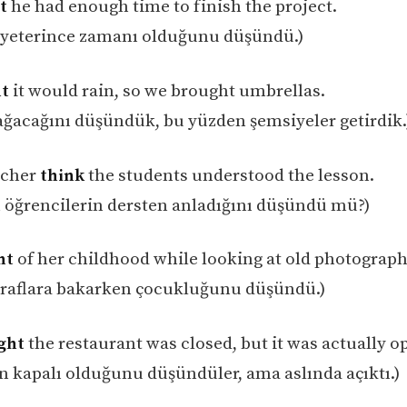
t
he had enough time to finish the project.
n yeterince zamanı olduğunu düşündü.)
t
it would rain, so we brought umbrellas.
ğacağını düşündük, bu yüzden şemsiyeler getirdik.
acher
think
the students understood the lesson.
öğrencilerin dersten anladığını düşündü mü?)
ht
of her childhood while looking at old photograph
ğraflara bakarken çocukluğunu düşündü.)
ght
the restaurant was closed, but it was actually o
n kapalı olduğunu düşündüler, ama aslında açıktı.)