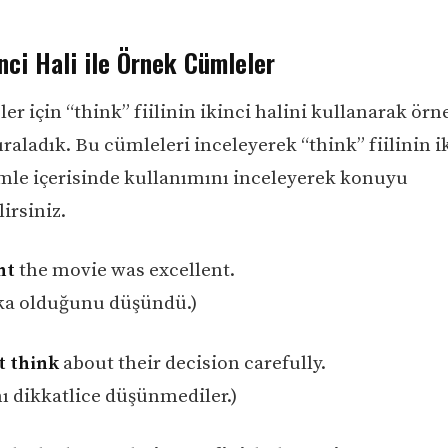
nci Hali ile Örnek Cümleler
ler için “think” fiilinin ikinci halini kullanarak örn
raladık. Bu cümleleri inceleyerek “think” fiilinin i
mle içerisinde kullanımını inceleyerek konuyu
lirsiniz.
ht
the movie was excellent.
ka olduğunu düşündü.)
t think
about their decision carefully.
nı dikkatlice düşünmediler.)