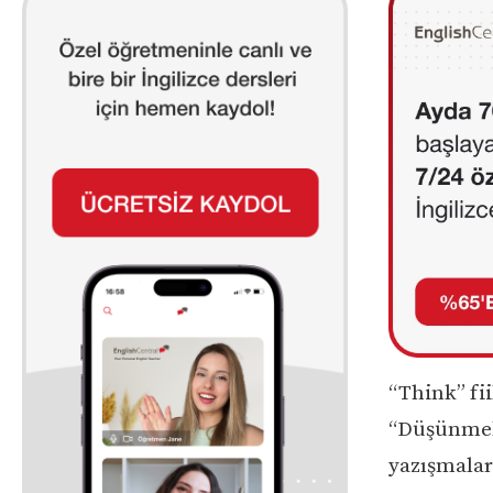
“Think” fii
“Düşünmek
yazışmalar