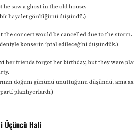
ht
he saw a ghost in the old house.
 bir hayalet gördüğünü düşündü.)
t
the concert would be cancelled due to the storm.
edeniyle konserin iptal edileceğini düşündük.)
ht
her friends forgot her birthday, but they were pl
rty.
arının doğum gününü unuttuğunu düşündü, ama as
 parti planlıyorlardı.)
li Üçüncü Hali