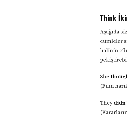
Think İki
Aşağıda siz
cümleler sı
halinin cü
pekiştirebi
She
thoug
(Film hari
They
didn’
(Kararları