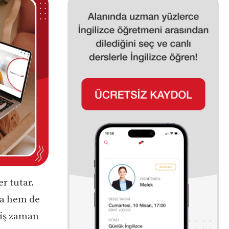
r tutar.
da hem de
miş zaman