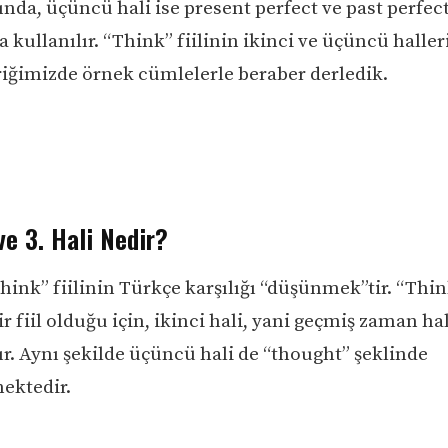
nda, üçüncü hali ise present perfect ve past perfect
kullanılır. “Think” fiilinin ikinci ve üçüncü halleri
eriğimizde örnek cümlelerle beraber derledik.
ve 3. Hali Nedir?
think” fiilinin Türkçe karşılığı “düşünmek”tir. “Think
r fiil olduğu için, ikinci hali, yani geçmiş zaman hal
ır. Aynı şekilde üçüncü hali de “thought” şeklinde
ektedir.