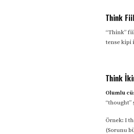
Think Fii
“Think” fii
tense kipi 
Think İki
Olumlu cü
“thought” 
Örnek: I t
(Sorunu b