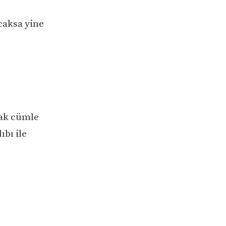
caksa yine
rak cümle
ıbı ile