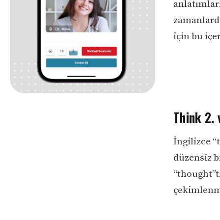
anlatımları
zamanlarda 
için bu iç
Think 2. 
İngilizce “
düzensiz bi
“thought”t
çekimlenm