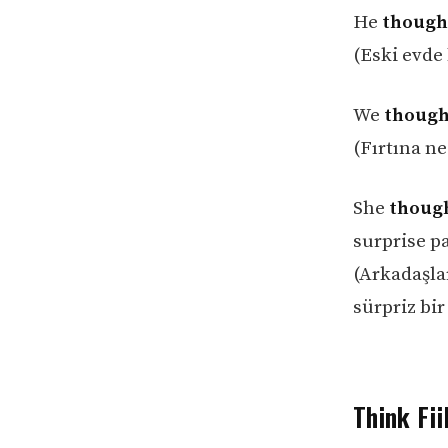
He
thoug
(Eski evde
We
though
(Fırtına n
She
thoug
surprise pa
(Arkadaşl
sürpriz bir
Think Fii