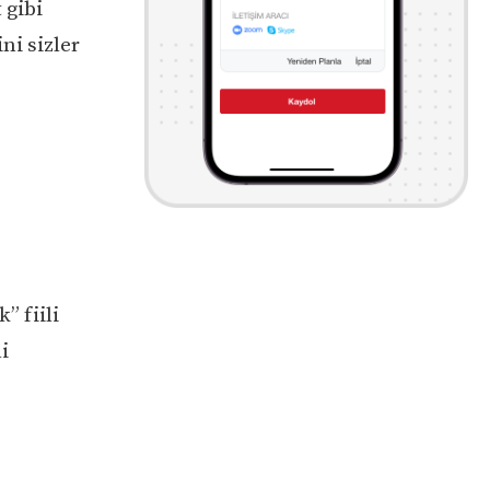
 gibi
ni sizler
” fiili
i