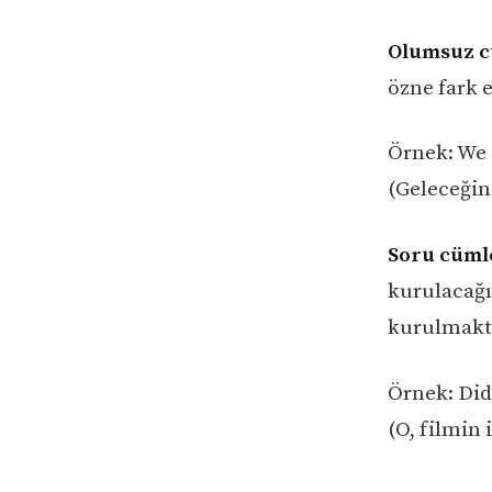
Olumsuz c
özne fark e
Örnek: We 
(Geleceğin
Soru cümle
kurulacağın
kurulmakta
Örnek: Did
(O, filmin