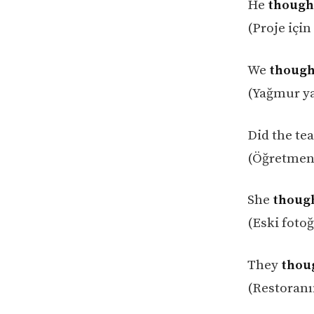
He
though
(Proje içi
We
though
(Yağmur ya
Did the te
(Öğretmen 
She
thoug
(Eski foto
They
thou
(Restoranı