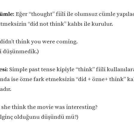
ümle:
Eğer “thought” fiili ile olumsuz cümle yapıla
tmeksizin “did not think” kalıbı ile kurulur.
didn’t think you were coming.
i düşünmedik.)
si:
Simple past tense kipiyle “think” fiili kullanıla
da ise özne fark etmeksizin “did + özne+ think” kal
dır.
 she think the movie was interesting?
 ilginç olduğunu düşündü mü?)