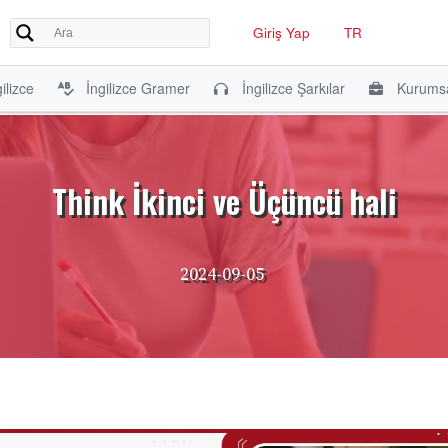
Giriş Yap
TR
ilizce
İngilizce Gramer
İngilizce Şarkılar
Kurumsa
Think İkinci ve Üçüncü hali
2024-09-05