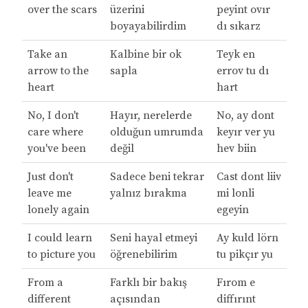
over the scars
üzerini
peyint ovır
boyayabilirdim
dı sıkarz
Take an
Kalbine bir ok
Teyk en
arrow to the
sapla
errov tu dı
heart
hart
No, I don't
Hayır, nerelerde
No, ay dont
care where
olduğun umrumda
keyır ver yu
you've been
değil
hev biin
Just don't
Sadece beni tekrar
Cast dont liiv
leave me
yalnız bırakma
mi lonli
lonely again
egeyin
I could learn
Seni hayal etmeyi
Ay kuld lörn
to picture you
öğrenebilirim
tu pikçır yu
From a
Farklı bir bakış
Fırom e
different
açısından
diffırınt