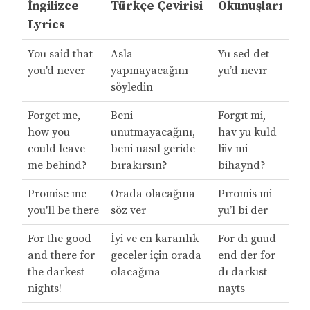
İngilizce
Türkçe Çevirisi
Okunuşları
Lyrics
You said that
Asla
Yu sed det
you'd never
yapmayacağını
yu’d nevır
söyledin
Forget me,
Beni
Forgıt mi,
how you
unutmayacağını,
hav yu kuld
could leave
beni nasıl geride
liiv mi
me behind?
bırakırsın?
bihaynd?
Promise me
Orada olacağına
Pıromis mi
you'll be there
söz ver
yu’l bi der
For the good
İyi ve en karanlık
For dı guud
and there for
geceler için orada
end der for
the darkest
olacağına
dı darkıst
nights!
nayts