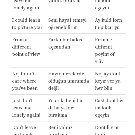
leave me
yalnız bırakma
mi lonli
lonely again
egeyin
I could learn
Seni hayal etmeyi
Ay kuld lörn
to picture you
öğrenebilirim
tu pikçır yu
From a
Farklı bir bakış
Fırom e
different
açısından
diffırınt
point of view
poyint of
viüv
No, I don't
Hayır, nerelerde
No, ay dont
care where
olduğun umrumda
keyır ver yu
you've been
değil
hev biin
Just don't
Yeter ki beni bir
Cast dont liiv
leave me
daha yalnız
mi lonli
lonely again!
bırakma
egeyin
Don't leave
Beni yalnız
Dont liiv mi
me lonely
bırakma
lonli