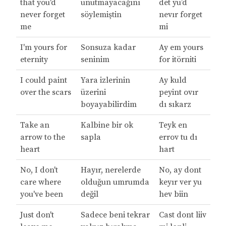
that you'd
unutmayacağını
det yu’d
never forget
söylemiştin
nevır forget
me
mi
I'm yours for
Sonsuza kadar
Ay em yours
eternity
seninim
for itörniti
I could paint
Yara izlerinin
Ay kuld
over the scars
üzerini
peyint ovır
boyayabilirdim
dı sıkarz
Take an
Kalbine bir ok
Teyk en
arrow to the
sapla
errov tu dı
heart
hart
No, I don't
Hayır, nerelerde
No, ay dont
care where
olduğun umrumda
keyır ver yu
you've been
değil
hev biin
Just don't
Sadece beni tekrar
Cast dont liiv