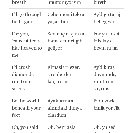
breath
unutturuyorsun
bireth
I'd go through
Cehennemi tekrar
Ay’d go turuğ
hell again
yaşardım
hel egeyin
For you,
Senin için, çünkü
For yu koz it
'cause it feels
bana cennet gibi
fiils layk
like heaven to
geliyor
hevın tu mi
me
I'd crush
Elmasları ezer,
Ay’d kıraş
diamonds,
sirenlerden
daymınds,
run from
kaçardım
ran fırom
sirens
sayrıns
Be the world
Ayaklarının
Bi dı vörld
beneath your
altındaki dünya
biniit yor fiit
feet
olurdum
Oh, you said
Oh, beni asla
Oh, yu sed