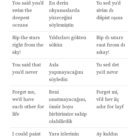
You said you'd
En derin
Yu sed yu’d
swim the
okyanuslarda
sivim dı
deepest
yüzeceğini
diipist oşıns
oceans
söylemiştin
Rip the stars
Yıldızları gökten
Rip dı sıtarz
right from the
sökün
raut fırom dı
sky!
sıkay!
You said that
Asla
Yu sed det
you'd never
yapmayacağını
yu’d nevır
söyledin
Forget me,
Beni
Forget mi,
we'd have
unutmayacağını,
vi’d hev iiç
each other for
ömür boyu
adır for layf
life
birbirimize sahip
olabilirdik
I could paint
Yara izlerinin
Ay kuldın