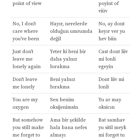
point of view
poyint of
viüv
No, I don't
Hayır, nerelerde
No, ay dont
care where
olduğun umrumda
keyır ver yu
you've been
değil
hev biin
Just don't
Yeter ki beni bir
Cast dont liiv
leave me
daha yalnız
mi lonli
lonely again
bırakma
egeyin
Don't leave
Beni yalnız
Dont liiv mi
me lonely
bırakma
lonli
You are my
Sen benim
Yu ar may
oxygen
oksijenimsin
oksicın
But somehow
Ama bir şekilde
Bat samhav
you still make
hala bana nefes
yu sitil meyk
me forget to
almayı
mi forget tu