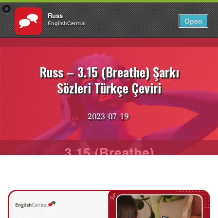
×
Russ
TR
Giriş Yap
Open
EnglishCentral
İçeriğe
atla
Russ – 3.15 (Breathe) Şarkı
Sözleri Türkçe Çeviri
2023-07-19