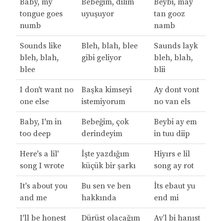
Baby, my
Bebeğim, dilim
Beybi, may
tongue goes
uyuşuyor
tan gooz
numb
namb
Sounds like
Bleh, blah, blee
Saunds layk
bleh, blah,
gibi geliyor
bleh, blah,
blee
blii
I don't want no
Başka kimseyi
Ay dont vont
one else
istemiyorum
no van els
Baby, I'm in
Bebeğim, çok
Beybi ay em
too deep
derindeyim
in tuu diip
Here's a lil'
İşte yazdığım
Hiyırs e lil
song I wrote
küçük bir şarkı
song ay rot
It's about you
Bu sen ve ben
İts ebaut yu
and me
hakkında
end mi
I'll be honest
Dürüst olacağım
Ay’l bi hanıst