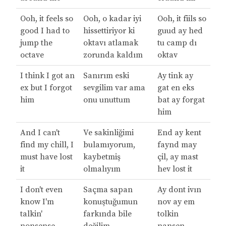
Ooh, it feels so
Ooh, o kadar iyi
Ooh, it fiils so
good I had to
hissettiriyor ki
guud ay hed
jump the
oktavı atlamak
tu camp dı
octave
zorunda kaldım
oktav
I think I got an
Sanırım eski
Ay tink ay
ex but I forgot
sevgilim var ama
gat en eks
him
onu unuttum
bat ay forgat
him
And I can't
Ve sakinliğimi
End ay kent
find my chill, I
bulamıyorum,
faynd may
must have lost
kaybetmiş
çil, ay mast
it
olmalıyım
hev lost it
I don't even
Saçma sapan
Ay dont ivın
know I'm
konuştuğumun
nov ay em
talkin'
farkında bile
tolkin