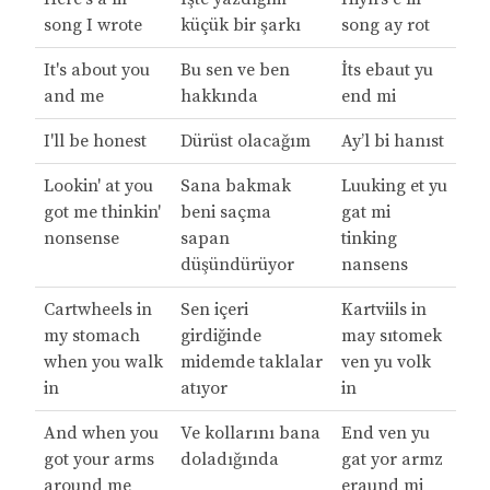
song I wrote
küçük bir şarkı
song ay rot
It's about you
Bu sen ve ben
İts ebaut yu
and me
hakkında
end mi
I'll be honest
Dürüst olacağım
Ay’l bi hanıst
Lookin' at you
Sana bakmak
Luuking et yu
got me thinkin'
beni saçma
gat mi
nonsense
sapan
tinking
düşündürüyor
nansens
Cartwheels in
Sen içeri
Kartviils in
my stomach
girdiğinde
may sıtomek
when you walk
midemde taklalar
ven yu volk
in
atıyor
in
And when you
Ve kollarını bana
End ven yu
got your arms
doladığında
gat yor armz
around me
eraund mi