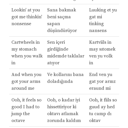
Lookin' at you
Sana bakmak
Luuking et yu
got me thinkin'
beni saçma
gat mi
nonsense
sapan
tinking
düşündürüyor
nansens
Cartwheels in
Sen içeri
Kartviils in
my stomach
girdiğinde
may sıtomek
when you walk
midemde taklalar
ven yu volk
in
atıyor
in
And when you
Ve kollarını bana
End ven yu
got your arms
doladığında
gat yor armz
around me
eraund mi
Ooh, it feels so
Ooh, o kadar iyi
Ooh, it fiils so
good I had to
hissettiriyor ki
guud ay hed
jump the
oktavı atlamak
tu camp dı
octave
zorunda kaldım
oktav