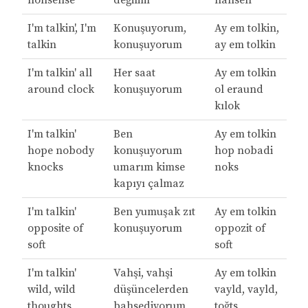
nonsense
değilim
nansen
I'm talkin', I'm
Konuşuyorum,
Ay em tolkin,
talkin
konuşuyorum
ay em tolkin
I'm talkin' all
Her saat
Ay em tolkin
around clock
konuşuyorum
ol eraund
kılok
I'm talkin'
Ben
Ay em tolkin
hope nobody
konuşuyorum
hop nobadi
knocks
umarım kimse
noks
kapıyı çalmaz
I'm talkin'
Ben yumuşak zıt
Ay em tolkin
opposite of
konuşuyorum
oppozit of
soft
soft
I'm talkin'
Vahşi, vahşi
Ay em tolkin
wild, wild
düşüncelerden
vayld, vayld,
thoughts
bahsediyorum
toğts