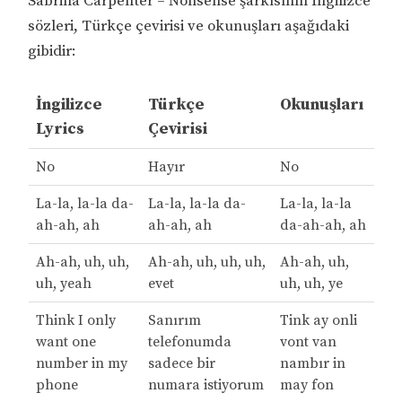
Sabrina Carpenter – Nonsense şarkısının İngilizce
sözleri, Türkçe çevirisi ve okunuşları aşağıdaki
gibidir:
İngilizce
Türkçe
Okunuşları
Lyrics
Çevirisi
No
Hayır
No
La-la, la-la da-
La-la, la-la da-
La-la, la-la
ah-ah, ah
ah-ah, ah
da-ah-ah, ah
Ah-ah, uh, uh,
Ah-ah, uh, uh, uh,
Ah-ah, uh,
uh, yeah
evet
uh, uh, ye
Think I only
Sanırım
Tink ay onli
want one
telefonumda
vont van
number in my
sadece bir
nambır in
phone
numara istiyorum
may fon