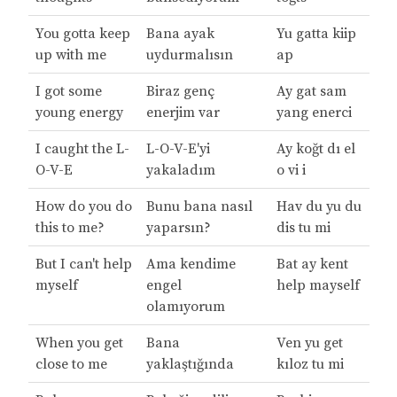
You gotta keep
Bana ayak
Yu gatta kiip
up with me
uydurmalısın
ap
I got some
Biraz genç
Ay gat sam
young energy
enerjim var
yang enerci
I caught the L-
L-O-V-E'yi
Ay koğt dı el
O-V-E
yakaladım
o vi i
How do you do
Bunu bana nasıl
Hav du yu du
this to me?
yaparsın?
dis tu mi
But I can't help
Ama kendime
Bat ay kent
myself
engel
help mayself
olamıyorum
When you get
Bana
Ven yu get
close to me
yaklaştığında
kıloz tu mi