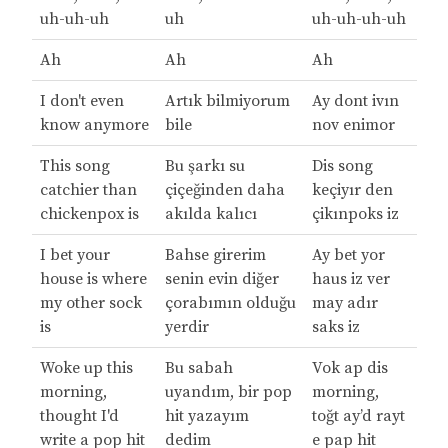
uh-uh-uh
uh
uh-uh-uh-uh
Ah
Ah
Ah
I don't even
Artık bilmiyorum
Ay dont ivın
know anymore
bile
nov enimor
This song
Bu şarkı su
Dis song
catchier than
çiçeğinden daha
keçiyır den
chickenpox is
akılda kalıcı
çikınpoks iz
I bet your
Bahse girerim
Ay bet yor
house is where
senin evin diğer
haus iz ver
my other sock
çorabımın olduğu
may adır
is
yerdir
saks iz
Woke up this
Bu sabah
Vok ap dis
morning,
uyandım, bir pop
morning,
thought I'd
hit yazayım
toğt ay’d rayt
write a pop hit
dedim
e pap hit