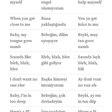
myself
engel
help mayself
olamıyorum
When you get
Bana
Ven yu get
close to me
yaklaştığında
kıloz tu mu
Baby, my
Bebeğim, dilim
Beybi, may
tongue goes
uyuşuyor
tan gooz
numb
namb
Sounds like
Bleh, blah, blee
Saunds layk
bleh, blah,
gibi geliyor
bleh, blah,
blee
blii
I don't want no
Başka kimseyi
Ay dont vont
one else
istemiyorum
no van els
Baby, I'm in
Bebeğim, çok
Beybi, ay em
too deep
derindeyim
in tuu diip
Here's a lil'
İşte yazdığım
Hiyırs e lil