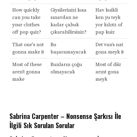
How quickly
Giysilerinizi kısa
Hav kuikli
can you take
sınavdan ne
ken yu teyk
your clothes
kadar çabuk
yor kılotz of
off pop quiz?
çıkarabilirsiniz?
pap kuiz
That one's not
Bu
Det van’s nat
gonna make it
başaramayacak
gona meyk it
Most of these
Bunların çoğu
Most of diiz
aren't gonna
olmayacak
arınt gona
make
meyk
Sabrina Carpenter – Nonsense Şarkısı İle
İlgili Sık Sorulan Sorular