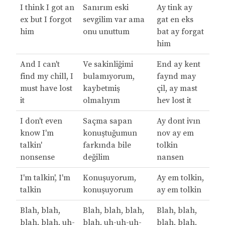
I think I got an
Sanırım eski
Ay tink ay
ex but I forgot
sevgilim var ama
gat en eks
him
onu unuttum
bat ay forgat
him
And I can't
Ve sakinliğimi
End ay kent
find my chill, I
bulamıyorum,
faynd may
must have lost
kaybetmiş
çil, ay mast
it
olmalıyım
hev lost it
I don't even
Saçma sapan
Ay dont ivın
know I'm
konuştuğumun
nov ay em
talkin'
farkında bile
tolkin
nonsense
değilim
nansen
I'm talkin', I'm
Konuşuyorum,
Ay em tolkin,
talkin
konuşuyorum
ay em tolkin
Blah, blah,
Blah, blah, blah,
Blah, blah,
blah, blah, uh-
blah, uh-uh-uh-
blah, blah,