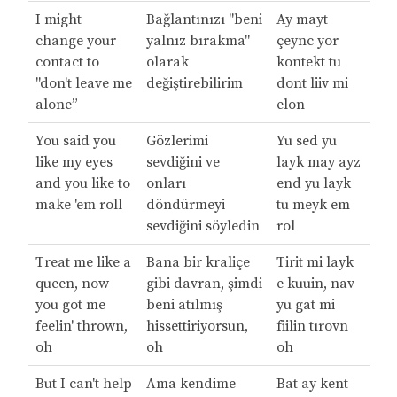
I might
Bağlantınızı "beni
Ay mayt
change your
yalnız bırakma"
çeync yor
contact to
olarak
kontekt tu
"don't leave me
değiştirebilirim
dont liiv mi
alone”
elon
You said you
Gözlerimi
Yu sed yu
like my eyes
sevdiğini ve
layk may ayz
and you like to
onları
end yu layk
make 'em roll
döndürmeyi
tu meyk em
sevdiğini söyledin
rol
Treat me like a
Bana bir kraliçe
Tirit mi layk
queen, now
gibi davran, şimdi
e kuuin, nav
you got me
beni atılmış
yu gat mi
feelin' thrown,
hissettiriyorsun,
fiilin tırovn
oh
oh
oh
But I can't help
Ama kendime
Bat ay kent