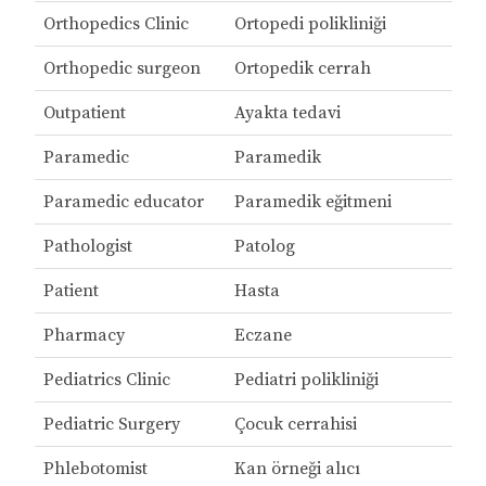
Orthopedics Clinic
Ortopedi polikliniği
Orthopedic surgeon
Ortopedik cerrah
Outpatient
Ayakta tedavi
Paramedic
Paramedik
Paramedic educator
Paramedik eğitmeni
Pathologist
Patolog
Patient
Hasta
Pharmacy
Eczane
Pediatrics Clinic
Pediatri polikliniği
Pediatric Surgery
Çocuk cerrahisi
Phlebotomist
Kan örneği alıcı