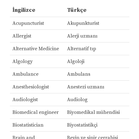
İngilizce
Türkçe
Acupuncturist
Akupunkturist
Allergist
Alerji uzmanı
Alternative Medicine
Alternatif tıp
Algology
Algoloji
Ambulance
Ambulans
Anesthesiologist
Anestezi uzmanı
Audiologist
Audiolog
Biomedical engineer
Biyomedikal mühendisi
Biostatistician
Biyostatistikçi
Brain and
Beyin ve sinir cerrahisi