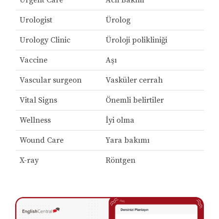
Urgent Care
Acil Bakım
Urologist
Ürolog
Urology Clinic
Üroloji polikliniği
Vaccine
Aşı
Vascular surgeon
Vasküler cerrah
Vital Signs
Önemli belirtiler
Wellness
İyi olma
Wound Care
Yara bakımı
X-ray
Röntgen