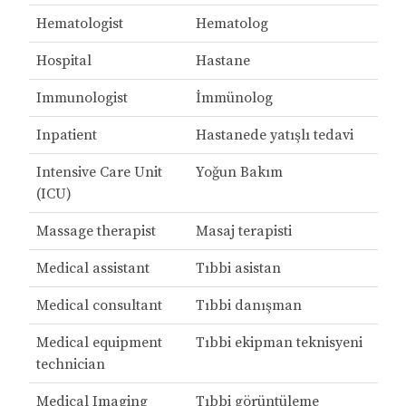
Hematologist
Hematolog
Hospital
Hastane
Immunologist
İmmünolog
Inpatient
Hastanede yatışlı tedavi
Intensive Care Unit
Yoğun Bakım
(ICU)
Massage therapist
Masaj terapisti
Medical assistant
Tıbbi asistan
Medical consultant
Tıbbi danışman
Medical equipment
Tıbbi ekipman teknisyeni
technician
Medical Imaging
Tıbbi görüntüleme