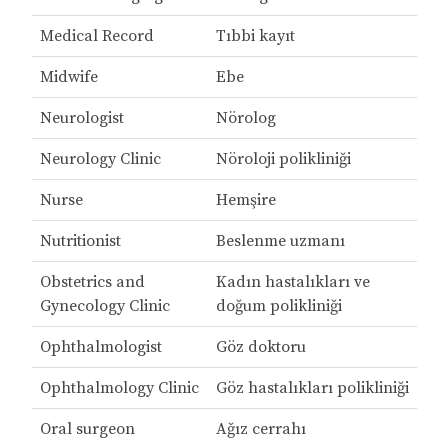
Medical Record
Tıbbi kayıt
Midwife
Ebe
Neurologist
Nörolog
Neurology Clinic
Nöroloji polikliniği
Nurse
Hemşire
Nutritionist
Beslenme uzmanı
Obstetrics and
Kadın hastalıkları ve
Gynecology Clinic
doğum polikliniği
Ophthalmologist
Göz doktoru
Ophthalmology Clinic
Göz hastalıkları polikliniği
Oral surgeon
Ağız cerrahı