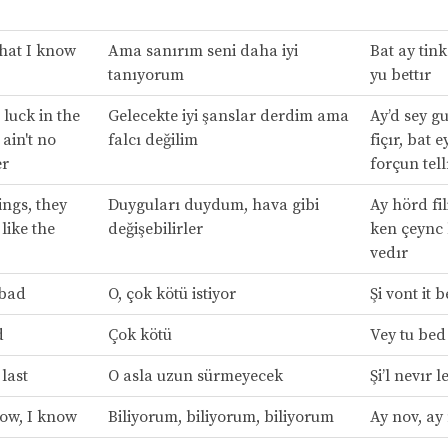
that I know
Ama sanırım seni daha iyi
Bat ay tink
tanıyorum
yu bettır
 luck in the
Gelecekte iyi şanslar derdim ama
Ay’d sey gu
 ain't no
falcı değilim
fiçır, bat e
er
forçun tell
ings, they
Duyguları duydum, hava gibi
Ay hörd fil
like the
değişebilirler
ken çeync 
vedır
 bad
O, çok kötü istiyor
Şi vont it 
d
Çok kötü
Vey tu bed
 last
O asla uzun sürmeyecek
Şi’l nevır l
now, I know
Biliyorum, biliyorum, biliyorum
Ay nov, ay