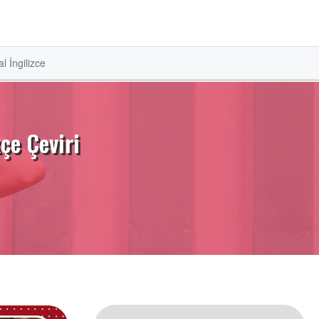
l İngilizce
çe Çeviri