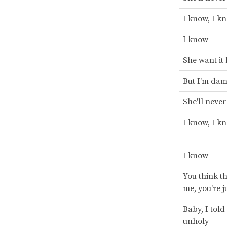
I know, I k
I know
She want it
But I'm da
She'll never
I know, I k
I know
You think th
me, you're j
Baby, I told
unholy