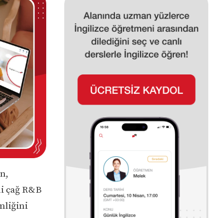
n,
eni çağ R&B
mliğini