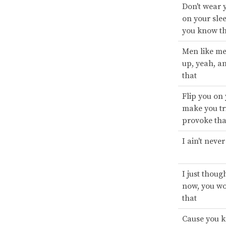
Don't wear 
on your sle
you know t
Men like me 
up, yeah, a
that
Flip you on
make you tr
provoke tha
I ain't neve
I just thoug
now, you w
that
Cause you 