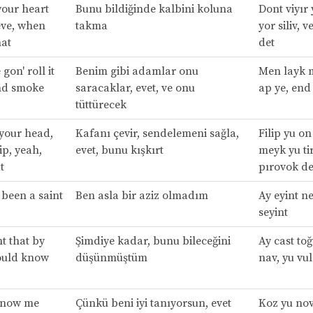
your heart
Bunu bildiğinde kalbini koluna
Dont viyır
eve, when
takma
yor siliv, 
hat
det
gon' roll it
Benim gibi adamlar onu
Men layk m
nd smoke
saracaklar, evet, ve onu
ap ye, end
tüttürecek
 your head,
Kafanı çevir, sendelemeni sağla,
Filip yu on
ip, yeah,
evet, bunu kışkırt
meyk yu tir
t
pırovok de
r been a saint
Ben asla bir aziz olmadım
Ay eyint ne
seyint
ht that by
Şimdiye kadar, bunu bileceğini
Ay cast toğ
ould know
düşünmüştüm
nav, yu vu
know me
Çünkü beni iyi tanıyorsun, evet
Koz yu nov