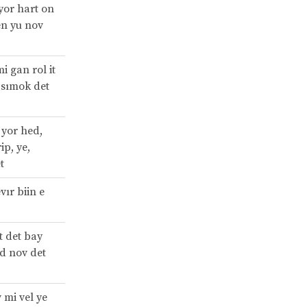
 yor hart on
ven yu nov
i gan rol it
 sımok det
 yor hed,
ip, ye,
t
vır biin e
t det bay
ld nov det
 mi vel ye