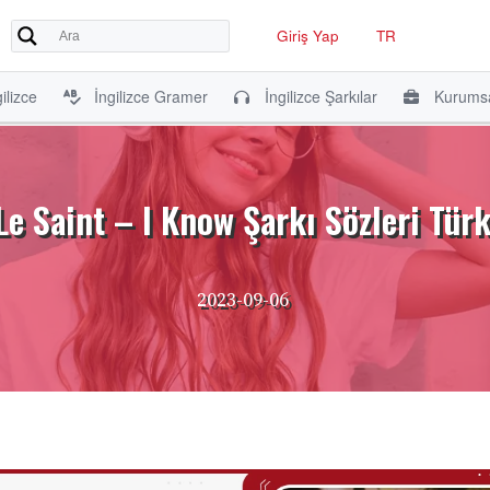
Giriş Yap
TR
ilizce
İngilizce Gramer
İngilizce Şarkılar
Kurumsa
Le Saint – I Know Şarkı Sözleri Türk
2023-09-06