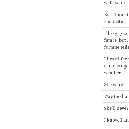
well, yeah
But I think 
you better
I'd say good
future, but I
fortune tell
I heard feel
can change 
weather
She want it
Way too ba
She'll never
I know, I k