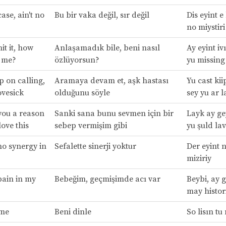
case, ain't no
Bu bir vaka değil, sır değil
Dis eyint e
no miystiri
hit it, how
Anlaşamadık bile, beni nasıl
Ay eyint ivı
g me?
özlüyorsun?
yu missing
p on calling,
Aramaya devam et, aşk hastası
Yu cast kii
ovesick
olduğunu söyle
sey yu ar l
 you a reason
Sanki sana bunu sevmen için bir
Layk ay ge
ove this
sebep vermişim gibi
yu şuld lav
no synergy in
Sefalette sinerji yoktur
Der eyint n
miziriy
pain in my
Bebeğim, geçmişimde acı var
Beybi, ay g
may histor
 me
Beni dinle
So lisın tu