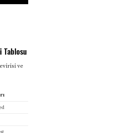
i Tablosu
evirisi ve
rı
bed
est