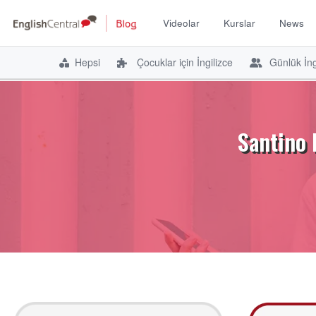
Videolar
Kurslar
News
Hepsi
Çocuklar için İngilizce
Günlük İng
İçeriğe
atla
Santino 