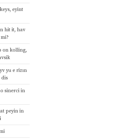
 keys, eyint
n hit it, hav
 mi?
p on kolling,
avsik
yv yu e rizın
 dis
o sinerci in
at peyin in
i
 mi