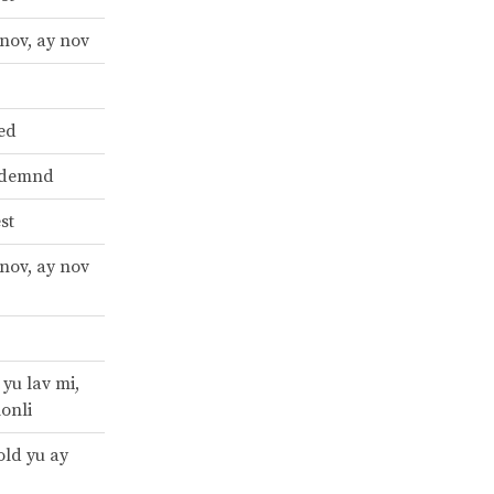
 nov, ay nov
bed
 demnd
est
 nov, ay nov
 yu lav mi,
lonli
old yu ay