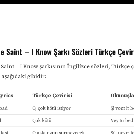
e Saint – I Know Şarkı Sözleri Türkçe Çevir
Saint – I Know şarkısının İngilizce sözleri, Türkçe ç
aşağıdaki gibidir:
Lyrics
Türkçe Çevirisi
Okunuşla
 bad
O, çok kötü istiyor
Şi vont it 
d
Çok kötü
Vey tu bed
 last
O asla uzun sürmeyecek
Şi’l nevır l