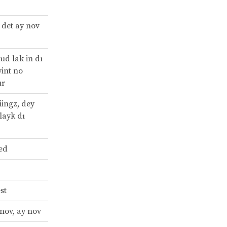
 det ay nov
ud lak in dı
yint no
ır
iingz, dey
layk dı
bed
est
 nov, ay nov