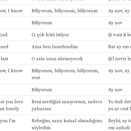
now, I know
Biliyorum, biliyorum, biliyorum
Ay nov, ay
Biliyorum
Ay nov
 bad
O, çok kötü istiyor
Şi vont it 
mned
Ama ben lanetlendim
Bat ay em
 last
O asla uzun sürmeyecek
Şi’l nevır l
now, I know
Biliyorum, biliyorum, biliyorum,
Ay nov, ay
evet
Biliyorum
Ay nov
at you love
Beni sevdiğini sanıyorsun, sadece
Yu tink det
ust lonely
yalnızsın
yu ar cast 
 you I'm
Bebeğim, sana kutsal olmadığımı
Beybi, ay t
söyledim
em anholi