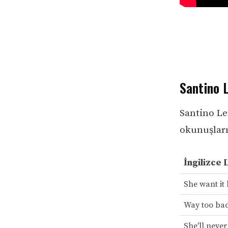
Santino L
Santino Le 
okunuşları 
İngilizce 
She want it
Way too ba
She'll never