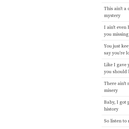
This ain't a 
mystery
I ain't even 
you missin
You just kee
say you're l
Like I gave
you should l
There ain't 
misery
Baby, I got 
history
So listen to