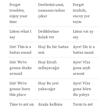
Forget
Dertlerini unut,
Forget
troubles,
zamanın tadını
tırabılz,
enjoy your
çıkar
encoy yor
time
taym
Listen what I
Dediklerime
Listın vat ay
say
kulak ver
sey
Irie! This is a
Hoş! Bu bir Sattas
Ayre! Diz iz a
Sattas sound
sesi
Sattas saunt
Irie! We're
Hoş! Etrafı
Ayre! Vi’ar
gonna shake
sallayacağız
gona şeyk
around
araunt
Irie! We're
Hoş! Bu yeri
Ayre! Vi’ar
gonna burn
yakacağız
gona börn
this place
diz pıleyz
Time to get up
Ayağa kalkma
Taym tu get