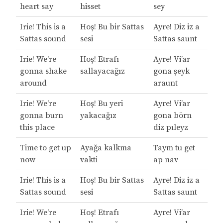
heart say
hisset
sey
Irie! This is a
Hoş! Bu bir Sattas
Ayre! Diz iz a
Sattas sound
sesi
Sattas saunt
Irie! We're
Hoş! Etrafı
Ayre! Vi’ar
gonna shake
sallayacağız
gona şeyk
around
araunt
Irie! We're
Hoş! Bu yeri
Ayre! Vi’ar
gonna burn
yakacağız
gona börn
this place
diz pıleyz
Time to get up
Ayağa kalkma
Taym tu get
now
vakti
ap nav
Irie! This is a
Hoş! Bu bir Sattas
Ayre! Diz iz a
Sattas sound
sesi
Sattas saunt
Irie! We're
Hoş! Etrafı
Ayre! Vi’ar