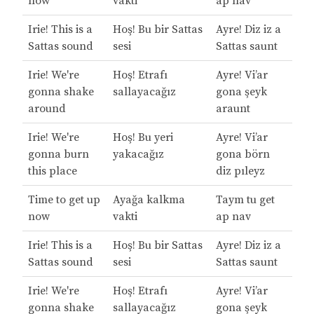
now
vakti
ap nav
Irie! This is a
Hoş! Bu bir Sattas
Ayre! Diz iz a
Sattas sound
sesi
Sattas saunt
Irie! We're
Hoş! Etrafı
Ayre! Vi’ar
gonna shake
sallayacağız
gona şeyk
around
araunt
Irie! We're
Hoş! Bu yeri
Ayre! Vi’ar
gonna burn
yakacağız
gona börn
this place
diz pıleyz
Time to get up
Ayağa kalkma
Taym tu get
now
vakti
ap nav
Irie! This is a
Hoş! Bu bir Sattas
Ayre! Diz iz a
Sattas sound
sesi
Sattas saunt
Irie! We're
Hoş! Etrafı
Ayre! Vi’ar
gonna shake
sallayacağız
gona şeyk