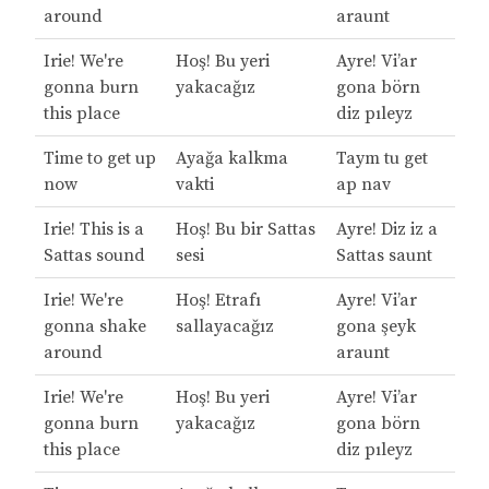
around
araunt
Irie! We're
Hoş! Bu yeri
Ayre! Vi’ar
gonna burn
yakacağız
gona börn
this place
diz pıleyz
Time to get up
Ayağa kalkma
Taym tu get
now
vakti
ap nav
Irie! This is a
Hoş! Bu bir Sattas
Ayre! Diz iz a
Sattas sound
sesi
Sattas saunt
Irie! We're
Hoş! Etrafı
Ayre! Vi’ar
gonna shake
sallayacağız
gona şeyk
around
araunt
Irie! We're
Hoş! Bu yeri
Ayre! Vi’ar
gonna burn
yakacağız
gona börn
this place
diz pıleyz