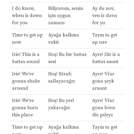
I do know,
Biliyorum, senin
Ay du nov,
when is down
için uygun
ven iz davn
for you
zamanı
for yu
Time to get up
Ayağa kalkma
Taym tu get
now
vakti
ap nav
Irie! This is a
Hoş! Bu bir Sattas
Ayre! Diz iz a
Sattas sound
sesi
Sattas saunt
Irie! We're
Hoş! Etrafı
Ayre! Vi’ar
gonna shake
sallayacağız
gona şeyk
around
araunt
Irie! We're
Hoş! Bu yeri
Ayre! Vi’ar
gonna burn
yakacağız
gona börn
this place
diz pıleyz
Time to get up
Ayağa kalkma
Taym tu get