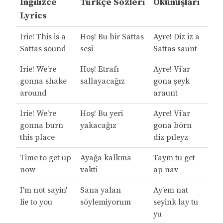
İngilizce
Türkçe Sözleri
Okunuşları
Lyrics
Irie! This is a
Hoş! Bu bir Sattas
Ayre! Diz iz a
Sattas sound
sesi
Sattas saunt
Irie! We're
Hoş! Etrafı
Ayre! Vi’ar
gonna shake
sallayacağız
gona şeyk
around
araunt
Irie! We're
Hoş! Bu yeri
Ayre! Vi’ar
gonna burn
yakacağız
gona börn
this place
diz pıleyz
Time to get up
Ayağa kalkma
Taym tu get
now
vakti
ap nav
I'm not sayin'
Sana yalan
Ay’em nat
lie to you
söylemiyorum
seyink lay tu
yu