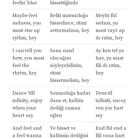
feelin' blue
hissettiğinde
Maybe feel
Belki mutsuzluğu
Meybi fiıl
sadness, you
hissedince, ritmi
sednıs, yu
must rise up
arttırmalısın, hey
mast rayz ap
rythm, hey
dı rıtim, hey
I can tell you
Sana nasıl
Ay ken tel yu
how, you must
olacağını
hav, yu mast
feel the
söyleyebilirim,
fiil dı rıtim,
rhytm, hey
ritmi
hey
hissetmelisin, hey
Dance 'till
Sonsuzluğa kadar
Dens til
infinity, enjoy
dans et, kalbin
infiniti, encoy
when your
dediği zaman
ven yor hart
heart say
eğlen
sey
And feel and
Ve hisset ve
End fiıl end a
a feel wanna
kalbinin dediğini
fiil vana hart