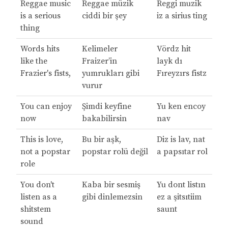
Reggae music
Reggae müzik
Reggi muzik
is a serious
ciddi bir şey
iz a sirius ting
thing
Words hits
Kelimeler
Vördz hit
like the
Fraizer’in
layk dı
Frazier's fists,
yumrukları gibi
Fıreyzırs fistz
vurur
You can enjoy
Şimdi keyfine
Yu ken encoy
now
bakabilirsin
nav
This is love,
Bu bir aşk,
Diz is lav, nat
not a popstar
popstar rolü değil
a papsıtar rol
role
You don't
Kaba bir sesmiş
Yu dont listın
listen as a
gibi dinlemezsin
ez a şitsıtiim
shitstem
saunt
sound