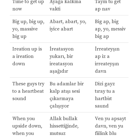
Time to get up
Ayağa kalkma
Taym tu get
now
vakti
ap nav
Big up, big up,
Abart, abart, yo,
Big ap, big
yo, massive
iyice abart
ap, yo, messiv
big up
big ap
Ireation up is
İreatasyon
İrreateyşın
a ireation
yukarı, bir
ap iz a
down
ireatasyon
irreateyşın
aşağıdır
davn
These guys try
Bu adamlar bir
Dizi gayz
to a heartbeat
kalp atışı sesi
tıray tu a
sound
çıkarmaya
hartbiıt
çalışıyor
saund
When you
Allak bullak
Ven yu apsayt
upside down,
hissettiğinde,
davn, ven yu
when you
mutsuz
fiilink blu