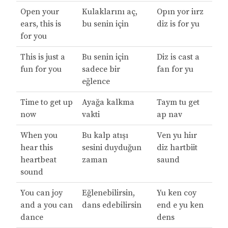
Open your
Kulaklarını aç,
Opın yor iırz
ears, this is
bu senin için
diz is for yu
for you
This is just a
Bu senin için
Diz is cast a
fun for you
sadece bir
fan for yu
eğlence
Time to get up
Ayağa kalkma
Taym tu get
now
vakti
ap nav
When you
Bu kalp atışı
Ven yu hiır
hear this
sesini duyduğun
diz hartbiit
heartbeat
zaman
saund
sound
You can joy
Eğlenebilirsin,
Yu ken coy
and a you can
dans edebilirsin
end e yu ken
dance
dens