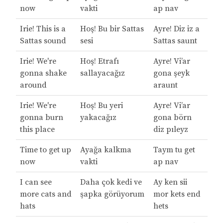
now
vakti
ap nav
Irie! This is a
Hoş! Bu bir Sattas
Ayre! Diz iz a
Sattas sound
sesi
Sattas saunt
Irie! We're
Hoş! Etrafı
Ayre! Vi’ar
gonna shake
sallayacağız
gona şeyk
around
araunt
Irie! We're
Hoş! Bu yeri
Ayre! Vi’ar
gonna burn
yakacağız
gona börn
this place
diz pıleyz
Time to get up
Ayağa kalkma
Taym tu get
now
vakti
ap nav
I can see
Daha çok kedi ve
Ay ken sii
more cats and
şapka görüyorum
mor kets end
hats
hets