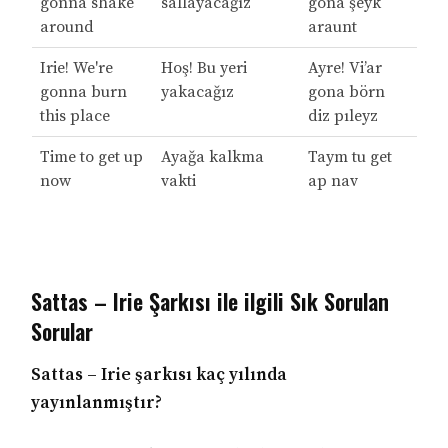
gonna shake
sallayacağız
gona şeyk
around
araunt
Irie! We're
Hoş! Bu yeri
Ayre! Vi’ar
gonna burn
yakacağız
gona börn
this place
diz pıleyz
Time to get up
Ayağa kalkma
Taym tu get
now
vakti
ap nav
Sattas – Irie Şarkısı ile ilgili Sık Sorulan
Sorular
Sattas – Irie şarkısı kaç yılında
yayınlanmıştır?