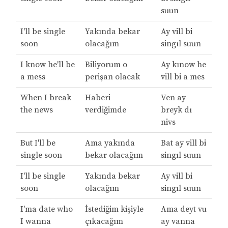
suun
I'll be single
Yakında bekar
Ay vill bi
soon
olacağım
singıl suun
I know he'll be
Biliyorum o
Ay kınow he
a mess
perişan olacak
vill bi a mes
When I break
Haberi
Ven ay
the news
verdiğimde
breyk dı
nivs
But I'll be
Ama yakında
Bat ay vill bi
single soon
bekar olacağım
singıl suun
I'll be single
Yakında bekar
Ay vill bi
soon
olacağım
singıl suun
I'ma date who
İstediğim kişiyle
Ama deyt vu
I wanna
çıkacağım
ay vanna