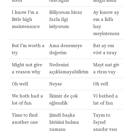
soon
olacağım
singıl suun
I know I'm a
Biliyorum biraz
Ay kınow ay
little high
fazla ilgi
em a lidlı
maintenance
istiyorum
hay
meyintenıns
But I'm worth a
Ama denemeye
Bat ay em
try
değerim
vört a tıray
Might not give
Nedenini
Mayt nat giv
a reason why
açıklamayabilirim
a rizın vay
Oh well
Neyse
Oh vell
We both had a
İkimiz de çok
Vi bothed a
lot of fun
eğlendik
lat of fan
Time to find
Şimdi başka
Taym to
another one
birisini bulma
faynd
zamanı
anadır van