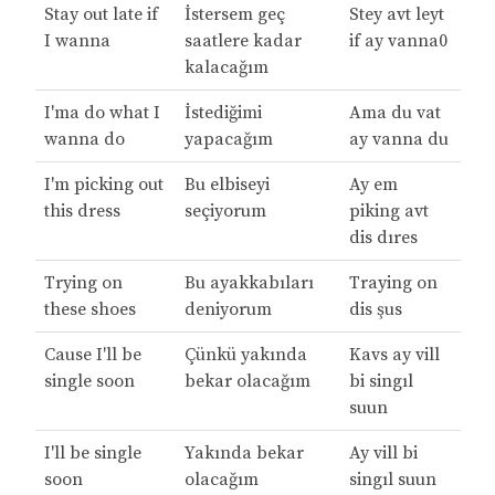
Stay out late if
İstersem geç
Stey avt leyt
I wanna
saatlere kadar
if ay vanna0
kalacağım
I'ma do what I
İstediğimi
Ama du vat
wanna do
yapacağım
ay vanna du
I'm picking out
Bu elbiseyi
Ay em
this dress
seçiyorum
piking avt
dis dıres
Trying on
Bu ayakkabıları
Traying on
these shoes
deniyorum
dis şus
Cause I'll be
Çünkü yakında
Kavs ay vill
single soon
bekar olacağım
bi singıl
suun
I'll be single
Yakında bekar
Ay vill bi
soon
olacağım
singıl suun