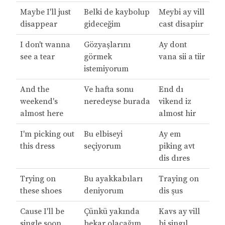
Maybe I'll just
Belki de kaybolup
Meybi ay vill
disappear
gideceğim
cast disapiır
I don't wanna
Gözyaşlarını
Ay dont
see a tear
görmek
vana sii a tiir
istemiyorum
And the
Ve hafta sonu
End dı
weekend's
neredeyse burada
vikend iz
almost here
almost hir
I'm picking out
Bu elbiseyi
Ay em
this dress
seçiyorum
piking avt
dis dıres
Trying on
Bu ayakkabıları
Traying on
these shoes
deniyorum
dis şus
Cause I'll be
Çünkü yakında
Kavs ay vill
single soon
bekar olacağım
bi singıl