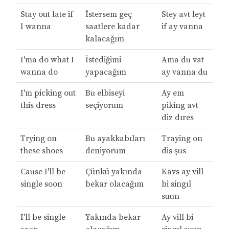
Stay out late if
İstersem geç
Stey avt leyt
I wanna
saatlere kadar
if ay vanna
kalacağım
I'ma do what I
İstediğimi
Ama du vat
wanna do
yapacağım
ay vanna du
I'm picking out
Bu elbiseyi
Ay em
this dress
seçiyorum
piking avt
diz dıres
Trying on
Bu ayakkabıları
Traying on
these shoes
deniyorum
dis şus
Cause I'll be
Çünkü yakında
Kavs ay vill
single soon
bekar olacağım
bi singıl
suun
I'll be single
Yakında bekar
Ay vill bi