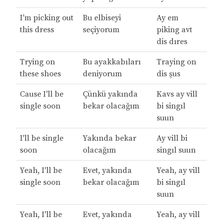
I'm picking out
Bu elbiseyi
Ay em
this dress
seçiyorum
piking avt
dis dıres
Trying on
Bu ayakkabıları
Traying on
these shoes
deniyorum
dis şus
Cause I'll be
Çünkü yakında
Kavs ay vill
single soon
bekar olacağım
bi singıl
suun
I'll be single
Yakında bekar
Ay vill bi
soon
olacağım
singıl suun
Yeah, I'll be
Evet, yakında
Yeah, ay vill
single soon
bekar olacağım
bi singıl
suun
Yeah, I'll be
Evet, yakında
Yeah, ay vill