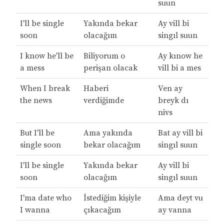
suun
I'll be single
Yakında bekar
Ay vill bi
soon
olacağım
singıl suun
I know he'll be
Biliyorum o
Ay kınow he
a mess
perişan olacak
vill bi a mes
When I break
Haberi
Ven ay
the news
verdiğimde
breyk dı
nivs
But I'll be
Ama yakında
Bat ay vill bi
single soon
bekar olacağım
singıl suun
I'll be single
Yakında bekar
Ay vill bi
soon
olacağım
singıl suun
I'ma date who
İstediğim kişiyle
Ama deyt vu
I wanna
çıkacağım
ay vanna