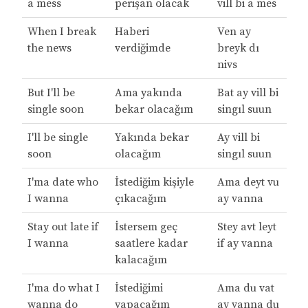
a mess
perişan olacak
vill bi a mes
When I break
Haberi
Ven ay
the news
verdiğimde
breyk dı
nivs
But I'll be
Ama yakında
Bat ay vill bi
single soon
bekar olacağım
singıl suun
I'll be single
Yakında bekar
Ay vill bi
soon
olacağım
singıl suun
I'ma date who
İstediğim kişiyle
Ama deyt vu
I wanna
çıkacağım
ay vanna
Stay out late if
İstersem geç
Stey avt leyt
I wanna
saatlere kadar
if ay vanna
kalacağım
I'ma do what I
İstediğimi
Ama du vat
wanna do
yapacağım
ay vanna du