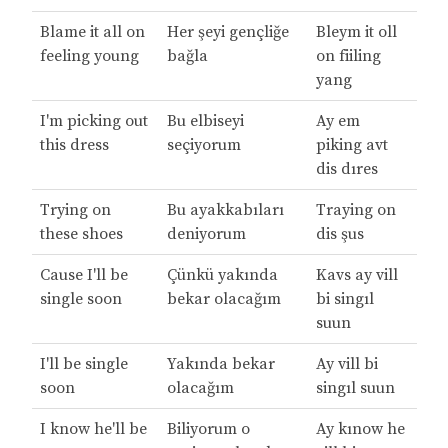
Blame it all on
Her şeyi gençliğe
Bleym it oll
feeling young
bağla
on fiiling
yang
I'm picking out
Bu elbiseyi
Ay em
this dress
seçiyorum
piking avt
dis dıres
Trying on
Bu ayakkabıları
Traying on
these shoes
deniyorum
dis şus
Cause I'll be
Çünkü yakında
Kavs ay vill
single soon
bekar olacağım
bi singıl
suun
I'll be single
Yakında bekar
Ay vill bi
soon
olacağım
singıl suun
I know he'll be
Biliyorum o
Ay kınow he