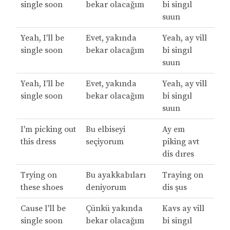
single soon
bekar olacağım
bi singıl
suun
Yeah, I'll be
Evet, yakında
Yeah, ay vill
single soon
bekar olacağım
bi singıl
suun
Yeah, I'll be
Evet, yakında
Yeah, ay vill
single soon
bekar olacağım
bi singıl
suun
I'm picking out
Bu elbiseyi
Ay em
this dress
seçiyorum
piking avt
dis dıres
Trying on
Bu ayakkabıları
Traying on
these shoes
deniyorum
dis şus
Cause I'll be
Çünkü yakında
Kavs ay vill
single soon
bekar olacağım
bi singıl