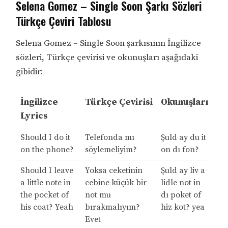
Selena Gomez – Single Soon Şarkı Sözleri
Türkçe Çeviri Tablosu
Selena Gomez – Single Soon şarkısının İngilizce
sözleri, Türkçe çevirisi ve okunuşları aşağıdaki
gibidir:
İngilizce
Türkçe Çevirisi
Okunuşları
Lyrics
Should I do it
Telefonda mı
Şuld ay du it
on the phone?
söylemeliyim?
on dı fon?
Should I leave
Yoksa ceketinin
Şuld ay liv a
a little note in
cebine küçük bir
lidle not in
the pocket of
not mu
dı poket of
his coat? Yeah
bırakmalıyım?
hiz kot? yea
Evet